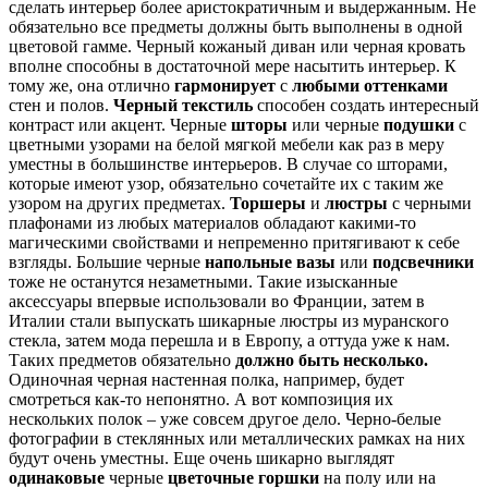
сделать интерьер более аристократичным и выдержанным. Не
обязательно все предметы должны быть выполнены в одной
цветовой гамме. Черный кожаный диван или черная кровать
вполне способны в достаточной мере насытить интерьер. К
тому же, она отлично
гармонирует
с
любыми оттенками
стен и полов.
Черный текстиль
способен создать интересный
контраст или акцент. Черные
шторы
или черные
подушки
с
цветными узорами на белой мягкой мебели как раз в меру
уместны в большинстве интерьеров. В случае со шторами,
которые имеют узор, обязательно сочетайте их с таким же
узором на других предметах.
Торшеры
и
люстры
с черными
плафонами из любых материалов обладают какими-то
магическими свойствами и непременно притягивают к себе
взгляды. Большие черные
напольные вазы
или
подсвечники
тоже не останутся незаметными. Такие изысканные
аксессуары впервые использовали во Франции, затем в
Италии стали выпускать шикарные люстры из муранского
стекла, затем мода перешла и в Европу, а оттуда уже к нам.
Таких предметов обязательно
должно быть несколько.
Одиночная черная настенная полка, например, будет
смотреться как-то непонятно. А вот композиция их
нескольких полок – уже совсем другое дело. Черно-белые
фотографии в стеклянных или металлических рамках на них
будут очень уместны. Еще очень шикарно выглядят
одинаковые
черные
цветочные горшки
на полу или на