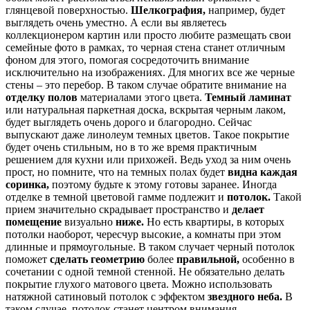
глянцевой поверхностью.
Шелкография,
например, будет
выглядеть очень уместно. А если вы являетесь
коллекционером картин или просто любите размещать свои
семейные фото в рамках, то черная стена станет отличным
фоном для этого, помогая сосредоточить внимание
исключительно на изображениях. Для многих все же черные
стены – это перебор. В таком случае обратите внимание на
отделку полов
материалами этого цвета.
Темный ламинат
или натуральная паркетная доска, вскрытая черным лаком,
будет выглядеть очень дорого и благородно. Сейчас
выпускают даже линолеум темных цветов. Такое покрытие
будет очень стильным, но в то же время практичным
решением для кухни или прихожей. Ведь уход за ним очень
прост, но помните, что на темных полах будет
видна каждая
соринка,
поэтому будьте к этому готовы заранее. Иногда
отделке в темной цветовой гамме подлежит и
потолок.
Такой
прием значительно скрадывает пространство и
делает
помещение
визуально
ниже.
Но есть квартиры, в которых
потолки наоборот, чересчур высокие, а комнаты при этом
длинные и прямоугольные. В таком случает черный потолок
поможет
сделать геометрию
более
правильной,
особенно в
сочетании с одной темной стенной. Не обязательно делать
покрытие глухого матового цвета. Можно использовать
натяжной сатиновый потолок с эффектом
звездного неба.
В
таком случае, потолок станет центром внимания.