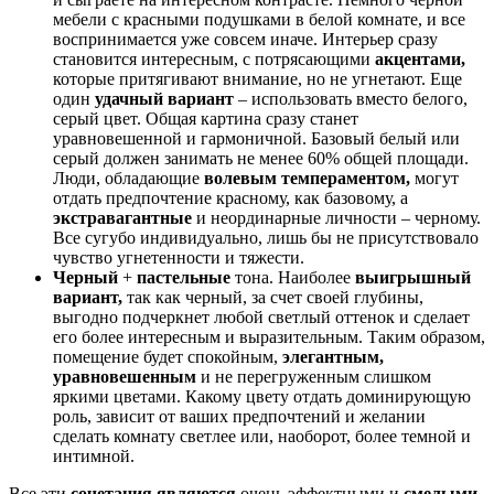
мебели с красными подушками в белой комнате, и все
воспринимается уже совсем иначе. Интерьер сразу
становится интересным, с потрясающими
акцентами,
которые притягивают внимание, но не угнетают. Еще
один
удачный вариант
– использовать вместо белого,
серый цвет. Общая картина сразу станет
уравновешенной и гармоничной. Базовый белый или
серый должен занимать не менее 60% общей площади.
Люди, обладающие
волевым темпераментом,
могут
отдать предпочтение красному, как базовому, а
экстравагантные
и неординарные личности – черному.
Все сугубо индивидуально, лишь бы не присутствовало
чувство угнетенности и тяжести.
Черный
+
пастельные
тона. Наиболее
выигрышный
вариант,
так как черный, за счет своей глубины,
выгодно подчеркнет любой светлый оттенок и сделает
его более интересным и выразительным. Таким образом,
помещение будет спокойным,
элегантным,
уравновешенным
и не перегруженным слишком
яркими цветами. Какому цвету отдать доминирующую
роль, зависит от ваших предпочтений и желании
сделать комнату светлее или, наоборот, более темной и
интимной.
Все эти
сочетания являются
очень эффектными и
смелыми,