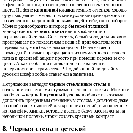
кафельной плитки, то глянцевого каленого стекла черного
цвета. На фоне
кирпичной кладки
темных оттенков хорошо
будут выделяться металлические кухонные принадлежности,
развешенные на длинной нержавеющей трубе, или наоборот.
Можно разнообразить интерьер
бытовой техникой
монохромного
черного цвета
или в комбинации с
нержавеющей сталью.Согласитесь, белый холодильник явно
проигрывает по показателям внешней привлекательности
черным или, хотя бы, серым моделям. Нередко такой
громоздкий предмет превращается из неуместного светлого
пятна в красивый акцент просто при помощи перемены его
цвета. А как необычно выглядят черные варочные
поверхности из керамостекла! Подобранный по дизайну
духовой шкаф вообще станет едва заметным.
Потрясающе выглядят
черные стеклянные столы
в
сочетании со светлыми стульями на черных ножках. Можно и
наоборот –
черный кухонный уголок
в обивке из кожзама
дополнить прозрачным стеклянным столом. Достаточно даже
разнообразных емкостей для хранения специй, выполненных
из темной керамики, которые красиво будут расставлены на
небольшой полочке, чтобы создать красивый контраст.
8. Черная стена в детской