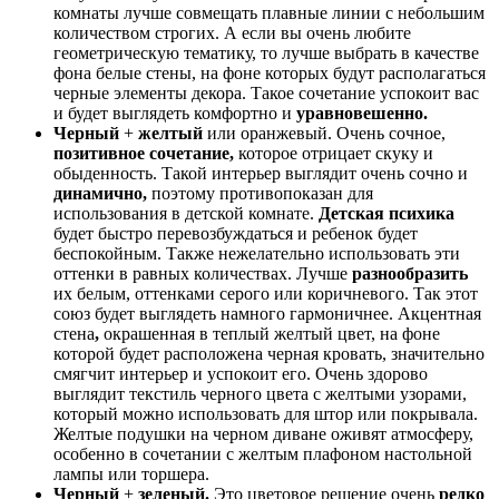
комнаты лучше совмещать плавные линии с небольшим
количеством строгих. А если вы очень любите
геометрическую тематику, то лучше выбрать в качестве
фона белые стены, на фоне которых будут располагаться
черные элементы декора. Такое сочетание успокоит вас
и будет выглядеть комфортно и
уравновешенно.
Черный
+
желтый
или оранжевый. Очень сочное,
позитивное сочетание,
которое отрицает скуку и
обыденность. Такой интерьер выглядит очень сочно и
динамично,
поэтому противопоказан для
использования в детской комнате.
Детская психика
будет быстро перевозбуждаться и ребенок будет
беспокойным. Также нежелательно использовать эти
оттенки в равных количествах. Лучше
разнообразить
их белым, оттенками серого или коричневого. Так этот
союз будет выглядеть намного гармоничнее. Акцентная
стена
,
окрашенная в теплый желтый цвет, на фоне
которой будет расположена черная кровать, значительно
смягчит интерьер и успокоит его. Очень здорово
выглядит текстиль черного цвета с желтыми узорами,
который можно использовать для штор или покрывала.
Желтые подушки на черном диване оживят атмосферу,
особенно в сочетании с желтым плафоном настольной
лампы или торшера.
Черный
+
зеленый.
Это цветовое решение очень
редко