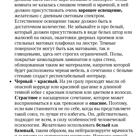
комната не казалась слишком темной и мрачной, в ней
должно присутствовать очень
хорошее освещение,
желательно с дневным световым спектром.
Естественное освещение также должно быть в
достаточном количестве. Не забывайте и про белый,
который должен присутствовать в виде белых штор или
жалюзей на окнах, окантовки дверных проемов или
стильных матовых плафонах на люстре. Темные
поверхности могут быть как матовыми, так и
глянцевыми, здесь нет строгих ограничений. Полы,
покрытые шоколадным ламинатом и одна стена,
облицованная таким же материалом, напротив которой
будет расположена черная мебель, в сочетании с белыми
стенами создаст респектабельный интерьер.
Черный
+
красный.
На ум сразу приходят мысли об
опасной корриде или красивой цыганке в длинной
темной юбке с красным платком или цветком в волосах.
Страстное
и насыщенное сочетание, которое может
восприниматься и как тревожное и
опасное.
Поэтому,
если вам становится не по себе, когда вы представляете
такой союз, то лучше его избегать. Он, действительно,
подходит не всем, в силу особенностей человеческой
психологии. Желательно использовать
белый
как
базовый,
таким образом, вы нейтрализируете мрачность
и сыграете на интересном контрасте. Немного черной