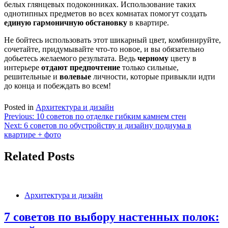
белых глянцевых подоконниках. Использование таких
однотипных предметов во всех комнатах помогут создать
единую гармоничную обстановку
в квартире.
Не бойтесь использовать этот шикарный цвет, комбинируйте,
сочетайте, придумывайте что-то новое, и вы обязательно
добьетесь желаемого результата. Ведь
черному
цвету в
интерьере
отдают предпочтение
только сильные,
решительные и
волевые
личности, которые привыкли идти
до конца и побеждать во всем!
Posted in
Архитектура и дизайн
Навигация
Previous:
10 советов по отделке гибким камнем стен
Next:
6 советов по обустройству и дизайну подиума в
по
квартире + фото
записям
Related Posts
Архитектура и дизайн
7 советов по выбору настенных полок: