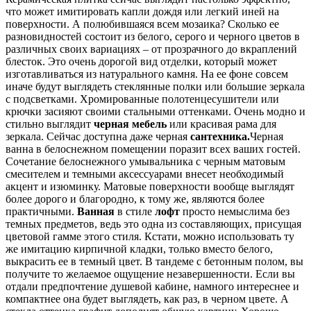
что может имитировать капли дождя или легкий иней на
поверхности. А полюбившаяся всем мозаика? Сколько ее
разновидностей состоит из белого, серого и черного цветов в
различных своих вариациях – от прозрачного до вкраплений
блесток. Это очень дорогой вид отделки, который может
изготавливаться из натурального камня. На ее фоне совсем
иначе будут выглядеть стеклянные полки или большие зеркала
с подсветками. Хромированные полотенцесушители или
крючки засияют своими стальными оттенками. Очень модно и
стильно выглядит
черная мебель
или красивая рама для
зеркала. Сейчас доступна даже черная
сантехника.
Черная
ванна в белоснежном помещении поразит всех ваших гостей.
Сочетание белоснежного умывальника с черным матовым
смесителем и темными аксессуарами внесет необходимый
акцент и изюминку. Матовые поверхности вообще выглядят
более дорого и благородно, к тому же, являются более
практичными.
Ванная
в стиле
лофт
просто немыслима без
темных предметов, ведь это одна из составляющих, присущая
цветовой гамме этого стиля. Кстати, можно использовать ту
же имитацию кирпичной кладки, только вместо белого,
выкрасить ее в темный цвет. В тандеме с бетонным полом, вы
получите то желаемое ощущение незавершенности. Если вы
отдали предпочтение душевой кабине, намного интереснее и
компактнее она будет выглядеть, как раз, в черном цвете. А