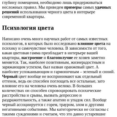
глубину помещения, необходимо лишь придерживаться
несложных правил. Мы приведем
примеры
самых
удачных
решений
использования черного цвета в интерьере
современной квартиры.
Психология цвета
Написано очень много научных работ от самых известных
психологов, в которых было исследовано
влияние цвета
на
психику и самочувствие человека. В зависимости от того,
какая цветовая гамма преобладает в интерьере вашей
квартиры,
настроение
и
благополучие
ее хозяев заметно
меняется. Так, наиболее позитивным, жизнерадостным и
заряжающим успехом, был назван оранжевый цвет. А
наиболее успокаивающим и гармоничным – зеленый и синий.
Черный
цвет вообще не воспринимают как отдельный
оттенок, ведь он способен поглощать все остальные, зато
влияние его на человека очень велико. В больших
количествах он способен спровоцировать психические
расстройства и срывы, вызвать депрессию и
раздражительность, а также апатию и упадок сил. Вообще
черный ассоциируется с горем, трауром, злом и другими
негативными событиями. Мы категорически не согласны с
такими суждениями и считаем, что это давно устаревшие