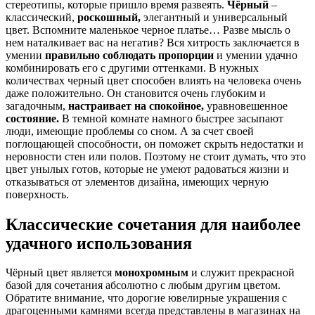
стереотипы, которые пришло время развеять.
Чёрный
–
классический,
роскошный,
элегантный и универсальный
цвет. Вспомните маленькое черное платье… Разве мысль о
нем наталкивает вас на негатив? Вся хитрость заключается в
умении
правильно соблюдать пропорции
и умении удачно
комбинировать его с другими оттенками. В нужных
количествах черный цвет способен влиять на человека очень
даже положительно. Он становится очень глубоким и
загадочным,
настраивает на спокойное,
уравновешенное
состояние.
В темной комнате намного быстрее засыпают
люди, имеющие проблемы со сном. А за счет своей
поглощающей способности, он поможет скрыть недостатки и
неровности стен или полов. Поэтому не стоит думать, что это
цвет унылых готов, которые не умеют радоваться жизни и
отказываться от элементов дизайна, имеющих черную
поверхность.
Классические сочетания для наиболее
удачного использования
Чёрный цвет является
монохромным
и служит прекрасной
базой для сочетания абсолютно с любым другим цветом.
Обратите внимание, что дорогие ювелирные украшения с
драгоценными камнями всегда представлены в магазинах на