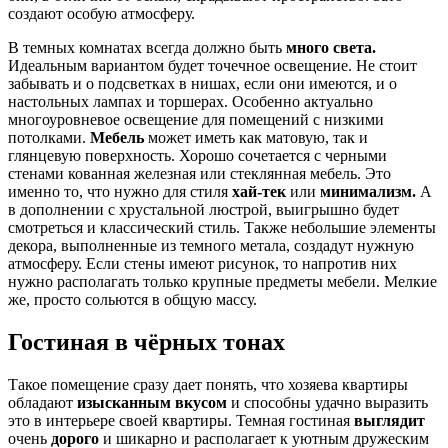
создают особую атмосферу.
В темных комнатах всегда должно быть
много света.
Идеальным вариантом будет точечное освещение. Не стоит
забывать и о подсветках в нишах, если они имеются, и о
настольных лампах и торшерах. Особенно актуально
многоуровневое освещение для помещений с низкими
потолками.
Мебель
может иметь как матовую, так и
глянцевую поверхность. Хорошо сочетается с черными
стенами кованная железная или стеклянная мебель. Это
именно то, что нужно для стиля
хай-тек
или
минимализм.
А
в дополнении с хрустальной люстрой, выигрышно будет
смотреться и классический стиль. Также небольшие элементы
декора, выполненные из темного метала, создадут нужную
атмосферу. Если стены имеют рисунок, то напротив них
нужно располагать только крупные предметы мебели. Мелкие
же, просто сольются в общую массу.
Гостиная в чёрных тонах
Такое помещение сразу дает понять, что хозяева квартиры
обладают
изысканным вкусом
и способны удачно выразить
это в интерьере своей квартиры. Темная гостиная
выглядит
очень
дорого
и шикарно и располагает к уютным дружеским