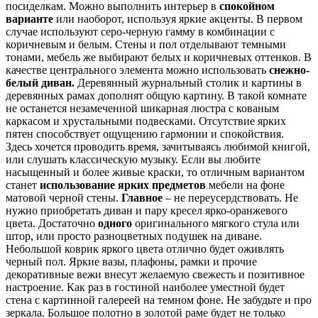
посиделкам. Можно выполнить интерьер в
спокойном
варианте
или наоборот, используя яркие акценты. В первом
случае используют серо-черную гамму в комбинации с
коричневым и белым. Стены и пол отделывают темными
тонами, мебель же выбирают белых и коричневых оттенков. В
качестве центрального элемента можно использовать
снежно-
белый диван.
Деревянный журнальный столик и картины в
деревянных рамах дополнят общую картину. В такой комнате
не останется незамеченной шикарная люстра с кованым
каркасом и хрустальными подвесками. Отсутствие ярких
пятен способствует ощущению гармонии и спокойствия.
Здесь хочется проводить время, зачитываясь любимой книгой,
или слушать классическую музыку. Если вы любите
насыщенный и более живые краски, то отличным вариантом
станет
использование ярких предметов
мебели на фоне
матовой черной стены.
Главное
– не переусердствовать. Не
нужно приобретать диван и пару кресел ярко-оранжевого
цвета. Достаточно
одного
оригинального мягкого стула или
штор, или просто разноцветных подушек на диване.
Небольшой коврик яркого цвета отлично будет оживлять
черный пол. Яркие вазы, плафоны, рамки и прочие
декоративные вежи внесут желаемую свежесть и позитивное
настроение. Как раз в гостиной наиболее уместной будет
стена с картинной галереей на темном фоне. Не забудьте и про
зеркала. Большое полотно в золотой раме будет не только