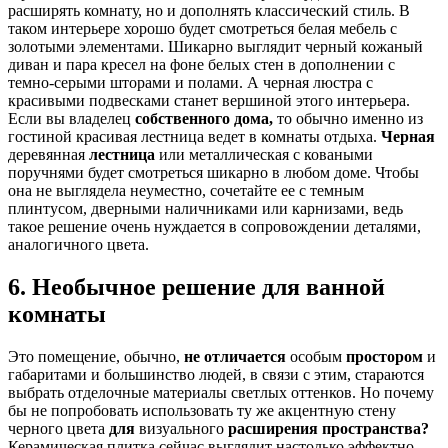
расширять комнату, но и дополнять классический стиль. В
таком интерьере хорошо будет смотреться белая мебель с
золотыми элементами. Шикарно выглядит черный кожаный
диван и пара кресел на фоне белых стен в дополнении с
темно-серыми шторами и полами. А черная люстра с
красивыми подвесками станет вершиной этого интерьера.
Если вы владелец
собственного дома,
то обычно именно из
гостиной красивая лестница ведет в комнаты отдыха.
Черная
деревянная
лестница
или металлическая с коваными
поручнями будет смотреться шикарно в любом доме. Чтобы
она не выглядела неуместно, сочетайте ее с темным
плинтусом, дверными наличниками или карнизами, ведь
такое решение очень нуждается в сопровождении деталями,
аналогичного цвета.
6. Необычное решение для ванной
комнаты
Это помещение, обычно,
не отличается
особым
простором
и
габаритами и большинство людей, в связи с этим, стараются
выбрать отделочные материалы светлых оттенков. Но почему
бы не попробовать использовать ту же акцентную стену
черного цвета
для
визуального
расширения пространства?
Керамическая плитка сейчас выглядит настолько эффектно,