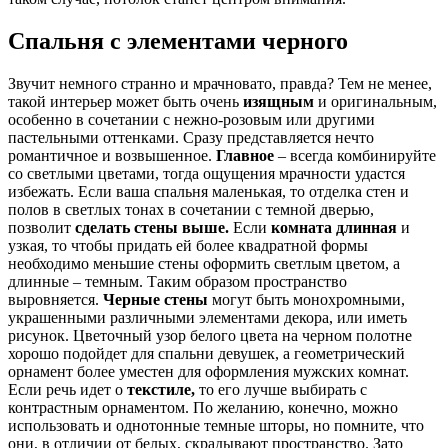
Спальня с элементами черного
Звучит немного странно и мрачновато, правда? Тем не менее,
такой интерьер может быть очень
изящным
и оригинальным,
особенно в сочетании с нежно-розовым или другими
пастельными оттенками. Сразу представляется нечто
романтичное и возвышенное.
Главное
– всегда комбинируйте
со светлыми цветами, тогда ощущения мрачности удастся
избежать. Если ваша спальня маленькая, то отделка стен и
полов в светлых тонах в сочетании с темной дверью,
позволит
сделать стены выше.
Если
комната длинная
и
узкая, то чтобы придать ей более квадратной формы
необходимо меньшие стены оформить светлым цветом, а
длинные – темным. Таким образом пространство
выровняется.
Черные стены
могут быть монохромными,
украшенными различными элементами декора, или иметь
рисунок. Цветочный узор белого цвета на черном полотне
хорошо подойдет для спальни девушек, а геометрический
орнамент более уместен для оформления мужских комнат.
Если речь идет о
текстиле,
то его лучше выбирать с
контрастным орнаментом. По желанию, конечно, можно
использовать и однотонные темные шторы, но помните, что
они, в отличии от белых, скрадывают пространство. Зато