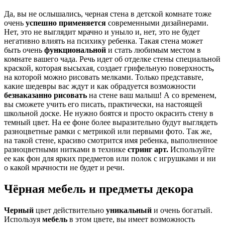
Да, вы не ослышались, черная стена в детской комнате тоже
очень
успешно применяется
современными дизайнерами.
Нет, это не выглядит мрачно и уныло и, нет, это не будет
негативно влиять на психику ребенка. Такая стена может
быть очень
функциональной
и стать любимым местом в
комнате вашего чада. Речь идет об отделке стены специальной
краской, которая высыхая, создает грифельную поверхность
,
на которой можно рисовать мелками. Только представьте,
какие шедевры вас ждут и как обрадуется возможности
безнаказанно рисовать
на стене ваш малыш! А со временем,
вы сможете учить его писать, практически, на настоящей
школьной доске. Не нужно боятся и просто окрасить стену в
темный цвет. На ее фоне более выразительно будут выглядеть
разноцветные рамки с метрикой или первыми фото. Так же,
на такой стене, красиво смотрится имя ребенка, выполненное
разноцветными нитками в технике
стринг арт.
Используйте
ее как фон для ярких предметов или полок с игрушками и ни
о какой мрачности не будет и речи.
Чёрная мебель и предметы декора
Черный
цвет действительно
уникальный
и очень богатый.
Используя
мебель
в этом цвете, вы имеет возможность