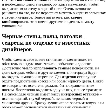
и необходимо, действительно, обладать мужеством, чтобы
выкрасить всю стену в черный цвет. Очень немногие
решаются на это, но не перестают мечтать о черных элементах
в своем интерьере. Теперь вы знаете, как
удачно
комбинировать
этот цвет с другими и сделать комнату
уникальной.
Черные стены, полы, потолки –
секреты по отделке от известных
дизайнеров
Чтобы сделать свое жилье стильным и элегантным, не
обязательно выдумывать что-то необычное и дорогое.
Достаточно
умело использовать темные
поверхности, на
фоне которых мебель и другие элементы интерьера будут
выглядеть немного интереснее. Для
отделки стен
лучше
отдать предпочтение краске или обоям черного цвета. Никто
не говорит, что все стены должны быть окрашены этим
цветом. Достаточно выделить одну из них, или ее фрагмент.
На самом деле черный имеет массу
интересных оттенков
–
иссиня-черный, глухой черный, пепельно-черный и
множество других. Краску лучше использовать матовую, а на
обоях может располагаться ненавязчивый орнамент с