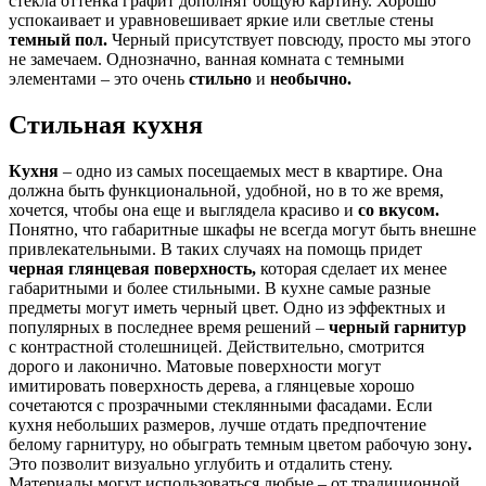
стекла оттенка графит дополнят общую картину. Хорошо
успокаивает и уравновешивает яркие или светлые стены
темный пол.
Черный присутствует повсюду, просто мы этого
не замечаем. Однозначно, ванная комната с темными
элементами – это очень
стильно
и
необычно.
Стильная кухня
Кухня
– одно из самых посещаемых мест в квартире. Она
должна быть функциональной, удобной, но в то же время,
хочется, чтобы она еще и выглядела красиво и
со вкусом.
Понятно, что габаритные шкафы не всегда могут быть внешне
привлекательными. В таких случаях на помощь придет
черная глянцевая поверхность,
которая сделает их менее
габаритными и более стильными. В кухне самые разные
предметы могут иметь черный цвет. Одно из эффектных и
популярных в последнее время решений –
черный гарнитур
с контрастной столешницей. Действительно, смотрится
дорого и лаконично. Матовые поверхности могут
имитировать поверхность дерева, а глянцевые хорошо
сочетаются с прозрачными стеклянными фасадами. Если
кухня небольших размеров, лучше отдать предпочтение
белому гарнитуру, но обыграть темным цветом рабочую зону
.
Это позволит визуально углубить и отдалить стену.
Материалы могут использоваться любые – от традиционной