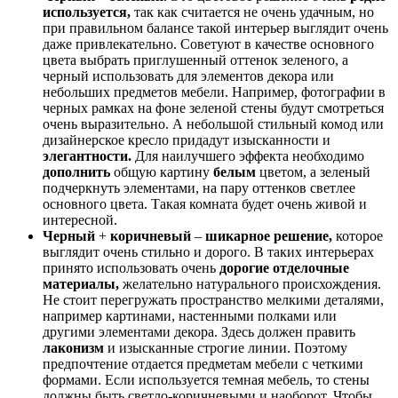
используется,
так как считается не очень удачным, но
при правильном балансе такой интерьер выглядит очень
даже привлекательно. Советуют в качестве основного
цвета выбрать приглушенный оттенок зеленого, а
черный использовать для элементов декора или
небольших предметов мебели. Например, фотографии в
черных рамках на фоне зеленой стены будут смотреться
очень выразительно. А небольшой стильный комод или
дизайнерское кресло придадут изысканности и
элегантности.
Для наилучшего эффекта необходимо
дополнить
общую картину
белым
цветом, а зеленый
подчеркнуть элементами, на пару оттенков светлее
основного цвета. Такая комната будет очень живой и
интересной.
Черный
+
коричневый
–
шикарное решение,
которое
выглядит очень стильно и дорого. В таких интерьерах
принято использовать очень
дорогие отделочные
материалы,
желательно натурального происхождения.
Не стоит перегружать пространство мелкими деталями,
например картинами, настенными полками или
другими элементами декора. Здесь должен править
лаконизм
и изысканные строгие линии. Поэтому
предпочтение отдается предметам мебели с четкими
формами. Если используется темная мебель, то стены
должны быть светло-коричневыми и наоборот. Чтобы