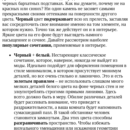
черных бархатных подставках. Как вы думаете, почему не на
красных или синих? Ни один камень не засияет самыми
прекрасными своими оттенками на поверхности другого
цвета.
Черный
цвет
подчеркивает
всю их прелесть, заставляя
вас сосредоточить свое внимание именно на том элементе, на
котором нужно. Точно так же действует он и в интерьере.
Яркие цвета на его фоне будут выглядеть намного
насыщеннее и сочнее. Давайте рассмотрим наиболее
популярные сочетания,
применяемые в интерьере.
Черный
+
белый.
Нестареющее классическое
сочетание, которое, наверное, никогда не выйдет из
моды. Идеально подойдет для оформления помещения в
стиле минимализм, в котором присутствует минимум
деталей, но все очень стильно и лаконично. Это и есть
золотым правилом
– не использовать слишком много
мелких деталей белого цвета на фоне черных стен и не
злоупотреблять строгими прямыми линиями. Здесь
всего должно быть в меру. Обилие различных деталей
будет рассеивать внимание, что приведет к
раздражительности, а ваша комната будет напоминать
сумасшедший пазл. В такой обстановке человек
становится замкнутым. Два этих цвета способны
разграничивать
пространство. Чтобы избежать
визуального уменьшения или искажения геометрии