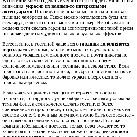
В гостиной можно сделать именно окно с гардинами центром
внимания,
украсив их какими-то интересными
аксессуарами
. Подойдут оригинальные клипсы и подхваты,
пышные ламбрекены. Также можно использовать бусы или
стеклярус, если это вписывается в интерьер. Не забывайте о
возможности сделать гардины асимметричными: такой прием
позволяет добиться удивительных визуальных эффектов.
Естественно, в гостиной чаще всего
гардины дополняются
портьерами
, которые, кстати, во многих случаях так и
остаются украшением оконного проема и почти никогда не
сдвигаются, исключение составляют лишь слишком
солнечные помещения или гостиные на первом этаже. Если
пространства в гостиной много, а выбранный стиль близок к
барокко или классике, то можно украсить верх оконного
проема ламбрекеном.
Если хочется придать помещению торжественности и
пышности, то гардины лучше выбрать со светлым узором на
темном фоне, а если хочется сделать гостиную более
современной и просторной, то подойдет темный рисунок на
светлом фоне. С крупным рисунком нужно быть осторожнее –
он только для солидных по площади гостиных. Если же
комната небольшая, а портьеры только перегружают ее, то
защититься от солнечных лучей можно с помощью
жалюзи
или римских штор
, которые прекрасно гармонируют с