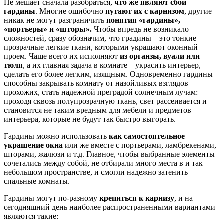
Не мешает сначала разобраться,
что же являют сбой
гардины
. Многие ошибочно
путают их с карнизом
, другие
никак не могут разграничить
понятия «гардины»,
«портьеры» и «шторы».
Чтобы впредь не возникало
сложностей, сразу обозначим, что градины – это тонкие
прозрачные легкие ткани, которыми украшают оконный
проем. Чаще всего их исполняют
из органзы, вуали или
тюля
, а их главная задача в комнате – украсить интерьер,
сделать его более легким, изящным. Одновременно гардины
способны закрывать комнату от назойливых взглядов
прохожих, стать надежной преградой солнечным лучам:
проходя сквозь полупрозрачную ткань, свет рассеивается и
становится не таким вредным для мебели и предметов
интерьера, которые не будут так быстро выгорать.
Гардины можно использовать
как самостоятельное
украшение окна
или же вместе с портьерами, ламбрекенами,
шторами, жалюзи и т.д. Главное, чтобы выбранные элементы
сочетались между собой, не отбирали много места в и так
небольшом пространстве, и смогли надежно затенить
спальные комнаты.
Гардины могут по-разному
крепиться к карнизу
, и на
сегодняшний день наиболее распространенными вариантами
являются такие: