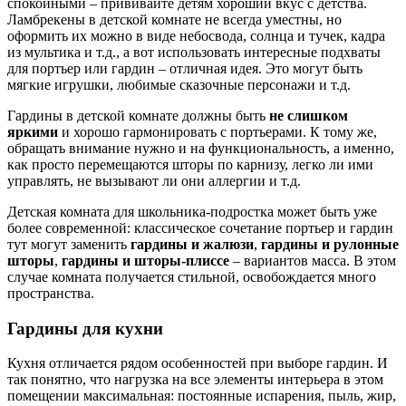
спокойными – прививайте детям хороший вкус с детства.
Ламбрекены в детской комнате не всегда уместны, но
оформить их можно в виде небосвода, солнца и тучек, кадра
из мультика и т.д., а вот использовать интересные подхваты
для портьер или гардин – отличная идея. Это могут быть
мягкие игрушки, любимые сказочные персонажи и т.д.
Гардины в детской комнате должны быть
не слишком
яркими
и хорошо гармонировать с портьерами. К тому же,
обращать внимание нужно и на функциональность, а именно,
как просто перемещаются шторы по карнизу, легко ли ими
управлять, не вызывают ли они аллергии и т.д.
Детская комната для школьника-подростка может быть уже
более современной: классическое сочетание портьер и гардин
тут могут заменить
гардины и жалюзи
,
гардины и рулонные
шторы
,
гардины и шторы-плиссе
– вариантов масса. В этом
случае комната получается стильной, освобождается много
пространства.
Гардины для кухни
Кухня отличается рядом особенностей при выборе гардин. И
так понятно, что нагрузка на все элементы интерьера в этом
помещении максимальная: постоянные испарения, пыль, жир,