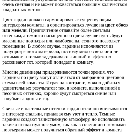
очень светлая и не может похвастаться большим количеством
квадратных метров.
Цвет гардин должен гармонировать с существующим
интерьером комнаты, а ориентироваться лучше на
цвет обоев
или мебели
. Предпочтение отдавайте более светлым
оттенкам, а темного насыщенного цвета лучше пусть будут
массивные портьеры или ламбрекены, если это позволяет
помещение. В любом случае, гардины исполняются из
полупрозрачного материала, поэтому много света они не
отнимают, а только задерживают лишний и эффектно
рассеивают тот, который попадает в комнату.
Многие дизайнеры придерживаются точки зрения, что
гардины по цвету могут отличаться от выбранной цветовой
схемы всей комнаты. Играя на контрасте, можно добиться
удивительных результатов: так, в комнате, выполненной в
песочных оттенках, хорошо будут смотреться синие или
голубые гардины и т.д.
Светлые и пастельные оттенки гардин отлично вписываются
в интерьер спальни, придавая ему уют и тепло. Темные
гардины создают таинственную атмосферу, но использовать
такие оттенки нужно с умом, так как в сочетании с темными
портьерами может получиться обратный эффект и комната