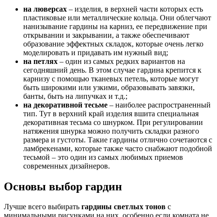
на люверсах
– изделия, в верхней части которых есть
пластиковые или металлические кольца. Они облегчают
нанизывание гардины на карниз, ее передвижение при
открывании и закрывании, а также обеспечивают
образование эффектных складок, которые очень легко
моделировать и придавать им нужный вид;
на петлях
– один из самых редких вариантов на
сегодняшний день. В этом случае гардина крепится к
карнизу с помощью тканевых петель, которые могут
быть широкими или узкими, образовывать завязки,
банты, быть на липучках и т.д.;
на декоративной тесьме
– наиболее распространенный
тип. Тут в верхний край изделия вшита специальная
декоративная тесьма со шнурком. При регулировании
натяжения шнурка можно получить складки разного
размера и густоты. Такие гардины отлично сочетаются с
ламбрекенами, которые также часто снабжают подобной
тесьмой – это один из самых любимых приемов
современных дизайнеров.
Основы выбор гардин
Лучше всего выбирать
гардины светлых тонов
с
минимальными рисунками на них, особенно если комната не