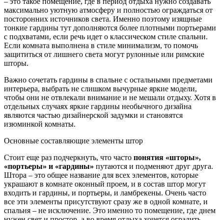
– это такое помещение, где в период отдыха нужно создавать
максимально уютную атмосферу и полностью ограждаться от
посторонних источников света. Именно поэтому изящные
тонкие гардины тут дополняются более плотными портьерами
с подхватами, если речь идет о классическом стиле спальни.
Если комната выполнена в стиле минимализм, то помочь
защититься от лишнего света могут рулонные или римские
шторы.
Важно сочетать гардины в спальне с остальными предметами
интерьера, выбрать не слишком вычурные яркие модели,
чтобы они не отвлекали внимание и не мешали отдыху. Хотя в
отдельных случаях яркие гардины необычного дизайна
являются частью дизайнерской задумки и становятся
изюминкой комнаты.
Основные составляющие элементы штор
Стоит еще раз подчеркнуть, что часто
понятия «шторы»,
«портьеры» и «гардины»
путаются и подменяют друг друга.
Штора – это общее название для всех элементов, которые
украшают в комнате оконный проем, и в состав штор могут
входить и гардины, и портьеры, и ламбрекены. Очень часто
все эти элементы присутствуют сразу же в одной комнате, и
спальня – не исключение. Это именно то помещение, где днем
нужен свет и простор, а во время отдыха хочется оградить