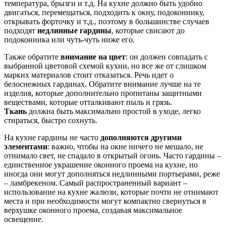
температура, брызги и т.д. На кухне должно быть удобно
двигаться, перемещаться, подходить к окну, подоконнику,
открывать форточку и т.д., поэтому в большинстве случаев
подходят
недлинные гардины
, которые свисают до
подоконника или чуть-чуть ниже его.
Также обратите
внимание на цвет
: он должен совпадать с
выбранной цветовой схемой кухни, но все же от слишком
марких материалов стоит отказаться. Речь идет о
белоснежных гардинах. Обратите внимание лучше на те
изделия, которые дополнительно пропитаны защитными
веществами, которые отталкивают пыль и грязь.
Ткань
должна быть максимально простой в уходе, легко
стираться, быстро сохнуть.
На кухне гардины не часто
дополняются другими
элементами
: важно, чтобы на окне ничего не мешало, не
отнимало свет, не спадало в открытый огонь. Часто гардины –
единственное украшение оконного проема на кухне, но
иногда они могут дополняться недлинными портьерами, реже
– ламбрекеном. Самый распространенный вариант –
использование на кухне жалюзи, которые почти не отнимают
места и при необходимости могут компактно свернуться в
верхушке оконного проема, создавая максимальное
освещение.