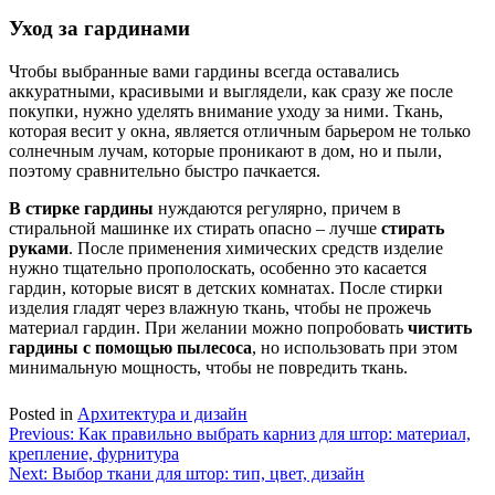
Уход за гардинами
Чтобы выбранные вами гардины всегда оставались
аккуратными, красивыми и выглядели, как сразу же после
покупки, нужно уделять внимание уходу за ними. Ткань,
которая весит у окна, является отличным барьером не только
солнечным лучам, которые проникают в дом, но и пыли,
поэтому сравнительно быстро пачкается.
В стирке гардины
нуждаются регулярно, причем в
стиральной машинке их стирать опасно – лучше
стирать
руками
. После применения химических средств изделие
нужно тщательно прополоскать, особенно это касается
гардин, которые висят в детских комнатах. После стирки
изделия гладят через влажную ткань, чтобы не прожечь
материал гардин. При желании можно попробовать
чистить
гардины с помощью пылесоса
, но использовать при этом
минимальную мощность, чтобы не повредить ткань.
Posted in
Архитектура и дизайн
Навигация
Previous:
Как правильно выбрать карниз для штор: материал,
крепление, фурнитура
по
Next:
Выбор ткани для штор: тип, цвет, дизайн