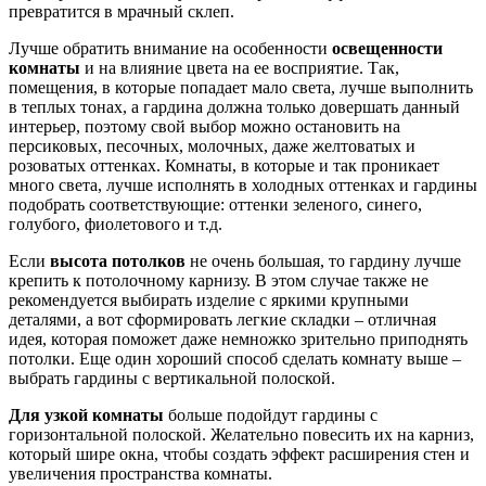
превратится в мрачный склеп.
Лучше обратить внимание на особенности
освещенности
комнаты
и на влияние цвета на ее восприятие. Так,
помещения, в которые попадает мало света, лучше выполнить
в теплых тонах, а гардина должна только довершать данный
интерьер, поэтому свой выбор можно остановить на
персиковых, песочных, молочных, даже желтоватых и
розоватых оттенках. Комнаты, в которые и так проникает
много света, лучше исполнять в холодных оттенках и гардины
подобрать соответствующие: оттенки зеленого, синего,
голубого, фиолетового и т.д.
Если
высота потолков
не очень большая, то гардину лучше
крепить к потолочному карнизу. В этом случае также не
рекомендуется выбирать изделие с яркими крупными
деталями, а вот сформировать легкие складки – отличная
идея, которая поможет даже немножко зрительно приподнять
потолки. Еще один хороший способ сделать комнату выше –
выбрать гардины с вертикальной полоской.
Для узкой комнаты
больше подойдут гардины с
горизонтальной полоской. Желательно повесить их на карниз,
который шире окна, чтобы создать эффект расширения стен и
увеличения пространства комнаты.