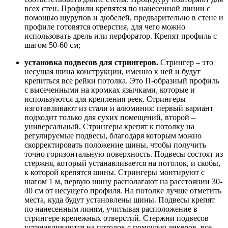
всех стен. Профили крепятся по нанесенной линии с
помощью шурупов и дюбелей, предварительно в стене и
профиле готовятся отверстия, для чего можно
использовать дрель или перфоратор. Крепят профиль с
шагом 50-60 см;
установка подвесов для стрингеров.
Стрингер – это
несущая шина конструкции, именно к ней и будут
крепиться все рейки потолка. Это П-образный профиль
с высеченными на кромках язычками, которые и
используются для крепления реек. Стрингеры
изготавливают из стали и алюминия: первый вариант
подходит только для сухих помещений, второй –
универсальный. Стрингеры крепят к потолку на
регулируемые подвесы, благодаря которым можно
скорректировать положение шины, чтобы получить
точно горизонтальную поверхность. Подвесы состоят из
стержня, который устанавливается на потолок, и скобы,
к которой крепятся шины. Стрингеры монтируют с
шагом 1 м, первую шину располагают на расстоянии 30-
40 см от несущего профиля. На потолке лучше отметить
места, куда будут установлены шины. Подвесы крепят
по нанесенным линям, учитывая расположение в
стрингере крепежных отверстий. Стержни подвесов
устанавливаются на потолок с помощью анкеров, все