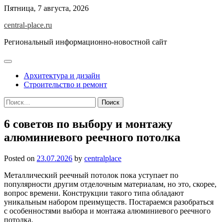
Skip
Пятница, 7 августа, 2026
to
central-place.ru
content
Региональный информационно-новостной сайт
Архитектура и дизайн
Строительство и ремонт
Найти:
6 советов по выбору и монтажу
алюминиевого реечного потолка
Posted on
23.07.2026
by
centralplace
Металлический реечный потолок пока уступает по
популярности другим отделочным материалам, но это, скорее,
вопрос времени. Конструкции такого типа обладают
уникальным набором преимуществ. Постараемся разобраться
с особенностями выбора и монтажа алюминиевого реечного
потолка.