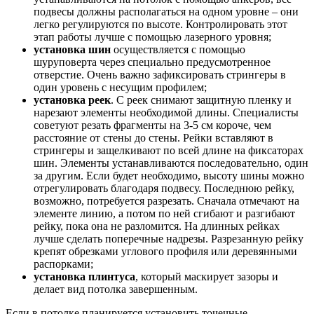
подвесы должны располагаться на одном уровне – они
легко регулируются по высоте. Контролировать этот
этап работы лучше с помощью лазерного уровня;
установка шин
осуществляется с помощью
шуруповерта через специально предусмотренное
отверстие. Очень важно зафиксировать стрингеры в
один уровень с несущим профилем;
установка реек
. С реек снимают защитную пленку и
нарезают элементы необходимой длины. Специалисты
советуют резать фрагменты на 3-5 см короче, чем
расстояние от стены до стены. Рейки вставляют в
стрингеры и защелкивают по всей длине на фиксаторах
шин. Элементы устанавливаются последовательно, один
за другим. Если будет необходимо, высоту шины можно
отрегулировать благодаря подвесу. Последнюю рейку,
возможно, потребуется разрезать. Сначала отмечают на
элементе линию, а потом по ней сгибают и разгибают
рейку, пока она не разломится. На длинных рейках
лучше сделать поперечные надрезы. Разрезанную рейку
крепят обрезками углового профиля или деревянными
распорками;
установка плинтуса
, который маскирует зазоры и
делает вид потолка завершенным.
Если в потолке планируется установить точечные