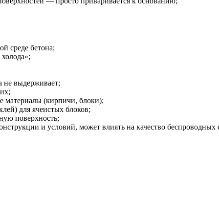
поверхностей — просто приваривается к основанию;
ой среде бетона;
 холода»;
а не выдерживает;
их;
 материалы (кирпичи, блоки);
клей) для ячеистых блоков;
вную поверхность;
конструкции и условий, может влиять на качество беспроводных с