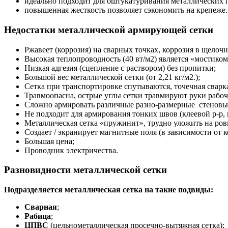
идеально подходит для оштукатуривания металлических 
повышенная жесткость позволяет сэкономить на крепеже.
Недостатки металлической армирующей сетки
Ржавеет (коррозия) на сварных точках, коррозия в щелочн
Высокая теплопроводность (40 вт/м2) является «мостиком
Низкая адгезия (сцепление с раствором) без пропитки;
Большой вес металлической сетки (от 2,21 кг/м2.);
Сетка при транспортировке спутываются, точечная сварк
Травмоопасна, острые углы сетки травмируют руки рабоч
Сложно армировать различные разно-размерные стеновые
Не подходит для армирования тонких швов (клеевой р-р, 
Металлическая сетка «пружинит», трудно уложить на ро
Создает / экранирует магнитные поля (в зависимости от 
Большая цена;
Проводник электричества.
Разновидности металлической сетки
Подразделяется металлическая сетка на такие подвиды:
Сварная
;
Рабица
;
ЦПВС
(цельнометаллическая просечно-вытяжная сетка);