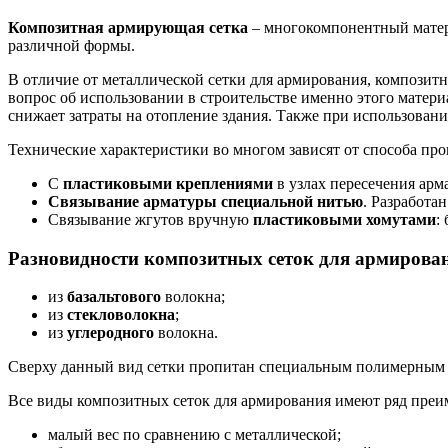
Композитная армирующая сетка
– многокомпонентный матери
различной формы.
В отличие от металлической сетки для армирования, композит
вопрос об использовании в строительстве именно этого матери
снижает затраты на отопление здания. Также при использовани
Технические характеристики во многом зависят от способа про
С
пластиковыми креплениями
в узлах пересечения арм
Связывание арматуры специальной нитью
. Разработа
Связывание жгутов вручную
пластиковыми хомутами
:
Разновидности композитных сеток для армирова
из
базальтового
волокна;
из
стекловолокна
;
из
углеродного
волокна.
Сверху данный вид сетки пропитан специальным полимерным 
Все виды композитных сеток для армирования имеют ряд преи
малый вес по сравнению с металлической;