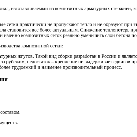
ал, изготавливаемый из композитных арматурных стержней, кот
ные сетки практически не пропускают тепло и не образуют при 
ала становится все более актуальным. Снижение теплопотерь пр
и именно композитных сеток реально уменьшить слой бетона почт
изводства композитной сетки:
атурных жгутов. Такой вид сборки разработан в России и явля
н за рубежом, недостаток – крепление не выдерживает сдвигов п
 более трудоемкий и наименее производительный процесс.
ния
составом.
муществ: