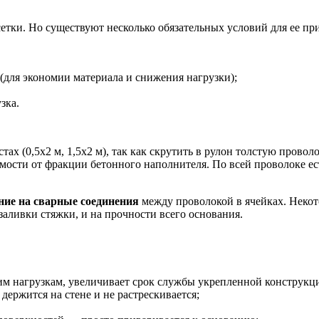
етки. Но существуют несколько обязательных условий для ее пр
(для экономии материала и снижения нагрузки);
зка.
ах (0,5х2 м, 1,5х2 м), так как скрутить в рулон толстую провол
имости от фракции бетонного наполнителя. По всей проволоке ес
ие на сварные соединения
между проволокой в ячейках. Неко
е заливки стяжки, и на прочности всего основания.
им нагрузкам, увеличивает срок службы укрепленной конструкц
ержится на стене и не растрескивается;