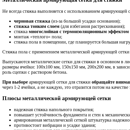
Не всегда стяжка выполняется с использованием армирующей с
черновая стяжка
(из-за большой усадки основания);
стяжка тонким слоем
(для избегания растрескивания);
стяжка
многослойная с термоизоляционным эффектом
монтаж «теплого» пола;
стяжка пола в помещении, где планируется большая нагру
Стяжка пола с применением металлической армирующей сетки
Выпускаются металлические сетки для стяжки в основном в лист
размеры ячейки: 100х100 мм, 150х150 мм, 200х200 мм, в завис
роль сцепки с раствором бетона.
При выборе
армирующей сетки для стяжки
обращайте вниман
через 1-2 ячейки, а не каждую, это отразится потом на качеств
Плюсы металлической армирующей сетки
надежная стяжка напольного покрытия;
повышает устойчивость фундамента и стен к механическ
армированная металлической сеткой штукатурка надежно д
противостоит вибрации и усадке здания;