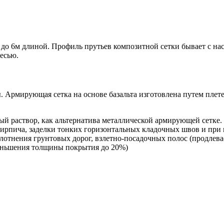
до 6м длиной. Профиль прутьев композитной сетки бывает с нас
месью.
ы. Армирующая сетка на основе базальта изготовлена путем плет
вый раствор, как альтернатива металлической армирующей сетке
 кирпича, заделки тонких горизонтальных кладочных швов и при
плотнения грунтовых дорог, взлетно-посадочных полос (продлев
меньшения толщины покрытия до 20%)