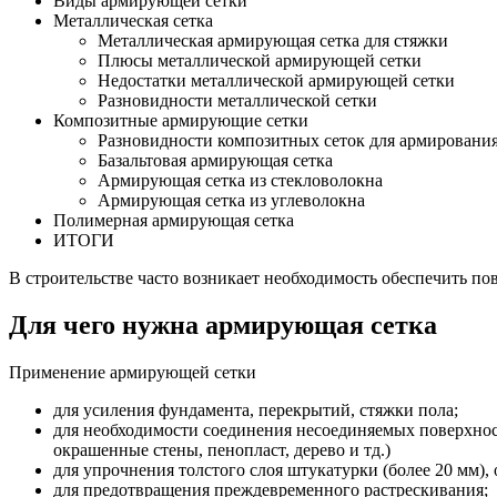
Виды армирующей сетки
Металлическая сетка
Металлическая армирующая сетка для стяжки
Плюсы металлической армирующей сетки
Недостатки металлической армирующей сетки
Разновидности металлической сетки
Композитные армирующие сетки
Разновидности композитных сеток для армировани
Базальтовая армирующая сетка
Армирующая сетка из стекловолокна
Армирующая сетка из углеволокна
Полимерная армирующая сетка
ИТОГИ
В строительстве часто возникает необходимость обеспечить п
Для чего нужна армирующая сетка
Применение армирующей сетки
для усиления фундамента, перекрытий, стяжки пола;
для необходимости соединения несоединяемых поверхност
окрашенные стены, пенопласт, дерево и тд.)
для упрочнения толстого слоя штукатурки (более 20 мм),
для предотвращения преждевременного растрескивания;