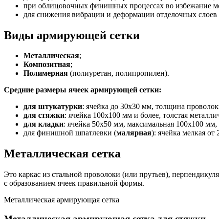
при облицовочных финишных процессах во избежание м
для снижения вибрации и деформации отделочных слоев 
Виды армирующей сетки
Металлическая
;
Композитная
;
Полимерная
(полиуретан, полипропилен).
Средние размеры ячеек армирующей сетки:
для штукатурки
: ячейка до 30х30 мм, толщина проволок
для стяжки
: ячейка 100х100 мм и более, толстая металли
для кладки
: ячейка 50х50 мм, максимальная 100х100 мм,
для финишной шпатлевки (
малярная
): ячейка мелкая о
Металлическая сетка
Это каркас из стальной проволоки (или прутьев), перпендику
с образованием ячеек правильной формы.
Металлическая армирующая сетка
Металлическая армирующая сетка для стяжки