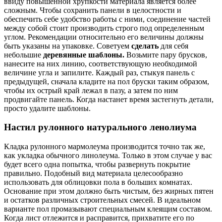
ввиду повышенной хрупкости материала является более
сложным. Чтобы сохранить панели в целостности и
обеспечить себе удобство работы с ними, соединение частей
между собой стоит производить строго под определенным
углом. Рекомендации относительно его величины должны
быть указаны на упаковке. Советуем
сделать
для себя
небольшие
деревянные шаблоны.
Возьмите пару брусков,
нанесите на них линию, соответствующую необходимой
величине угла и запилите. Каждый раз, стыкуя панель с
предыдущей, сначала кладите на пол бруски таким образом,
чтобы их острый край лежал в пазу, а затем по ним
продвигайте панель. Когда настанет время застегнуть детали,
просто удалите шаблоны.
Настил рулонного натурального ленолиума
Кладка рулонного мармолеума производится точно так же,
как укладка обычного линолеума. Только в этом случае у вас
будет всего одна попытка, чтобы развернуть покрытие
правильно. Подобный вид материала целесообразно
использовать для облицовки пола в больших комнатах.
Основание при этом должно быть чистым, без жирных пятен
и остатков различных строительных смесей. В идеальном
варианте пол промазывают специальным клеящим составом.
Когда лист отлежится и расправится, прихватите его по