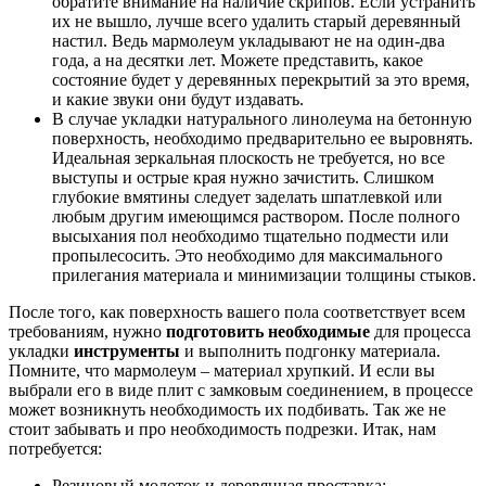
обратите внимание на наличие скрипов. Если устранить
их не вышло, лучше всего удалить старый деревянный
настил. Ведь мармолеум укладывают не на один-два
года, а на десятки лет. Можете представить, какое
состояние будет у деревянных перекрытий за это время,
и какие звуки они будут издавать.
В случае укладки натурального линолеума на бетонную
поверхность, необходимо предварительно ее выровнять.
Идеальная зеркальная плоскость не требуется, но все
выступы и острые края нужно зачистить. Слишком
глубокие вмятины следует заделать шпатлевкой или
любым другим имеющимся раствором. После полного
высыхания пол необходимо тщательно подмести или
пропылесосить. Это необходимо для максимального
прилегания материала и минимизации толщины стыков.
После того, как поверхность вашего пола соответствует всем
требованиям, нужно
подготовить необходимые
для процесса
укладки
инструменты
и выполнить подгонку материала.
Помните, что мармолеум – материал хрупкий. И если вы
выбрали его в виде плит с замковым соединением, в процессе
может возникнуть необходимость их подбивать. Так же не
стоит забывать и про необходимость подрезки. Итак, нам
потребуется:
Резиновый молоток и деревянная проставка;