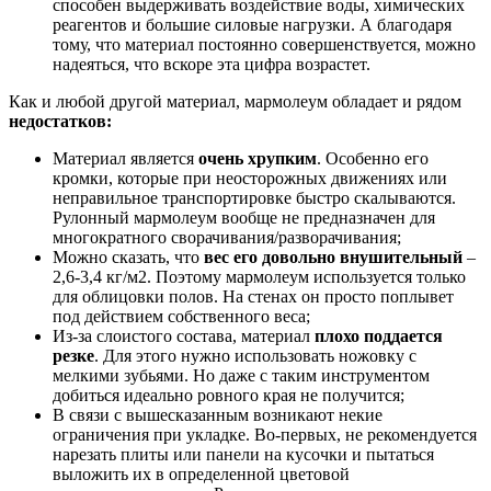
способен выдерживать воздействие воды, химических
реагентов и большие силовые нагрузки. А благодаря
тому, что материал постоянно совершенствуется, можно
надеяться, что вскоре эта цифра возрастет.
Как и любой другой материал, мармолеум обладает и рядом
недостатков:
Материал является
очень хрупким
. Особенно его
кромки, которые при неосторожных движениях или
неправильное транспортировке быстро скалываются.
Рулонный мармолеум вообще не предназначен для
многократного сворачивания/разворачивания;
Можно сказать, что
вес его довольно внушительный
–
2,6-3,4 кг/м2. Поэтому мармолеум используется только
для облицовки полов. На стенах он просто поплывет
под действием собственного веса;
Из-за слоистого состава, материал
плохо поддается
резке
. Для этого нужно использовать ножовку с
мелкими зубьями. Но даже с таким инструментом
добиться идеально ровного края не получится;
В связи с вышесказанным возникают некие
ограничения при укладке. Во-первых, не рекомендуется
нарезать плиты или панели на кусочки и пытаться
выложить их в определенной цветовой