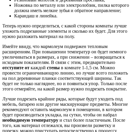
Ножовка по металлу или электролобзик, пилка которого
должна иметь мелкие зубья и обратное направление;
Карандаш и линейка.
Теперь нужно определиться, с какой стороны комнаты лучше
уложить подрезанные элементы и сколько их будет. Для этого
нужно разложить материал на полу.
Имейте ввиду, что мармолеум подвержен тепловым
расширениям. При повышении температур он будет немного
увеличиваться в размерах, а при снижении – возвращаться к
исходным показателям. В связи с этим, предварительно
отступите от
каждой
стены
в комнате 1-1,5 см. Можно
провести ограничивающую линию, но лучше всего положить
на пол деревянные планки соответствующей ширины. Так
будет не только нагляднее, но и появиться упор. Только после
этого отмеряйте, на какой размер нужно подрезать покрытие.
Лучше подрезать крайние ряды, которые будут уходить под
мебель, батарею или другие маскирующие предметы. Многие
рекомендуют оставить мармолеум в помещении, в котором
будет производиться укладка, на сутки, чтобы он набрал
необходимую температуру
и стал более пластичным. После
того, как материал отлежался, вы произвели разметку и
порезку, можно приступать непосредственно к процессу