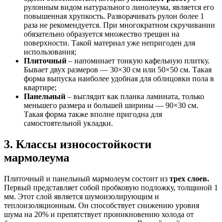
рулонным видом натурального линолеума, является его
повышенная хрупкость. Разворачивать рулон более 1
раза не рекомендуется. При многократном скручивании
обязательно образуется множество трещин на
поверхности. Такой материал уже непригоден для
использования;
Плиточный
– напоминает тонкую кафельную плитку.
Бывает двух размеров — 30×30 см или 50×50 см. Такая
форма выпуска наиболее удобная для облицовки пола в
квартире;
Панельный
– выглядит как планка ламината, только
меньшего размера и большей ширины — 90×30 см.
Такая форма также вполне пригодна для
самостоятельной укладки.
3. Классы износостойкости
мармолеума
Плиточный и панельный мармолеум состоит из
трех слоев.
Первый представляет собой пробковую подложку, толщиной 1
мм. Этот слой является шумоизолирующим и
теплоизоляционным. Он способствует снижению уровня
шума на 20% и препятствует проникновению холода от