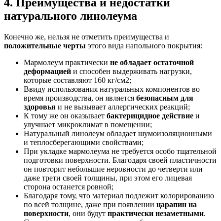
4. Преимущества и недостатки
натурального линолеума
Конечно же, нельзя не отметить преимущества и
положительные черты
этого вида напольного покрытия:
Мармолеум практически
не обладает остаточной
деформацией
и способен выдерживать нагрузки,
которые составляют 160 кг/см2;
Ввиду использования натуральных компонентов во
время производства, он является
безопасным для
здоровья
и не вызывает аллергических реакций;
К тому же он оказывает
бактерицидное действие
и
улучшает микроклимат в помещении;
Натуральный линолеум обладает шумоизоляционными
и теплосберегающими свойствами;
При укладке мармолеума не требуется особо тщательной
подготовки поверхности. Благодаря своей пластичности
он повторит небольшие неровности до четверти или
даже трети своей толщины, при этом его лицевая
сторона останется ровной;
Благодаря тому, что материал подлежит колорированию
по всей толщине, даже при появлении
царапин на
поверхности
, они будут
практически незаметными
.