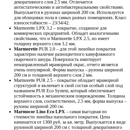
декоративного слоя 2.5 мм. Отличается
антистатическими и антибактериальными свойствами.
Выпускается в рулонах шириной 200 см. Используется
для облицовки пола в самых разных помещениях. Класс
износостойкости – 23/34/42.
Marmorette LPX 3.2 – покрытие, созданное для
коммерческих предприятий. Обладет аналогичными
свойствами, что и Marmorette LPX 2.5, но имеет
толщину верхнего слоя 3.2 мм.
Marmorette
PUR 2.0 – для этой линейки покрытия
характерно наличие разноцветного камуфляжного
сварочного шнура. Поверхность имитирует
ненаправленный мраморный окрас, отчего является
очень популярной. Форма выпуска – рулоны шириной
200 см и толщиной верхнего слоя 2 мм.
Marmorette PUR 2.5 – покрытие обладает мраморной
структурой и включает в свой состав особый слой под
названием PUR Eco System, который обеспечивает
устойчивость к механическим повреждениям. Толщина
верхнего слоя, соответственно, 2.5 мм, форма выпуска –
рулоны шириной 200 см.
Marmocor Lino Eco LPX
– самая выгодная по
стоимости линейка напольного покрытия. Цена
начинается от 1300 руб. за кв. метр. Выпускается в виде
рулонной шириной 200 см с толщиной декоративного