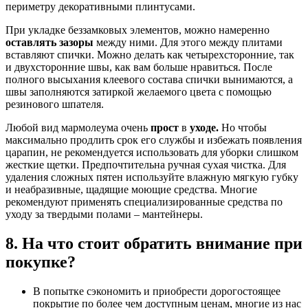
периметру декоративными плинтусами.
При укладке беззамковых элементов, можно намеренно
оставлять зазоры
между ними. Для этого между плитами
вставляют спички. Можно делать как четырехсторонние, так
и двухсторонние швы, как вам больше нравиться. После
полного высыхания клеевого состава спички вынимаются, а
швы заполняются затиркой желаемого цвета с помощью
резинового шпателя.
Любой вид мармолеума очень
прост
в
уходе.
Но чтобы
максимально продлить срок его службы и избежать появления
царапин, не рекомендуется использовать для уборки слишком
жесткие щетки. Предпочтительна ручная сухая чистка. Для
удаления сложных пятен используйте влажную мягкую губку
и неабразивные, щадящие моющие средства. Многие
рекомендуют применять специализированные средства по
уходу за твердыми полами – мантейнеры.
8. На что стоит обратить внимание при
покупке?
В попытке сэкономить и приобрести дорогостоящее
покрытие по более чем доступным ценам, многие из нас