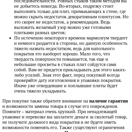
последовательности. Ровных стыков таким методом вы
не добьетесь никогда. Во-вторых, подрезку стоит
выполнять только для плит, примыкающих к стене, где
можно скрыть недостаток декоративным плинтусом. Но
это скорее не недостаток, а рекомендация. Ведь
выложить желаемый узор можно уже готовыми
плитками разных цветов;
По истечению некоторого времени мармолеум твердеет
и немного раздается в стороны, но данную особенность
тяжело назвать недостатком, ведь для напольного
покрытия это наоборот хорошо. Мало того, что
твердость поверхности повышается, так еще и
небольшие просветы в стыках плит сойдутся сами
собой. Вам не придется прикладывать для этого каких-
либо усилий. Зная этот факт, перед покупкой всегда
проверяйте дату изготовления и упаковки покрытия.
Иначе уже отвердевшие и поплывшие плиты будет
очень тяжело укладывать.
При покупке также обратите внимание на
наличие гарантии
и возможности замены товара в случае его повреждения.
Помните – материал очень хрупкий. При ненадлежащей
упаковке и перевозке вы заплатите деньги за сколотый товар,
не получите должного вида покрытия и не будете иметь
возможности поменять его. Также существуют ограничения