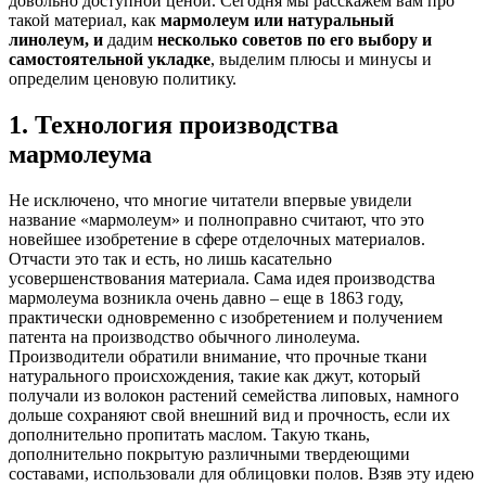
довольно доступной ценой. Сегодня мы расскажем вам про
такой материал, как
мармолеум или натуральный
линолеум, и
дадим
несколько советов по его выбору и
самостоятельной укладке
, выделим плюсы и минусы и
определим ценовую политику.
1. Технология производства
мармолеума
Не исключено, что многие читатели впервые увидели
название «мармолеум» и полноправно считают, что это
новейшее изобретение в сфере отделочных материалов.
Отчасти это так и есть, но лишь касательно
усовершенствования материала. Сама идея производства
мармолеума возникла очень давно – еще в 1863 году,
практически одновременно с изобретением и получением
патента на производство обычного линолеума.
Производители обратили внимание, что прочные ткани
натурального происхождения, такие как джут, который
получали из волокон растений семейства липовых, намного
дольше сохраняют свой внешний вид и прочность, если их
дополнительно пропитать маслом. Такую ткань,
дополнительно покрытую различными твердеющими
составами, использовали для облицовки полов. Взяв эту идею