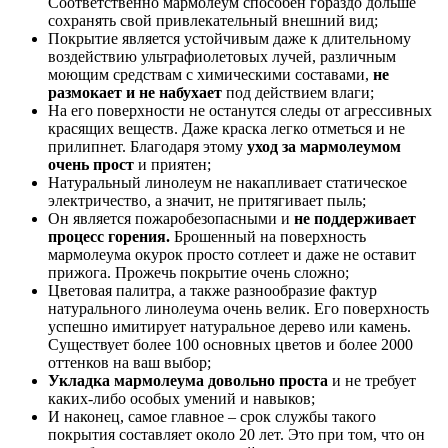
Соответственно мармолеум способен гораздо дольше
сохранять свой привлекательный внешний вид;
Покрытие является устойчивым даже к длительному
воздействию ультрафиолетовых лучей, различным
моющим средствам с химическими составами,
не
размокает и не набухает
под действием влаги;
На его поверхности не останутся следы от агрессивных
красящих веществ. Даже краска легко отметься и не
прилипнет. Благодаря этому
уход за мармолеумом
очень прост
и приятен;
Натуральный линолеум не накапливает статическое
электричество, а значит, не притягивает пыль;
Он является пожаробезопасными и
не поддерживает
процесс горения.
Брошенный на поверхность
мармолеума окурок просто сотлеет и даже не оставит
прижога. Прожечь покрытие очень сложно;
Цветовая палитра, а также разнообразие фактур
натурального линолеума очень велик. Его поверхность
успешно имитирует натуральное дерево или камень.
Существует более 100 основных цветов и более 2000
оттенков на ваш выбор;
Укладка мармолеума довольно проста
и не требует
каких-либо особых умений и навыков;
И наконец, самое главное – срок службы такого
покрытия составляет около 20 лет. Это при том, что он