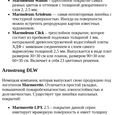
Marmoleum Walton
– однотонное покрытие самых
разных цветов и оттенков с толщиной декоративного
слоя 2, 2.5 мм;
Marmoleum Artoleum
— самая неповторимая линейка с
текстурной поверхностью. Иногда на поверхности
можно встретить репродукции картин известных
художников;
Marmoleum Click
– трехслойное покрытие, которое
состоит из пробковой подложки толщиной 1 мм,
натуральной древесностружечной водостойкой плиты
ХДФ с замковым соединением и слоем самого
мармолеума толщиной 2,5 мм. Выпускается в виде плит
размером 30×30 см или планок, размером 90×30 или
60×30 см. Включает в себя 23 цветовых решения.
Armstrong DLW
Немецкая компания, которая выпускает свою продукцию под
логотипом
Marmorette.
Отличается простой укладки,
повышенной пожаробезопасностью, износостойкостью и
долговечностью. Существует три линейки напольных
покрытий:
Marmorette LPX
2.5 – покрытие данной серии
имитирует мраморную поверхность и имеет толщину