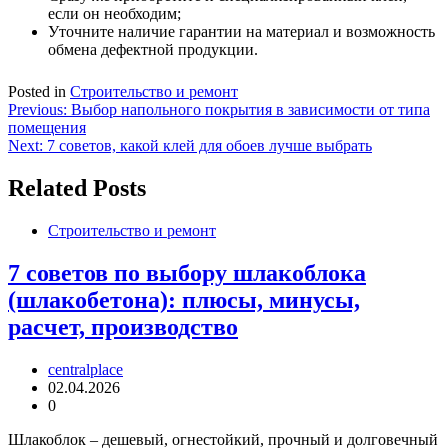
если он необходим;
Уточните наличие гарантии на материал и возможность
обмена дефектной продукции.
Posted in
Строительство и ремонт
Навигация
Previous:
Выбор напольного покрытия в зависимости от типа
помещения
по
Next:
7 советов, какой клей для обоев лучше выбрать
записям
Related Posts
Строительство и ремонт
7 советов по выбору шлакоблока
(шлакобетона): плюсы, минусы,
расчет, производство
centralplace
02.04.2026
0
Шлакоблок – дешевый, огнестойкий, прочный и долговечный