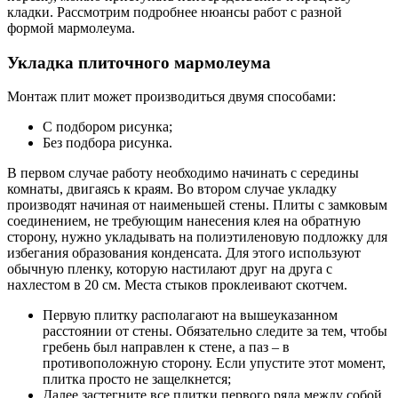
кладки. Рассмотрим подробнее нюансы работ с разной
формой мармолеума.
Укладка плиточного мармолеума
Монтаж плит может производиться двумя способами:
С подбором рисунка;
Без подбора рисунка.
В первом случае работу необходимо начинать с середины
комнаты, двигаясь к краям. Во втором случае укладку
производят начиная от наименьшей стены. Плиты с замковым
соединением, не требующим нанесения клея на обратную
сторону, нужно укладывать на полиэтиленовую подложку для
избегания образования конденсата. Для этого используют
обычную пленку, которую настилают друг на друга с
нахлестом в 20 см. Места стыков проклеивают скотчем.
Первую плитку располагают на вышеуказанном
расстоянии от стены. Обязательно следите за тем, чтобы
гребень был направлен к стене, а паз – в
противоположную сторону. Если упустите этот момент,
плитка просто не защелкнется;
Далее застегните все плитки первого ряда между собой,