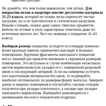
офисных центрах.
Не думайте, что чем толще мармолеум, тем лучше.
Для
покрытия полов в квартире вполне достаточно материала
21-23 класса
, который не только легко переносит частые
нагрузки, но и не чувствителен к статическим нагрузкам.
Иными словами, ножки даже самых тяжелых предметов
мебели не оставят в полу характерные отметины даже по
истечении многих лет. Чего не скажешь о покрытии 41-43
класса.
Выбирая размер
покрытия, исходите из площади комнаты.
Более крупные панели гармонично выглядят в больших
помещениях. Крупные фрагменты напольного покрытия
могут лишний раз привлечь внимание к скромным размерам
помещения. Это актуально в случае комбинации нескольких
цветов мармолеума или укладке его с намеренной разделкой
швов и последующей затиркой. Если вы намерены устелить
пол однотонным материалом без швов, то подбирайте
наиболее оптимальную по размерам форму выпуска. Замерьте
длину и ширину помещения и посчитайте, сколько отходов
получится при укладке плиточного, а сколько при укладке
панельного мармолеума. Выбирайте разновидность с
наименьшим числом и показателем подрезки.