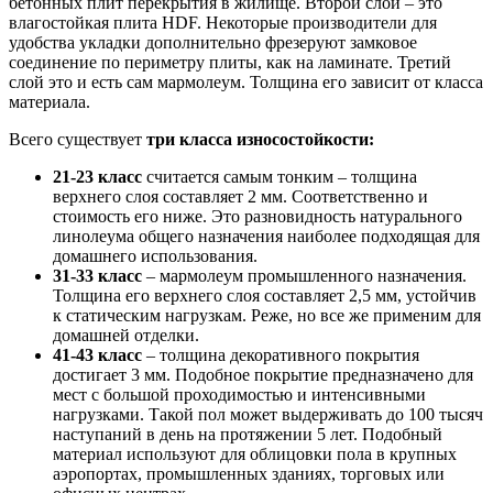
бетонных плит перекрытия в жилище. Второй слой – это
влагостойкая плита HDF. Некоторые производители для
удобства укладки дополнительно фрезеруют замковое
соединение по периметру плиты, как на ламинате. Третий
слой это и есть сам мармолеум. Толщина его зависит от класса
материала.
Всего существует
три класса износостойкости:
21-23 класс
считается самым тонким – толщина
верхнего слоя составляет 2 мм. Соответственно и
стоимость его ниже. Это разновидность натурального
линолеума общего назначения наиболее подходящая для
домашнего использования.
31-33 класс
– мармолеум промышленного назначения.
Толщина его верхнего слоя составляет 2,5 мм, устойчив
к статическим нагрузкам. Реже, но все же применим для
домашней отделки.
41-43 класс
– толщина декоративного покрытия
достигает 3 мм. Подобное покрытие предназначено для
мест с большой проходимостью и интенсивными
нагрузками. Такой пол может выдерживать до 100 тысяч
наступаний в день на протяжении 5 лет. Подобный
материал используют для облицовки пола в крупных
аэропортах, промышленных зданиях, торговых или