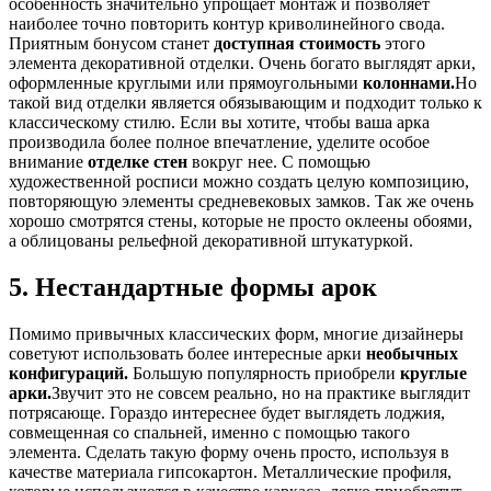
особенность значительно упрощает монтаж и позволяет
наиболее точно повторить контур криволинейного свода.
Приятным бонусом станет
доступная стоимость
этого
элемента декоративной отделки. Очень богато выглядят арки,
оформленные круглыми или прямоугольными
колоннами.
Но
такой вид отделки является обязывающим и подходит только к
классическому стилю. Если вы хотите, чтобы ваша арка
производила более полное впечатление, уделите особое
внимание
отделке стен
вокруг нее. С помощью
художественной росписи можно создать целую композицию,
повторяющую элементы средневековых замков. Так же очень
хорошо смотрятся стены, которые не просто оклеены обоями,
а облицованы рельефной декоративной штукатуркой.
5. Нестандартные формы арок
Помимо привычных классических форм, многие дизайнеры
советуют использовать более интересные арки
необычных
конфигураций.
Большую популярность приобрели
круглые
арки.
Звучит это не совсем реально, но на практике выглядит
потрясающе. Гораздо интереснее будет выглядеть лоджия,
совмещенная со спальней, именно с помощью такого
элемента. Сделать такую форму очень просто, используя в
качестве материала гипсокартон. Металлические профиля,