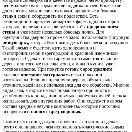
которые используются в качестве каркаса, легко приобретут
необходимую вам форму после подрезки краев. В качестве
дополнения, можно сделать полки, врезанные в боковые
стенки арки и оборудовать их подсветкой. Есть
разновидности арок нестандартных форм, одна из сторон
которых, после монтажа, является как бы
продолжением
стены
и уже имеет несколько боковых полок. Для
обустройства дверного проема можно использовать фигурную
резную арку,
которая будет выглядеть более легко и воздушно.
Такой элемент будет служить одновременно и
светопроницаемой перегородкой и красивой изюминкой
интерьера. Сделать такую арку можно самостоятельно из
дерева или того же гипсокартона, а можно купить уже
готовое изделие. При покупке готовых арок
уделяйте
большое
внимание материалам,
из которых они
изготовлены. Если вы предпочли дерево, обязательно
уточните, какой лак использовался для его обработки. Многие
виды лака, которые имеют повышенную прочность и
устойчивость к попаданию прямых солнечных лучей, нельзя
использовать для внутренних работ. Они содержат в своем
составе вредные летучие компоненты, которые постоянно
испаряются и
наносят вред здоровью.
Помните, что иногда лучше проявить фантазию и сделать
нечто оригинальное, чем использовать классические формы.