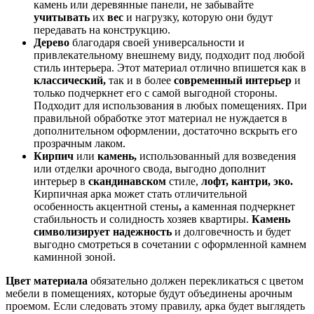
камень или деревянные панели, не забывайте
учитывать
их
вес
и нагрузку, которую они будут
передавать на конструкцию.
Дерево
благодаря своей универсальности и
привлекательному внешнему виду, подходит под любой
стиль интерьера. Этот материал отлично впишется как в
классический,
так и в более
современный интерьер
и
только подчеркнет его с самой выгодной стороны.
Подходит для использования в любых помещениях. При
правильной обработке этот материал не нуждается в
дополнительном оформлении, достаточно вскрыть его
прозрачным лаком.
Кирпич
или
камень,
использованный для возведения
или отделки арочного свода, выгодно дополнит
интерьер в
скандинавском
стиле,
лофт, кантри, эко.
Кирпичная арка может стать отличительной
особенность акцентной стены
,
а каменная подчеркнет
стабильность и солидность хозяев квартиры.
Камень
символизирует надежность
и долговечность и будет
выгодно смотреться в сочетании с оформленной камнем
каминной зоной.
Цвет материала
обязательно должен перекликаться с цветом
мебели в помещениях, которые будут объединены арочным
проемом. Если следовать этому правилу, арка будет выглядеть