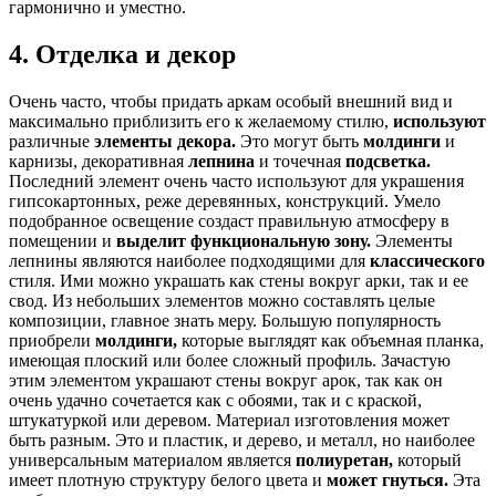
гармонично и уместно.
4. Отделка и декор
Очень часто, чтобы придать аркам особый внешний вид и
максимально приблизить его к желаемому стилю,
используют
различные
элементы декора.
Это могут быть
молдинги
и
карнизы, декоративная
лепнина
и точечная
подсветка.
Последний элемент очень часто используют для украшения
гипсокартонных, реже деревянных, конструкций. Умело
подобранное освещение создаст правильную атмосферу в
помещении и
выделит функциональную зону.
Элементы
лепнины являются наиболее подходящими для
классического
стиля. Ими можно украшать как стены вокруг арки, так и ее
свод. Из небольших элементов можно составлять целые
композиции, главное знать меру. Большую популярность
приобрели
молдинги,
которые выглядят как объемная планка,
имеющая плоский или более сложный профиль. Зачастую
этим элементом украшают стены вокруг арок, так как он
очень удачно сочетается как с обоями, так и с краской,
штукатуркой или деревом. Материал изготовления может
быть разным. Это и пластик, и дерево, и металл, но наиболее
универсальным материалом является
полиуретан,
который
имеет плотную структуру белого цвета и
может гнуться.
Эта