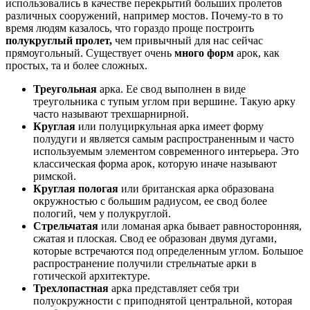
использовались в качестве перекрытий больших пролетов
различных сооружений, например мостов. Почему-то в то
время людям казалось, что гораздо проще построить
полукруглый пролет,
чем привычный для нас сейчас
прямоугольный. Существует очень
много форм
арок, как
простых, та и более сложных.
Треугольная
арка. Ее свод выполнен в виде
треугольника с тупым углом при вершине. Такую арку
часто называют трехшарнирной.
Круглая
или полуциркульная арка имеет форму
полудуги и является самым распространенным и часто
используемым элементом современного интерьера. Это
классическая форма арок, которую иначе называют
римской.
Круглая пологая
или британская арка образована
окружностью с большим радиусом, ее свод более
пологий, чем у полукруглой.
Стрельчатая
или ломаная арка бывает равносторонняя,
сжатая и плоская. Свод ее образован двумя дугами,
которые встречаются под определенным углом. Большое
распространение получили стрельчатые арки в
готической архитектуре.
Трехлопастная
арка представляет себя три
полуокружности с приподнятой центральной, которая