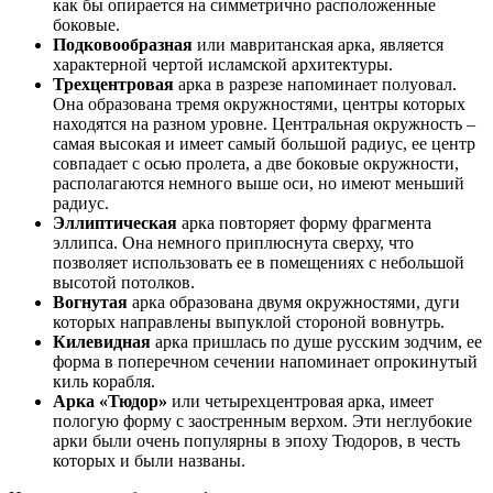
как бы опирается на симметрично расположенные
боковые.
Подковообразная
или мавританская арка, является
характерной чертой исламской архитектуры.
Трехцентровая
арка в разрезе напоминает полуовал.
Она образована тремя окружностями, центры которых
находятся на разном уровне. Центральная окружность –
самая высокая и имеет самый большой радиус, ее центр
совпадает с осью пролета, а две боковые окружности,
располагаются немного выше оси, но имеют меньший
радиус.
Эллиптическая
арка повторяет форму фрагмента
эллипса. Она немного приплюснута сверху, что
позволяет использовать ее в помещениях с небольшой
высотой потолков.
Вогнутая
арка образована двумя окружностями, дуги
которых направлены выпуклой стороной вовнутрь.
Килевидная
арка пришлась по душе русским зодчим, ее
форма в поперечном сечении напоминает опрокинутый
киль корабля.
Арка «Тюдор»
или четырехцентровая арка, имеет
пологую форму с заостренным верхом. Эти неглубокие
арки были очень популярны в эпоху Тюдоров, в честь
которых и были названы.