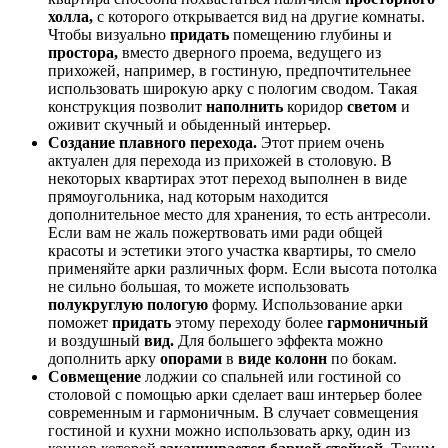
холла,
с которого открывается вид на другие комнаты.
Чтобы визуально
придать
помещению глубины и
простора,
вместо дверного проема, ведущего из
прихожей, например, в гостиную, предпочтительнее
использовать широкую арку с пологим сводом. Такая
конструкция позволит
наполнить
коридор
светом
и
оживит скучный и обыденный интерьер.
Создание плавного перехода.
Этот прием очень
актуален для перехода из прихожей в столовую. В
некоторых квартирах этот переход выполнен в виде
прямоугольника, над которым находится
дополнительное место для хранения, то есть антресоли.
Если вам не жаль пожертвовать ими ради общей
красоты и эстетики этого участка квартиры, то смело
применяйте арки различных форм. Если высота потолка
не сильно большая, то можете использовать
полукруглую пологую
форму. Использование арки
поможет
придать
этому переходу более
гармоничный
и воздушный
вид.
Для большего эффекта можно
дополнить арку
опорами
в
виде колонн
по бокам.
Совмещение
лоджии со спальней или гостиной со
столовой с помощью арки сделает ваш интерьер более
современным и гармоничным. В случает совмещения
гостиной и кухни можно использовать арку, один из