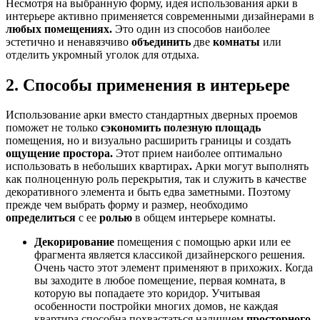
Несмотря на выбранную форму, идея использования арки в
интерьере активно применяется современными дизайнерами в
любых помещениях.
Это один из способов наиболее
эстетично и ненавязчиво
объединить
две
комнаты
или
отделить укромный уголок для отдыха.
2. Способы применения в интерьере
Использование арки вместо стандартных дверных проемов
поможет не только
сэкономить полезную площадь
помещения, но и визуально расширить границы и создать
ощущение простора.
Этот прием наиболее оптимально
использовать в небольших квартирах
.
Арки могут выполнять
как полноценную роль перекрытия, так и служить в качестве
декоративного элемента и быть едва заметными. Поэтому
прежде чем выбрать форму и размер, необходимо
определиться
с ее
ролью
в общем интерьере комнаты.
Декорирование
помещения с помощью арки или ее
фрагмента является классикой дизайнерского решения.
Очень часто этот элемент применяют в прихожих. Когда
вы заходите в любое помещение, первая комната, в
которую вы попадаете это коридор. Учитывая
особенности постройки многих домов, не каждая
квартира способна похвастаться наличием
просторного