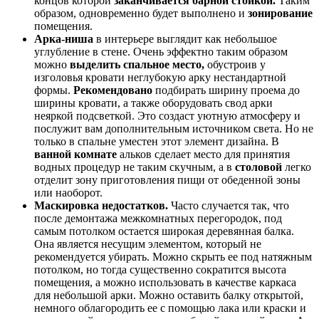
концов которой
заканчивается барной стойкой.
Таким
образом, одновременно будет выполнено и
зонирование
помещения.
Арка-ниша
в интерьере выглядит как небольшое
углубление в стене. Очень эффектно таким образом
можно
выделить спальное место,
обустроив у
изголовья кровати неглубокую арку нестандартной
формы.
Рекомендовано
подбирать ширину проема до
ширины кровати, а также оборудовать свод арки
неяркой подсветкой. Это создаст уютную атмосферу и
послужит вам дополнительным источником света. Но не
только в спальне уместен этот элемент дизайна. В
ванной комнате
альков сделает место для принятия
водных процедур не таким скучным, а в
столовой
легко
отделит зону приготовления пищи от обеденной зоны
или наоборот.
Маскировка недостатков.
Часто случается так, что
после демонтажа межкомнатных перегородок, под
самым потолком остается широкая деревянная балка.
Она является несущим элементом, который не
рекомендуется убирать. Можно скрыть ее под натяжным
потолком, но тогда существенно сократится высота
помещения, а можно использовать в качестве каркаса
для небольшой арки. Можно оставить балку открытой,
немного облагородить ее с помощью лака или краски и