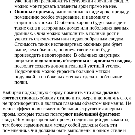
уже под ней расположить неглубокий арочный свод. А
можно монтировать элементы арки прямо на нее.
Оконные проемы,
выполненные в виде арок, придадут
помещению особое очарование, и напомнят о
старинных эпохах. Особенно хорошо будут выглядеть
такие окна в загородных домах или небольших дачных
домиках. Окна можно выполнить в полный рост и
украсить стрельчатым или подковообразным сводом.
Стоимость таких нестандартных оконных рам будет
выше, чем обычных, но впечатление они будут
производить неповторимое. В обычных квартирах
широкий
подоконник, объеденный
с
арочным сводом,
позволит создать дополнительный уютный уголок.
Подоконник можно украсить большой мягкой
подушкой, а на боковых стенках сделать небольшие
полки.
Выбирая подходящую форму помните, что арка
должна
соответствовать
общему
стилю
интерьера и дополнять его, а
не противоречить и являться главным объектом внимания. Не
менее эффектно выглядят небольшие скругления дверных
проем, которые только повторяют
небольшой фрагмент
свода. Чем шире арочный проем, соединяющий две комнаты,
тем более гармоничным между собой должны быть эти
помещения. Они должны быть выполнены в одном стиле и