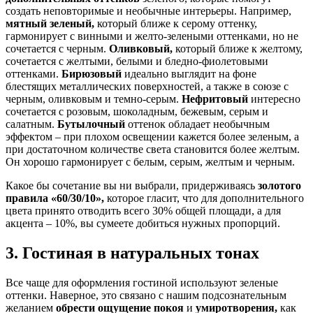
создать неповторимые и необычные интерьеры. Например,
мятный зеленый,
который ближе к серому оттенку,
гармонирует с винными и желто-зелеными оттенками, но не
сочетается с черным.
Оливковый,
который ближе к желтому,
сочетается с желтыми, белыми и бледно-фиолетовыми
оттенками.
Бирюзовый
идеально выглядит на фоне
блестящих металлических поверхностей, а также в союзе с
черным, оливковым и темно-серым.
Нефритовый
интересно
сочетается с розовым, шоколадным, бежевым, серым и
салатным.
Бутылочный
оттенок обладает необычным
эффектом – при плохом освещении кажется более зеленым, а
при достаточном количестве света становится более желтым.
Он хорошо гармонирует с белым, серым, желтым и черным.
Какое бы сочетание вы ни выбрали, придерживаясь
золотого
правила «60/30/10»,
которое гласит, что для дополнительного
цвета принято отводить всего 30% общей площади, а для
акцента – 10%, вы сумеете добиться нужных пропорций.
3. Гостиная в натуральных тонах
Все чаще для оформления гостиной используют зеленые
оттенки. Наверное, это связано с нашим подсознательным
желанием
обрести ощущение покоя
и
умиротворения,
как