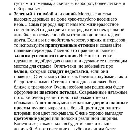
густым и тяжелым, а светлые, наоборот, более легким и
нейтральным.
Зеленый
+
голубой
или
синий.
Молодые листья
высоких деревьев на фоне ярко-голубого весеннего
неба… Сама природа дарит нам это жизнерадостное
сочетание. Эти два цвета стоят рядом и в спектральной
линейке, поэтому способны отлично дополнить друг
друга. Если вы не любитель чересчур ярких интерьеров,
то используйте
приглушенные оттенки
и создавайте
плавные переходы. Именно это правило и является
залогом успешного сочетания.
Нежные оттенки
идеально подойдут для спальни и сделают ее настоящим
местом для отдыха. Опять-таки, не забывайте про
белый,
который
сгладит недостатки,
если они
появятся. Стены могут быть как бледно-голубыми, так и
бледно-зелеными. Оттенок последнего должен быть
ближе к травяному. Очень необычным решением будет
оформление
цветного потолка.
Современные натяжные
потолки очень реалистично изображают небо с
облаками. А вот
полы,
межкомнатные
двери
и
оконные
проемы
лучше выкрасить в белый цвет и дополнить
шторами под цвет покрывала. Очень хорошо выглядят
цветочные узоры
или полоски различной ширины.
Конечно же, такая спальня будет исключительно
девичьей. А вот сочетание с глубоким синим будет