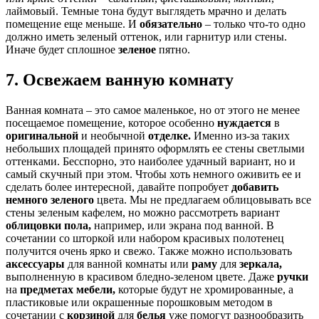
лаймовый. Темные тона будут выглядеть мрачно и делать
помещение еще меньше. И
обязательно
– только что-то одно
должно иметь зеленый оттенок, или гарнитур или стены.
Иначе будет сплошное
зеленое
пятно.
7. Освежаем ванную комнату
Ванная комната – это самое маленькое, но от этого не менее
посещаемое помещение, которое особенно
нуждается
в
оригинальной
и необычной
отделке.
Именно из-за таких
небольших площадей принято оформлять ее стены светлыми
оттенками. Бесспорно, это наиболее удачный вариант, но и
самый скучный при этом. Чтобы хоть немного оживить ее и
сделать более интересной, давайте попробует
добавить
немного зеленого
цвета. Мы не предлагаем облицовывать все
стены зеленым кафелем, но можно рассмотреть вариант
облицовки пола,
например, или экрана под ванной. В
сочетании со шторкой или набором красивых полотенец
получится очень ярко и свежо. Также можно использовать
аксессуары
для ванной комнаты или
раму
для
зеркала,
выполненную в красивом бледно-зеленом цвете. Даже
ручки
на
предметах мебели,
которые будут не хромированные, а
пластиковые или окрашенные порошковым методом в
сочетании с
корзиной
для
белья
уже помогут разнообразить