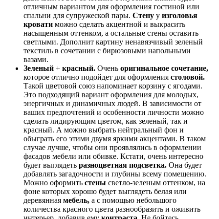
отличным вариантом для оформления гостиной или
спальни для супружеской пары.
Стену
у
изголовья
кровати
можно сделать акцентной и выкрасить
насыщенным оттенком, а остальные стены оставить
светлыми. Дополнит картину ненавязчивый зеленый
текстиль в сочетании с бирюзовыми напольными
вазами.
Зеленый
+
красный.
Очень
оригинальное сочетание,
которое отлично подойдет для оформления
столовой.
Такой цветовой союз напоминает корзину с ягодами.
Это подходящий вариант оформления для молодых,
энергичных и динамичных людей. В зависимости от
ваших предпочтений и особенности личности можно
сделать лидирующим цветом, как зеленый, так и
красный. А можно выбрать нейтральный фон и
обыграть его этими двумя яркими акцентами. В таком
случае лучше, чтобы они проявлялись в оформлении
фасадов мебели или обивке. Кстати, очень интересно
будет выглядеть
разноцветная подсветка.
Она будет
добавлять загадочности и глубины всему помещению.
Можно оформить
стены
светло-зеленым оттенком, на
фоне которых хорошо будет выглядеть белая или
деревянная
мебель,
а с помощью небольшого
количества красного цвета разнообразить и оживить
интерьер, добавив ему
контраста.
Не бойтесь