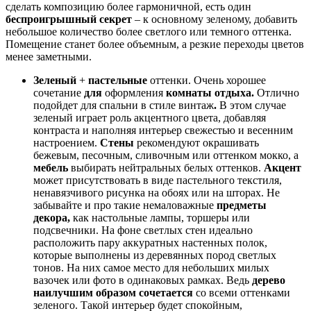
сделать композицию более гармоничной, есть один
беспроигрышный секрет
– к основному зеленому, добавить
небольшое количество более светлого или темного оттенка.
Помещение станет более объемным, а резкие переходы цветов
менее заметными.
Зеленый
+
пастельные
оттенки. Очень хорошее
сочетание
для
оформления
комнаты отдыха.
Отлично
подойдет для спальни в стиле винтаж
.
В этом случае
зеленый играет роль акцентного цвета, добавляя
контраста и наполняя интерьер свежестью и весенним
настроением.
Стены
рекомендуют окрашивать
бежевым, песочным, сливочным или оттенком мокко, а
мебель
выбирать нейтральных белых оттенков.
Акцент
может присутствовать в виде пастельного текстиля,
ненавязчивого рисунка на обоях или на шторах. Не
забывайте и про такие немаловажные
предметы
декора,
как настольные лампы, торшеры или
подсвечники. На фоне светлых стен идеально
расположить пару аккуратных настенных полок,
которые выполнены из деревянных пород светлых
тонов. На них самое место для небольших милых
вазочек или фото в одинаковых рамках. Ведь
дерево
наилучшим образом сочетается
со всеми оттенками
зеленого. Такой интерьер будет спокойным,