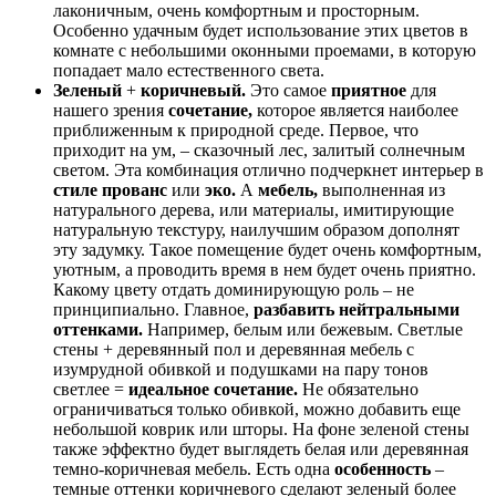
лаконичным, очень комфортным и просторным.
Особенно удачным будет использование этих цветов в
комнате с небольшими оконными проемами, в которую
попадает мало естественного света.
Зеленый
+
коричневый.
Это самое
приятное
для
нашего зрения
сочетание,
которое является наиболее
приближенным к природной среде. Первое, что
приходит на ум, – сказочный лес, залитый солнечным
светом. Эта комбинация отлично подчеркнет интерьер в
стиле прованс
или
эко.
А
мебель,
выполненная из
натурального дерева, или материалы, имитирующие
натуральную текстуру, наилучшим образом дополнят
эту задумку. Такое помещение будет очень комфортным,
уютным, а проводить время в нем будет очень приятно.
Какому цвету отдать доминирующую роль – не
принципиально. Главное,
разбавить нейтральными
оттенками.
Например, белым или бежевым. Светлые
стены + деревянный пол и деревянная мебель с
изумрудной обивкой и подушками на пару тонов
светлее =
идеальное сочетание.
Не обязательно
ограничиваться только обивкой, можно добавить еще
небольшой коврик или шторы. На фоне зеленой стены
также эффектно будет выглядеть белая или деревянная
темно-коричневая мебель. Есть одна
особенность
–
темные оттенки коричневого сделают зеленый более