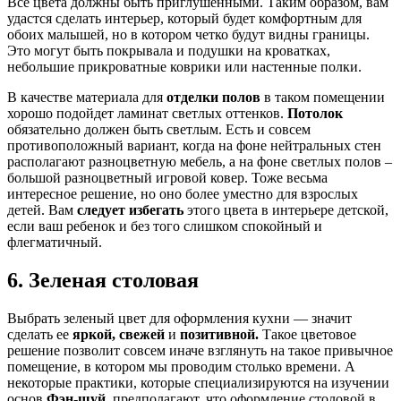
Все цвета должны быть приглушенными. Таким образом, вам
удастся сделать интерьер, который будет комфортным для
обоих малышей, но в котором четко будут видны границы.
Это могут быть покрывала и подушки на кроватках,
небольшие прикроватные коврики или настенные полки.
В качестве материала для
отделки полов
в таком помещении
хорошо подойдет ламинат светлых оттенков.
Потолок
обязательно должен быть светлым. Есть и совсем
противоположный вариант, когда на фоне нейтральных стен
располагают разноцветную мебель, а на фоне светлых полов –
большой разноцветный игровой ковер. Тоже весьма
интересное решение, но оно более уместно для взрослых
детей. Вам
следует избегать
этого цвета в интерьере детской,
если ваш ребенок и без того слишком спокойный и
флегматичный.
6. Зеленая столовая
Выбрать зеленый цвет для оформления кухни — значит
сделать ее
яркой, свежей
и
позитивной.
Такое цветовое
решение позволит совсем иначе взглянуть на такое привычное
помещение, в котором мы проводим столько времени. А
некоторые практики, которые специализируются на изучении
основ
Фэн-шуй,
предполагают, что оформление столовой в