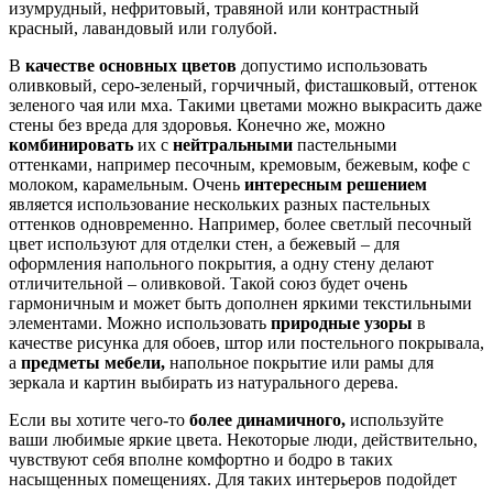
изумрудный, нефритовый, травяной или контрастный
красный, лавандовый или голубой.
В
качестве основных цветов
допустимо использовать
оливковый, серо-зеленый, горчичный, фисташковый, оттенок
зеленого чая или мха. Такими цветами можно выкрасить даже
стены без вреда для здоровья. Конечно же, можно
комбинировать
их с
нейтральными
пастельными
оттенками, например песочным, кремовым, бежевым, кофе с
молоком, карамельным. Очень
интересным решением
является использование нескольких разных пастельных
оттенков одновременно. Например, более светлый песочный
цвет используют для отделки стен, а бежевый – для
оформления напольного покрытия, а одну стену делают
отличительной – оливковой. Такой союз будет очень
гармоничным и может быть дополнен яркими текстильными
элементами. Можно использовать
природные узоры
в
качестве рисунка для обоев, штор или постельного покрывала,
а
предметы мебели,
напольное покрытие или рамы для
зеркала и картин выбирать из натурального дерева.
Если вы хотите чего-то
более динамичного,
используйте
ваши любимые яркие цвета. Некоторые люди, действительно,
чувствуют себя вполне комфортно и бодро в таких
насыщенных помещениях. Для таких интерьеров подойдет