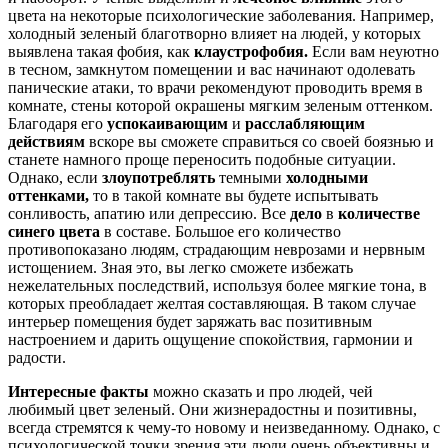
цвета на некоторые психологические заболевания. Например,
холодный зеленый благотворно влияет на людей, у которых
выявлена такая фобия, как
клаустрофобия.
Если вам неуютно
в тесном, замкнутом помещении и вас начинают одолевать
панические атаки, то врачи рекомендуют проводить время в
комнате, стены которой окрашены мягким зеленым оттенком.
Благодаря его
успокаивающим
и
расслабляющим
действиям
вскоре вы сможете справиться со своей боязнью и
станете намного проще переносить подобные ситуации.
Однако, если
злоупотреблять
темными
холодными
оттенками,
то в такой комнате вы будете испытывать
сонливость, апатию или депрессию. Все
дело
в
количестве
синего цвета
в составе. Большое его количество
противопоказано людям, страдающим неврозами и нервным
истощением. Зная это, вы легко сможете избежать
нежелательных последствий, используя более мягкие тона, в
которых преобладает желтая составляющая. В таком случае
интерьер помещения будет заряжать вас позитивным
настроением и дарить ощущение спокойствия, гармонии и
радости.
Интересные факты
можно сказать и про людей, чей
любимый цвет зеленый. Они жизнерадостны и позитивны,
всегда стремятся к чему-то новому и неизведанному. Однако, с
психологической точки зрения эти люди очень объективны и