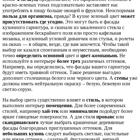
красно-зеленых тонах подсознательно заставляют нас
употреблять в пищу больше овощей и фруктов. Неоспоримая
польза для организма,
правда? В кухне зеленый цвет
может
присутствовать где угодно.
Это могут быть и фасады
кухонного гарнитура, и скинали из закаленного стекла с
изображением бескрайнего поля или просто кафельная
мозаика, и кухонный угловой диванчик или стулья, и ролеты
на окнах — в общем, везде, где вам захочется. Чтобы такой
выбор не казался спонтанным и неуместным, необходимо
точно
определить основной
цвет и
цвет-компаньон.
Не
используйте в интерьере
более трех
различных оттенков.
Например, вы определились, что фасады вашего гарнитура
будут иметь травяной оттенок. Такое решение выгодно
дополнит столешница белого или черного цвета. А
стены
уже
должны иметь нейтральную окраску – белую, бежевую или
светло-серую.
На выбор цвета существенно влияет и
стиль,
в котором
выполнен интерьер
помещения.
Для более современных
стилей, например
хай-тек
или
минимализм
подойдут более
яркие глянцевые поверхности. А для стиля
прованс
или
скандинавского
лучше выбрать крашенные деревянные
фасады благородных приглушенных оттенков. Для
небольших кухонь
следует выбирать светлые, пастельные
или яркие оттенки – салатный, фисташковый, мятный,