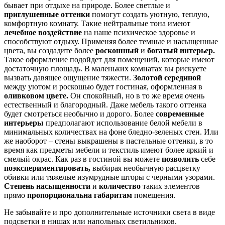
бывает при отдыхе на природе. Более светлые и
приглушенные оттенки
помогут создать уютную, теплую,
комфортную комнату. Такие нейтральные тона имеют
лечебное воздействие
на наше психическое здоровье и
способствуют отдыху. Применяя более темные и насыщенные
цвета, вы создадите более
роскошный
и
богатый интерьер.
Такое оформление подойдет для помещений, которые имеют
достаточную площадь. В маленьких комнатах вы рискуете
вызвать давящее ощущение тяжести.
Золотой серединой
между уютом и роскошью будет гостиная, оформленная в
оливковом цвете.
Он спокойный, но в то же время очень
естественный и благородный. Даже мебель такого оттенка
будет смотреться необычно и дорого. Более
современные
интерьеры
предполагают использование белой мебели в
минимальных количествах на фоне бледно-зеленых стен. Или
же наоборот – стены выкрашены в пастельные оттенки, в то
время как предметы мебели и текстиль имеют более яркий и
смелый окрас. Как раз в гостиной вы можете
позволить
себе
поэкспериментировать,
выбирая необычную расцветку
обивки или тяжелые изумрудные шторы с черными узорами.
Степень насыщенности
и
количество
таких элементов
прямо
пропорциональна габаритам
помещения.
Не забывайте и про дополнительные источники света в виде
подсветки в нишах или напольных светильников.