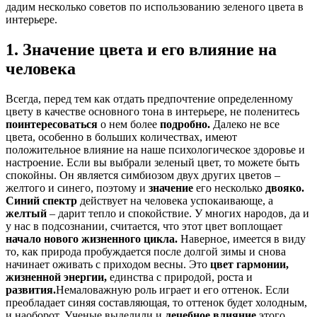
дадим несколько советов по использованию зеленого цвета в
интерьере.
1. Значение цвета и его влияние на
человека
Всегда, перед тем как отдать предпочтение определенному
цвету в качестве основного тона в интерьере, не поленитесь
поинтересоваться
о нем более
подробно.
Далеко не все
цвета, особенно в больших количествах, имеют
положительное влияние на наше психологическое здоровье и
настроение. Если вы выбрали зеленый цвет, то можете быть
спокойны. Он является симбиозом двух других цветов –
желтого и синего, поэтому и
значение
его несколько
двояко.
Синий спектр
действует на человека успокаивающе, а
желтый
– дарит тепло и спокойствие. У многих народов, да и
у нас в подсознании, считается, что этот цвет воплощает
начало нового жизненного цикла.
Наверное, имеется в виду
то, как природа пробуждается после долгой зимы и снова
начинает оживать с приходом весны. Это
цвет гармонии,
жизненной энергии,
единства с природой, роста и
развития.
Немаловажную роль играет и его оттенок. Если
преобладает синяя составляющая, то оттенок будет холодным,
и наоборот. Ученые выделили и
лечебное влияние
этого