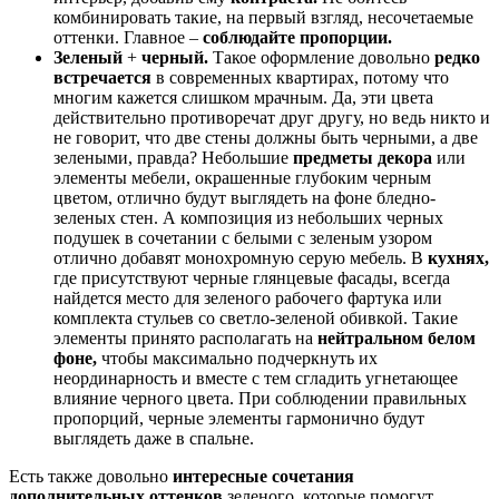
комбинировать такие, на первый взгляд, несочетаемые
оттенки. Главное –
соблюдайте пропорции.
Зеленый
+
черный.
Такое оформление довольно
редко
встречается
в современных квартирах, потому что
многим кажется слишком мрачным. Да, эти цвета
действительно противоречат друг другу, но ведь никто и
не говорит, что две стены должны быть черными, а две
зелеными, правда? Небольшие
предметы декора
или
элементы мебели, окрашенные глубоким черным
цветом, отлично будут выглядеть на фоне бледно-
зеленых стен. А композиция из небольших черных
подушек в сочетании с белыми с зеленым узором
отлично добавят монохромную серую мебель. В
кухнях,
где присутствуют черные глянцевые фасады, всегда
найдется место для зеленого рабочего фартука или
комплекта стульев со светло-зеленой обивкой. Такие
элементы принято располагать на
нейтральном белом
фоне,
чтобы максимально подчеркнуть их
неординарность и вместе с тем сгладить угнетающее
влияние черного цвета. При соблюдении правильных
пропорций, черные элементы гармонично будут
выглядеть даже в спальне.
Есть также довольно
интересные сочетания
дополнительных оттенков
зеленого, которые помогут