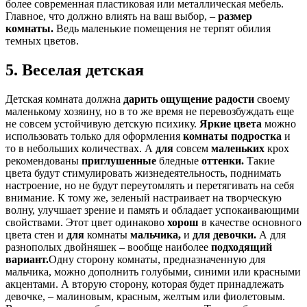
более современная пластиковая или металлическая мебель.
Главное, что должно влиять на ваш выбор, –
размер
комнаты.
Ведь маленькие помещения не терпят обилия
темных цветов.
5. Веселая детская
Детская комната должна
дарить ощущение радости
своему
маленькому хозяину, но в то же время не перевозбуждать еще
не совсем устойчивую детскую психику.
Яркие цвета
можно
использовать только для оформления
комнаты подростка
и
то в небольших количествах. А
для
совсем
маленьких
крох
рекомендованы
приглушенные
бледные
оттенки.
Такие
цвета будут стимулировать жизнедеятельность, поднимать
настроение, но не будут переутомлять и перетягивать на себя
внимание. К тому же, зеленый настраивает на творческую
волну, улучшает зрение и память и обладает успокаивающими
свойствами. Этот цвет одинаково
хорош
в качестве основного
цвета стен и
для
комнаты
мальчика,
и
для девочки.
А для
разнополых двойняшек – вообще наиболее
подходящий
вариант.
Одну сторону комнаты, предназначенную для
мальчика, можно дополнить голубыми, синими или красными
акцентами. А вторую сторону, которая будет принадлежать
девочке, – малиновым, красным, желтым или фиолетовым.