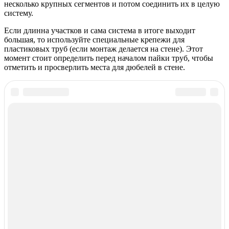
несколько крупных сегментов и потом соединить их в целую
систему.
Если длинна участков и сама система в итоге выходит
большая, то используйте специальные крепежи для
пластиковых труб (если монтаж делается на стене). Этот
момент стоит определить перед началом пайки труб, чтобы
отметить и просверлить места для дюбелей в стене.
Posted in
Строительство и ремонт
Навигация
Previous:
Плитка из керамогранита: виды, характеристики,
маркировка
по
Next:
Как сделать электропроводку в квартире
записям
Related Posts
Строительство и ремонт
Строительный нож: советы по выбору,
виды, характеристики