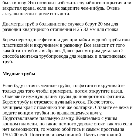
была внизу. Это позволит избежать случайного открытия или
закрытия крана, если вы их зацепите чем-нибудь. Очень
актуально если в доме есть дети.
Диаметры труб в большинстве случаев берут 20 мм для
разводки квартирного отопления и 25-32 мм для стояка.
Берем переходные фитинги для припайки медной трубы или
пластиковой и вкручиваем в разводку. Все зависит от того
какой тип труб вы выбрали. Далее рассмотрим детально 2
способа монтажа трубопровода для медных и пластиковых
труб.
Медные трубы
Если будут стоять медные трубы, то фитинги вкручивайте
только для того чтобы примерить, потом открутите назад.
Отмеряйте нужную длину трубы до поворотного фитинга.
Берете трубу и отрезаете нужный кусок. После этого,
зачищаем края с помощью той же болгарки. Ставите её лежа и
водите концом трубки по вращающемуся кругу.
Подготавливаете паяльную лампу. Желательно с узким
концом пламени, но такие немного дороже стоят, так что если
нет возможности, то можно обойтись и самым простым за
150-200 руб. Подготавливаем припой. Паять переходной