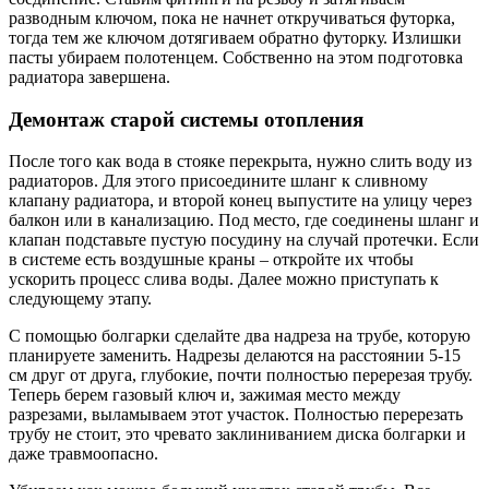
разводным ключом, пока не начнет откручиваться футорка,
тогда тем же ключом дотягиваем обратно футорку. Излишки
пасты убираем полотенцем. Собственно на этом подготовка
радиатора завершена.
Демонтаж старой системы отопления
После того как вода в стояке перекрыта, нужно слить воду из
радиаторов. Для этого присоедините шланг к сливному
клапану радиатора, и второй конец выпустите на улицу через
балкон или в канализацию. Под место, где соединены шланг и
клапан подставьте пустую посудину на случай протечки. Если
в системе есть воздушные краны – откройте их чтобы
ускорить процесс слива воды. Далее можно приступать к
следующему этапу.
С помощью болгарки сделайте два надреза на трубе, которую
планируете заменить. Надрезы делаются на расстоянии 5-15
см друг от друга, глубокие, почти полностью перерезая трубу.
Теперь берем газовый ключ и, зажимая место между
разрезами, выламываем этот участок. Полностью перерезать
трубу не стоит, это чревато заклиниванием диска болгарки и
даже травмоопасно.