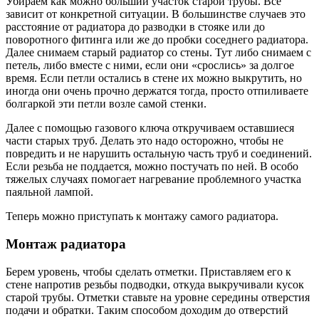
Убираем как можно больший участок старой трубы. Все
зависит от конкретной ситуации. В большинстве случаев это
расстояние от радиатора до разводки в стояке или до
поворотного фитинга или же до пробки соседнего радиатора.
Далее снимаем старый радиатор со стены. Тут либо снимаем с
петель, либо вместе с ними, если они «срослись» за долгое
время. Если петли остались в стене их можно выкрутить, но
иногда они очень прочно держатся тогда, просто отпиливаете
болгаркой эти петли возле самой стенки.
Далее с помощью газового ключа откручиваем оставшиеся
части старых труб. Делать это надо осторожно, чтобы не
повредить и не нарушить остальную часть труб и соединений.
Если резьба не поддается, можно постучать по ней. В особо
тяжелых случаях помогает нагревание проблемного участка
паяльной лампой.
Теперь можно приступать к монтажу самого радиатора.
Монтаж радиатора
Берем уровень, чтобы сделать отметки. Приставляем его к
стене напротив резьбы подводки, откуда выкручивали кусок
старой трубы. Отметки ставьте на уровне середины отверстия
подачи и обратки. Таким способом доходим до отверстий