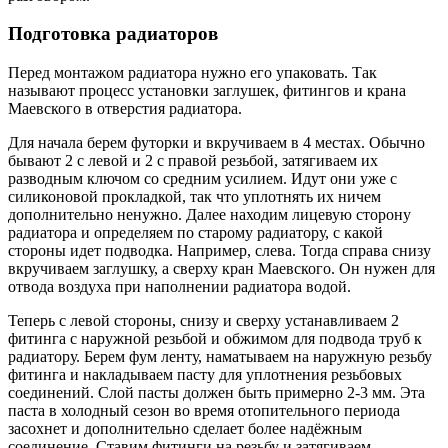
Подготовка радиаторов
Перед монтажом радиатора нужно его упаковать. Так
называют процесс установки заглушек, фитингов и крана
Маевского в отверстия радиатора.
Для начала берем футорки и вкручиваем в 4 местах. Обычно
бывают 2 с левой и 2 с правой резьбой, затягиваем их
разводным ключом со средним усилием. Идут они уже с
силиконовой прокладкой, так что уплотнять их ничем
дополнительно ненужно. Далее находим лицевую сторону
радиатора и определяем по старому радиатору, с какой
стороны идет подводка. Например, слева. Тогда справа снизу
вкручиваем заглушку, а сверху кран Маевского. Он нужен для
отвода воздуха при наполнении радиатора водой.
Теперь с левой стороны, снизу и сверху устанавливаем 2
фитинга с наружной резьбой и обжимом для подвода труб к
радиатору. Берем фум ленту, наматываем на наружную резьбу
фитинга и накладываем пасту для уплотнения резьбовых
соединений. Слой пасты должен быть примерно 2-3 мм. Эта
паста в холодный сезон во время отопительного периода
засохнет и дополнительно сделает более надёжным
соединение. Ставим фитинги на резьбу и затягиваем