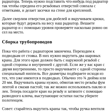
радиатора. Теперь нужно подставить что-нибудь под радиатор
так чтобы середина его резьбовых отверстий совпала с
отметками, и делает засечки на стене для креплений.
Далее сверлим отверстия для дюбелей и вкручиваем крюки,
которые будут держать на весу наш радиатор. Вешаете
радиатор и с помощью уровня проверяете насколько ровно он
сел на место.
Сборка трубопроводов
Пока что работа с радиатором закончена. Переходим к
подводкам от стояка. В них нужно вкрутить два шаровых
крана. Для этого кран должен быть с наружной резьбой с
одной стороны и внутренней с другой. Если же у вас кран с
двумя внутренними, то просто вкручиваете с одной стороны
специальный ниппель. Все диаметры подбираете исходя из
тех, что уже имеются в подводках. Обычно это ¾ дюйма или
20 мм. Вкручивать краны нужно, обмотав место резьбы фум
лентой и смазав пастой; так же можно использовать паклю и
лен. Теперь посадите кран на резьбу и затяните с помощью
разводного ключа, выступающие остатки пасты уберите
полотенцем.
Совет: старайтесь вкрутить краны так, чтобы ручка вентиля