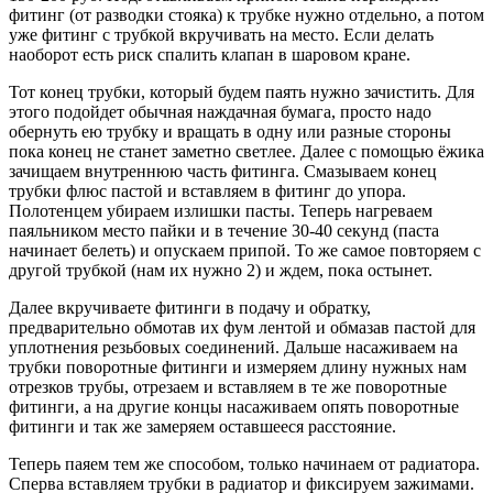
фитинг (от разводки стояка) к трубке нужно отдельно, а потом
уже фитинг с трубкой вкручивать на место. Если делать
наоборот есть риск спалить клапан в шаровом кране.
Тот конец трубки, который будем паять нужно зачистить. Для
этого подойдет обычная наждачная бумага, просто надо
обернуть ею трубку и вращать в одну или разные стороны
пока конец не станет заметно светлее. Далее с помощью ёжика
зачищаем внутреннюю часть фитинга. Смазываем конец
трубки флюс пастой и вставляем в фитинг до упора.
Полотенцем убираем излишки пасты. Теперь нагреваем
паяльником место пайки и в течение 30-40 секунд (паста
начинает белеть) и опускаем припой. То же самое повторяем с
другой трубкой (нам их нужно 2) и ждем, пока остынет.
Далее вкручиваете фитинги в подачу и обратку,
предварительно обмотав их фум лентой и обмазав пастой для
уплотнения резьбовых соединений. Дальше насаживаем на
трубки поворотные фитинги и измеряем длину нужных нам
отрезков трубы, отрезаем и вставляем в те же поворотные
фитинги, а на другие концы насаживаем опять поворотные
фитинги и так же замеряем оставшееся расстояние.
Теперь паяем тем же способом, только начинаем от радиатора.
Сперва вставляем трубки в радиатор и фиксируем зажимами.