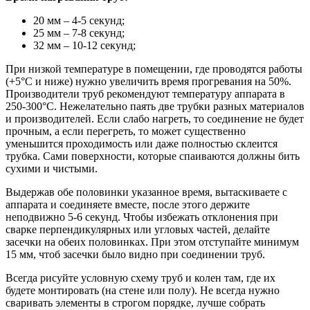
20 мм – 4-5 секунд;
25 мм – 7-8 секунд;
32 мм – 10-12 секунд;
При низкой температуре в помещении, где проводятся работы
(+5°С и ниже) нужно увеличить время прогревания на 50%.
Производители труб рекомендуют температуру аппарата в
250-300°С. Нежелательно паять две трубки разных материалов
и производителей. Если слабо нагреть, то соединение не будет
прочным, а если перегреть, то может существенно
уменьшится проходимость или даже полностью склеится
трубка. Сами поверхности, которые спаиваются должны бить
сухими и чистыми.
Выдержав обе половинки указанное время, вытаскиваете с
аппарата и соединяете вместе, после этого держите
неподвижно 5-6 секунд. Чтобы избежать отклонения при
сварке перпендикулярных или угловых частей, делайте
засечки на обеих половинках. При этом отступайте минимум
15 мм, чтоб засечки было видно при соединении труб.
Всегда рисуйте условную схему труб и колен там, где их
будете монтировать (на стене или полу). Не всегда нужно
сваривать элементы в строгом порядке, лучше собрать