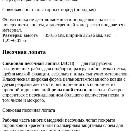
Совковая лопата для горных пород (породная)
Форма совка не дает возможности породе высыпаться с
поверхности лопаты, а заостренный конец легко внедряется в
материал.
Размеры:
высота — 350±6 мм, ширина 325±6 мм, вес —
1,25±0,05 кг.
Песочная лопата
Совковая песочная лопата (ЛСП)
— для погрузочно-
разгрузочных работ, для подборки, разгрузки/погрузки песка,
щебня мелкой фракции, асфальта и иных сыпучих материалов.
Классическая широкая форма цельноштампованного ковша с
двумя ребрами жесткости, выполненного в основном из
прочной и долговечной
рельсовой стали
, позволит быстро
справиться с перекидыванием большого количества песка, в
том числе и мокрого.
Совковая песочная лопата
Рабочая часть многих моделей песочных лопат покрыта
порошковой краской или полимерным защитным слоем для
предохранения от царапин и коррозии.