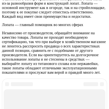
из-за разнообразия форм и конструкций лопат. Лопата —
основной инструмент как в огороде, так и на стройплощадке,
поэтому к ее покупке следует отнестись ответственно.
Каждый вид имеет свои преимущества и недостатки.
Лопата — главный помощник во многих сферах
Независимо от производителя, обращайте внимание на
качество товара. Лопаты не проходят необходимую
сертификацию, так что при выборе в хозяйственном магазине
не ленитесь расспросить продавца о всех характеристиках
данной позиции, сравнить ее с подобными от другого
производителя. Если вы ориентируетесь на долгосрочное
использование лопаты и не стеснены в средствах —
выбирайте лопату из титанового сплава или нержавейки,
такие лопаты обладают отличными эксплуатационными
показателями и прослужат вам верой и правдой много лет.
Posted in
Строительство и ремонт
Навигация
Previous:
Строительный нож: советы по выбору, виды,
характеристики
по
Next:
6 советов, какую лебедку лучше выбрать
записям
Related Posts