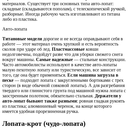
материалов. Существует три основных типа авто-лопат:
складные (складываются пополам), с телескопической ручкой,
разборные. Иногда рабочую часть изготавливают из титана
либо из пластика.
Авто-лопата
Титановые модели
дорогие и не всегда оправдывают себя в
работе — этот материал очень хрупкий и есть вероятность
сколов при ударе об лед.
Пластмассовые
ковши
недолговечны, подойдут разве что для уборки свежего снега
вокруг машины.
Самые надежные
— стальные конструкции.
Часто автомобилисты используют в качестве авто-лопаты
малую пехотную лопату или туристическую, все зависит от
того, где она будет применяться.
Если машина загрузла в
песке
— подходит лопата с закругленными бортиками с трех
сторон (в виде обычной совковой лопаты). А для разгребания
твердого или глинистого грунта под машиной нужна лопата с
заостренным полотном, обязательно стальная.
Держатели у
авто-лопат бывают также разными
: ровная гладкая рукоять
из пластика; алюминиевый черенок, на конце которого
имеется удобная прорезиненная ручка.
Лопата-крот (чудо-лопата)