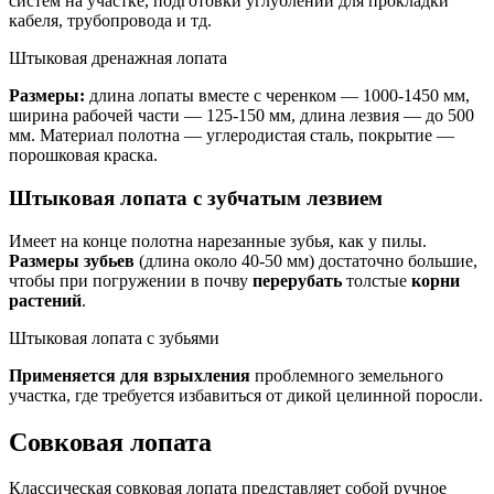
систем на участке, подготовки углублений для прокладки
кабеля, трубопровода и тд.
Штыковая дренажная лопата
Размеры:
длина лопаты вместе с черенком — 1000-1450 мм,
ширина рабочей части — 125-150 мм, длина лезвия — до 500
мм. Материал полотна — углеродистая сталь, покрытие —
порошковая краска.
Штыковая лопата с зубчатым лезвием
Имеет на конце полотна нарезанные зубья, как у пилы.
Размеры зубьев
(длина около 40-50 мм) достаточно большие,
чтобы при погружении в почву
перерубать
толстые
корни
растений
.
Штыковая лопата с зубьями
Применяется для взрыхления
проблемного земельного
участка, где требуется избавиться от дикой целинной поросли.
Совковая лопата
Классическая совковая лопата представляет собой ручное