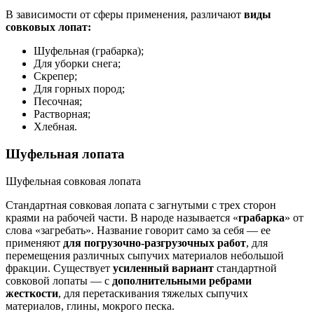
В зависимости от сферы применения, различают
виды
совковых лопат:
Шуфельная (грабарка);
Для уборки снега;
Скрепер;
Для горных пород;
Песочная;
Растворная;
Хлебная.
Шуфельная лопата
Шуфельная совковая лопата
Стандартная совковая лопата с загнутыми с трех сторон
краями на рабочей части. В народе называется «
грабарка
» от
слова «загребать». Название говорит само за себя — ее
применяют
для погрузочно-разгрузочных работ
, для
перемещения различных сыпучих материалов небольшой
фракции. Существует
усиленный вариант
стандартной
совковой лопаты — с
дополнительными ребрами
жесткости
, для перетаскивания тяжелых сыпучих
материалов, глины, мокрого песка.