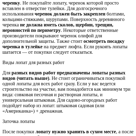
черенку
. Не покупайте лопату, черенок которой просто
вставлен в отверстие тулейки. Для долгосрочного
использования
черенок должен быть закреплен
болтами,
кольцами-стяжками, шурупами. Поверхность деревянного
черенка
не должна иметь сколов, щербин, трещин,
неровностей по периметру
. Некоторые ответственные
производители покрывают черенок олифой для
дополнительной защиты. Также стоит
осмотреть посадку
черенка в тулейке
на предмет люфта. Если рукоять лопаты
шатается — от покупки следует отказаться.
Виды лопат для разных работ
Для
разных видов работ предназначены лопаты разных
видов (читать выше)
. Не стоит ограничиваться покупкой
одной лопаты для всех работ сразу. Если у вас ведется
строительство на участке, вам понадобится как минимум три
вида: совковая песочная и растворная лопаты, и
универсальная штыковая. Для садово-огородных работ
подойдет набор из лопат: штыковая садовая (или
«Американка») + дренажная.
Заточка лопаты
После покупки
лопату нужно хранить в сухом месте
, а после