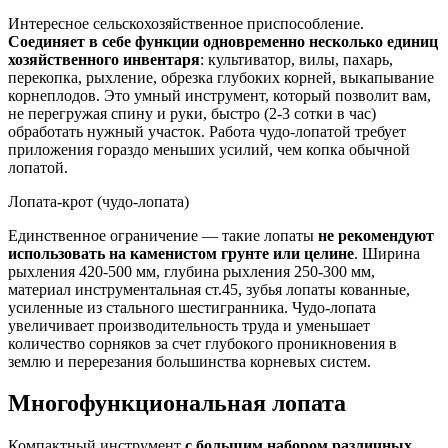
Интересное сельскохозяйственное приспособление.
Соединяет в себе функции одновременно несколько единиц
хозяйственного инвентаря
: культиватор, вилы, пахарь,
перекопка, рыхление, обрезка глубоких корней, выкапывание
корнеплодов. Это умный инструмент, который позволит вам,
не перегружая спину и руки, быстро (2-3 сотки в час)
обработать нужный участок. Работа чудо-лопатой требует
приложения гораздо меньших усилий, чем копка обычной
лопатой.
Лопата-крот (чудо-лопата)
Единственное ограничение — такие лопаты
не рекомендуют
использовать на каменистом грунте или целине
. Ширина
рыхления 420-500 мм, глубина рыхления 250-300 мм,
материал инструментальная ст.45, зубья лопаты кованные,
усиленные из стального шестигранника. Чудо-лопата
увеличивает производительность труда и уменьшает
количество сорняков за счет глубокого проникновения в
землю и перерезания большинства корневых систем.
Многофункциональная лопата
Компактный инструмент
с большим набором различных