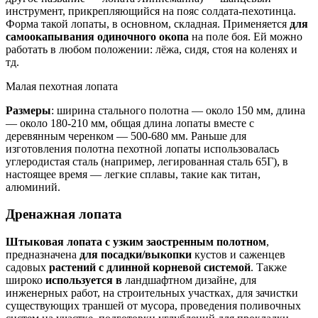
инструмент, прикрепляющийся на пояс солдата-пехотинца.
Форма такой лопаты, в основном, складная. Применяется
для
самоокапывания одиночного окопа
на поле боя. Ей можно
работать в любом положении: лёжа, сидя, стоя на коленях и
тд.
Малая пехотная лопата
Размеры
: ширина стального полотна — около 150 мм, длина
— около 180-210 мм, общая длина лопаты вместе с
деревянным черенком — 500-680 мм. Раньше для
изготовления полотна пехотной лопаты использовалась
углеродистая сталь (например, легированная сталь 65Г), в
настоящее время — легкие сплавы, такие как титан,
алюминий.
Дренажная лопата
Штыковая лопата с узким заостренным полотном
,
предназначена
для посадки/выкопки
кустов и саженцев
садовых
растений с длинной корневой системой
. Также
широко
используется в
ландшафтном дизайне, для
инженерных работ, на строительных участках, для зачистки
существующих траншей от мусора, проведения поливочных