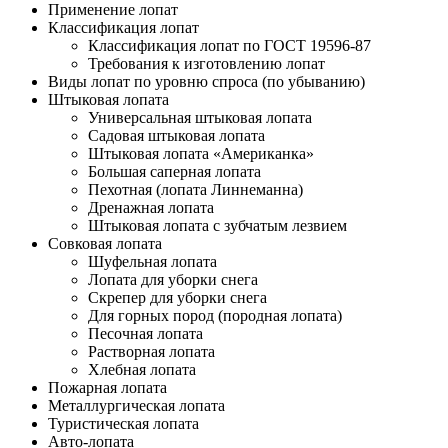
Применение лопат
Классификация лопат
Классификация лопат по ГОСТ 19596-87
Требования к изготовлению лопат
Виды лопат по уровню спроса (по убыванию)
Штыковая лопата
Универсальная штыковая лопата
Садовая штыковая лопата
Штыковая лопата «Американка»
Большая саперная лопата
Пехотная (лопата Линнеманна)
Дренажная лопата
Штыковая лопата с зубчатым лезвием
Совковая лопата
Шуфельная лопата
Лопата для уборки снега
Скрепер для уборки снега
Для горных пород (породная лопата)
Песочная лопата
Растворная лопата
Хлебная лопата
Пожарная лопата
Металлургическая лопата
Туристическая лопата
Авто-лопата