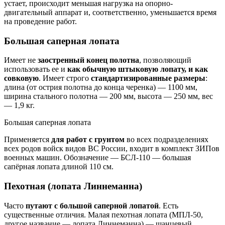
устает, происходит меньшая нагрузка на опорно-
двигательный аппарат и, соответственно, уменьшается время
на проведение работ.
Большая саперная лопата
Имеет не
заостренный конец полотна
, позволяющий
использовать ее и
как обычную штыковую лопату, и как
совковую
. Имеет строго
стандартизированные размеры
:
длина (от острия полотна до конца черенка) — 1100 мм,
ширина стального полотна — 200 мм, высота — 250 мм, вес
— 1,9 кг.
Большая саперная лопата
Применяется
для работ с грунтом
во всех подразделениях
всех родов войск видов ВС России, входит в комплект ЗИПов
военных машин. Обозначение — БСЛ-110 — большая
сапёрная лопата длиной 110 см.
Пехотная (лопата Линнеманна)
Часто
путают с большой саперной лопатой
. Есть
существенные отличия. Малая пехотная лопата (МПЛ-50,
другое название — лопата Линнеманна) — шанцевый