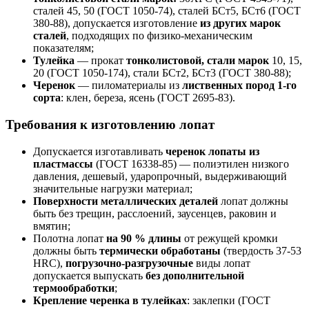
сталей 45, 50 (ГОСТ 1050-74), сталей БСт5, БСт6 (ГОСТ
380-88), допускается изготовление
из других марок
сталей
, подходящих по физико-механическим
показателям;
Тулейка
— прокат
тонколистовой, стали марок
10, 15,
20 (ГОСТ 1050-174), стали БСт2, БСт3 (ГОСТ 380-88);
Черенок
— пиломатериалы из
лиственных пород 1-го
сорта
: клен, береза, ясень (ГОСТ 2695-83).
Требования к изготовлению лопат
Допускается изготавливать
черенок лопаты из
пластмассы
(ГОСТ 16338-85) — полиэтилен низкого
давления, дешевый, ударопрочный, выдерживающий
значительные нагрузки материал;
Поверхности металлических деталей
лопат должны
быть без трещин, расслоений, заусенцев, раковин и
вмятин;
Полотна лопат
на 90 % длины
от режущей кромки
должны быть
термически обработаны
(твердость 37-53
HRC),
погрузочно-разгрузочные
виды лопат
допускается выпускать
без дополнительной
термообработки
;
Крепление черенка в тулейках
: заклепки (ГОСТ