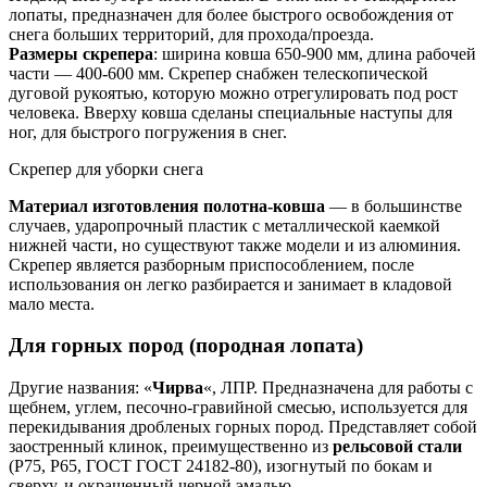
лопаты, предназначен для более быстрого освобождения от
снега больших территорий, для прохода/проезда.
Размеры скрепера
: ширина ковша 650-900 мм, длина рабочей
части — 400-600 мм. Скрепер снабжен телескопической
дуговой рукоятью, которую можно отрегулировать под рост
человека. Вверху ковша сделаны специальные наступы для
ног, для быстрого погружения в снег.
Скрепер для уборки снега
Материал изготовления полотна-ковша
— в большинстве
случаев, ударопрочный пластик с металлической каемкой
нижней части, но существуют также модели и из алюминия.
Скрепер является разборным приспособлением, после
использования он легко разбирается и занимает в кладовой
мало места.
Для горных пород (породная лопата)
Другие названия: «
Чирва
«, ЛПР. Предназначена для работы с
щебнем, углем, песочно-гравийной смесью, используется для
перекидывания дробленых горных пород. Представляет собой
заостренный клинок, преимущественно из
рельсовой стали
(Р75, Р65, ГОСТ ГОСТ 24182-80), изогнутый по бокам и
сверху, и окрашенный черной эмалью.