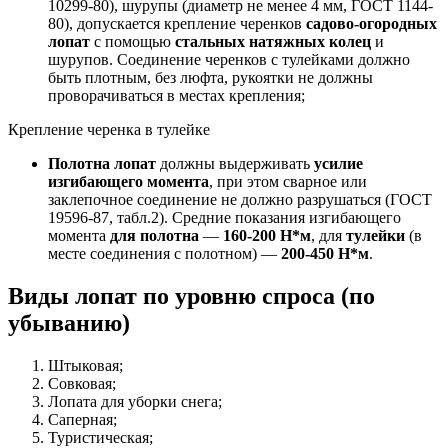
10299-80), шурупы (диаметр не менее 4 мм, ГОСТ 1144-
80), допускается крепление черенков
садово-огородных
лопат
с помощью
стальных натяжных колец
и
шурупов. Соединение черенков с тулейками должно
быть плотным, без люфта, рукоятки не должны
проворачиваться в местах крепления;
Крепление черенка в тулейке
Полотна лопат
должны выдерживать
усилие
изгибающего момента
, при этом сварное или
заклепочное соединение не должно разрушаться (ГОСТ
19596-87, табл.2). Средние показания изгибающего
момента
для полотна
—
160-200 Н*м
, для
тулейки
(в
месте соединения с полотном) —
200-450 Н*м
.
Виды лопат по уровню спроса (по
убыванию)
Штыковая;
Совковая;
Лопата для уборки снега;
Саперная;
Туристическая;