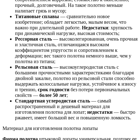
прочный, долговечный. На такое полотно меньше
налипает грязь и мусор;
Титановые сплавы
— сравнительно новое
изобретение; обладает легкостью, малым весом, что
важно при длительной работе.
Недостатки
: хрупкость
при динамической нагрузке, высокая стоимость;
Рессорная сталь
— высоколегированная, очень прочная
и эластичная сталь, отличающаяся высоким
коэффициентом упругости и сопротивлением к
деформации; вес такого полотна немного выше, чем у
полотна из титана;
Рельсовая сталь
— высокоуглеродистая сталь с
большими прочностными характеристиками благодаря
двойной закалке, полотно из рельсовой стали способно
выдержать колоссальные нагрузки, устойчивое к износу
и трению,
срок годности
без потери первоначальных
свойств —
более 50 лет
;
Стандартная углеродистая сталь
— самый
распространенный и дешевый материал для
изготовления полотна для лопат;
недостатки
— быстро
ржавеет, имеет большой вес и повышенную ломкость.
Материал для изготовления полотна лопаты
Форма полотна
штыковой лопаты универсальная, поэтому ее