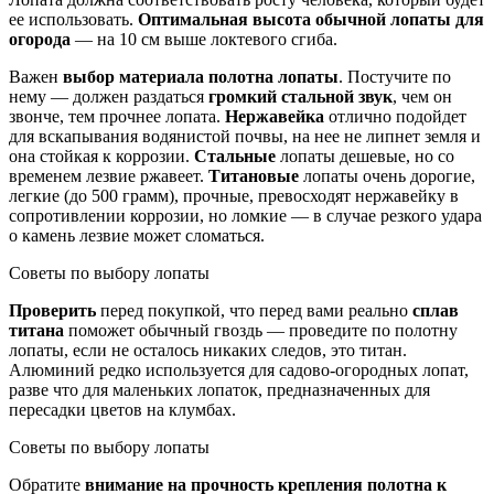
ее использовать.
Оптимальная высота обычной лопаты для
огорода
— на 10 см выше локтевого сгиба.
Важен
выбор материала полотна лопаты
. Постучите по
нему — должен раздаться
громкий стальной звук
, чем он
звонче, тем прочнее лопата.
Нержавейка
отлично подойдет
для вскапывания водянистой почвы, на нее не липнет земля и
она стойкая к коррозии.
Стальные
лопаты дешевые, но со
временем лезвие ржавеет.
Титановые
лопаты очень дорогие,
легкие (до 500 грамм), прочные, превосходят нержавейку в
сопротивлении коррозии, но ломкие — в случае резкого удара
о камень лезвие может сломаться.
Советы по выбору лопаты
Проверить
перед покупкой, что перед вами реально
сплав
титана
поможет обычный гвоздь — проведите по полотну
лопаты, если не осталось никаких следов, это титан.
Алюминий редко используется для садово-огородных лопат,
разве что для маленьких лопаток, предназначенных для
пересадки цветов на клумбах.
Советы по выбору лопаты
Обратите
внимание на прочность крепления полотна к