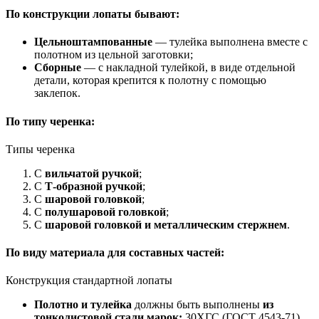
По конструкции лопаты бывают:
Цельноштампованные
— тулейка выполнена вместе с
полотном из цельной заготовки;
Сборные
— с накладной тулейкой, в виде отдельной
детали, которая крепится к полотну с помощью
заклепок.
По типу черенка:
Типы черенка
С
вильчатой ручкой
;
С
Т-образной ручкой
;
С
шаровой головкой
;
С
полушаровой головкой
;
С
шаровой головкой и металлическим стержнем
.
По виду материала для составных частей
:
Конструкция стандартной лопаты
Полотно и тулейка
должны быть выполнены
из
тонколистовой стали марок:
30ХГС (ГОСТ 4543-71),