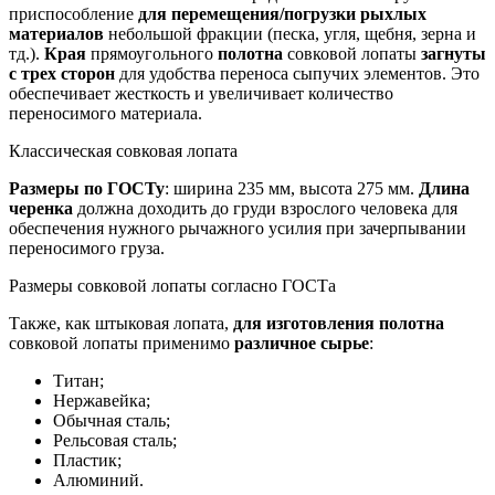
приспособление
для перемещения/погрузки рыхлых
материалов
небольшой фракции (песка, угля, щебня, зерна и
тд.).
Края
прямоугольного
полотна
совковой лопаты
загнуты
с трех сторон
для удобства переноса сыпучих элементов. Это
обеспечивает жесткость и увеличивает количество
переносимого материала.
Классическая совковая лопата
Размеры по ГОСТу
: ширина 235 мм, высота 275 мм.
Длина
черенка
должна доходить до груди взрослого человека для
обеспечения нужного рычажного усилия при зачерпывании
переносимого груза.
Размеры совковой лопаты согласно ГОСТа
Также, как штыковая лопата,
для изготовления полотна
совковой лопаты применимо
различное сырье
:
Титан;
Нержавейка;
Обычная сталь;
Рельсовая сталь;
Пластик;
Алюминий.