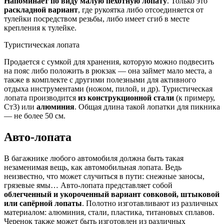
Напоминает по виду малую пехотную лопату
. Только это
раскладной вариант
, где рукоятка либо отсоединяется от
тулейки посредством резьбы, либо имеет сгиб в месте
крепления к тулейке.
Туристическая лопата
Продается с сумкой для хранения, которую можно подвесить
на пояс либо положить в рюкзак — она займет мало места, а
также в комплекте с другими полезными для активного
отдыха инструментами (ножом, пилой, и др). Туристическая
лопата производится
из конструкционной стали
(к примеру,
Ст3) или
алюминия
. Общая длина такой лопатки для пикника
— не более 50 см.
Авто-лопата
В багажнике любого автомобиля должна быть такая
незаменимая вещь, как автомобильная лопата. Ведь
неизвестно, что может случиться в пути: снежные заносы,
грязевые ямы… Авто-лопата представляет собой
облегченный и укороченный вариант совковой, штыковой
или сапёрной лопаты
. Полотно изготавливают из различных
материалом: алюминия, стали, пластика, титановых сплавов.
Черенок также может быть изготовлен из различных