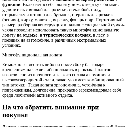
функций
. Включает в себя: лопату, нож, отвертку с битами,
удлинитель с вилкой для розетки, стеклобой, пилу,
открывалку и штопор для бутылок, стержень для розжига
(огниво), кирку, молоток, веревку, фонарь и др. Портативный
размер, разборная конструкция и наличие специальной сумки-
чехла позволит использовать такую многофункциональную
лопату
на отдыхе, в туристических походах
, в лесу, в
поездках на автомобиле, в различных экстремальных
условиях.
Многофункциональная лопата
Ее можно разместить либо на поясе сбоку благодаря
креплениям на чехле либо положить в рюкзак. Полотно
изготовлено из прочного и легкого сплава алюминия и
высокоуглеродистой стали, зачастую имеет комбинированный
тип заточки. Такая лопата эргономична, устойчива к
повреждениям, долговечна, прекрасно зарекомендовала себя
среди любителей активного отдыха.
На что обратить внимание при
покупке
Лопата должна соответствовать росту человека, который будет