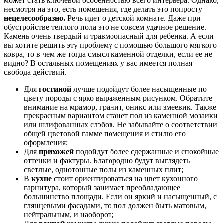
может стать ключевой особенностью всего интерьера. Однако,
несмотря на это, есть помещения, где делать это попросту
нецелесообразно.
Речь идет о детской комнате. Даже при
обустройстве теплого пола это не совсем удачное решение.
Камень очень твердый и травмоопасный для ребенка. А если
вы хотите решить эту проблему с помощью большого мягкого
ковра, то в чем же тогда смысл каменной отделки, если ее не
видно? В остальных помещениях у вас имеется полная
свобода действий.
Для
гостиной
лучше подойдут более насыщенные по
цвету породы с ярко выраженным рисунком. Обратите
внимание на мрамор, гранит, оникс или змеевик. Также
прекрасным вариантом станет пол из каменной мозаики
или шлифованных слэбов. Не забывайте о соответствии
общей цветовой гамме помещения и стилю его
оформления;
Для
прихожей
подойдут более сдержанные и спокойные
оттенки и фактуры. Благородно будут выглядеть
светлые, однотонные полы из каменных плит;
В
кухне
стоит ориентироваться на цвет кухонного
гарнитура, который занимает преобладающее
большинство площади. Если он яркий и насыщенный, с
глянцевыми фасадами, то пол должен быть матовым,
нейтральным, и наоборот;