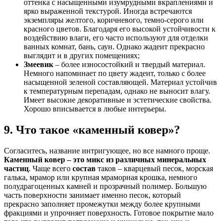
оттенка с насыщенными изумрудными вкраплениями и
ярко выраженной текстурой. Иногда встречаются
экземпляры желтого, коричневого, темно-серого или
красного цветов. Благодаря его высокой устойчивости к
воздействию влаги, его часто используют для отделки
ванных комнат, бань, саун. Однако жадеит прекрасно
выглядит и в других помещениях;
Змеевик
– более износостойкий и твердый материал.
Немного напоминает по цвету жадеит, только с более
насыщенной зеленой составляющей. Материал устойчив
к температурным перепадам, однако не выносит влагу.
Имеет высокие декоративные и эстетические свойства.
Хорошо вписывается в любые интерьеры.
9. Что такое «каменный ковер»?
Согласитесь, название интригующее, но все намного проще.
Каменный ковер – это микс из различных минеральных
частиц
. Чаще всего
состав
таков – кварцевый песок, морская
галька, мрамор или крупная мраморная крошка, немного
полудрагоценных камней и прозрачный полимер. Большую
часть поверхности занимает именно песок, который
прекрасно заполняет промежутки между более крупными
фракциями и упрочняет поверхность. Готовое покрытие мало