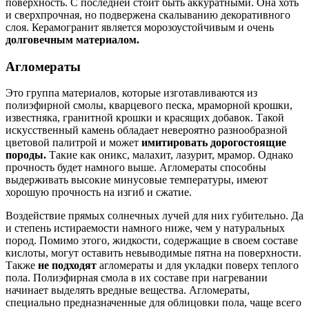
поверхность. С последней стоит быть аккуратными. Она хоть
и сверхпрочная, но подвержена скалыванию декоративного
слоя. Керамогранит является морозоустойчивым и очень
долговечным материалом.
Агломераты
Это группа материалов, которые изготавливаются из
полиэфирной смолы, кварцевого песка, мраморной крошки,
известняка, гранитной крошки и красящих добавок. Такой
искусственный камень обладает невероятно разнообразной
цветовой палитрой и может
имитировать дорогостоящие
породы.
Такие как оникс, малахит, лазурит, мрамор. Однако
прочность будет намного выше. Агломераты способны
выдерживать высокие минусовые температуры, имеют
хорошую прочность на изгиб и сжатие.
Воздействие прямых солнечных лучей для них губительно. Да
и степень истираемости намного ниже, чем у натуральных
пород. Помимо этого, жидкости, содержащие в своем составе
кислоты, могут оставить невыводимые пятна на поверхности.
Также
не подходят
агломераты и для укладки поверх теплого
пола. Полиэфирная смола в их составе при нагревании
начинает выделять вредные вещества. Агломераты,
специально предназначенные для облицовки пола, чаще всего