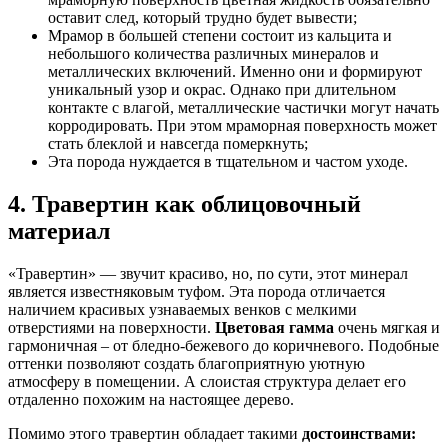
оставит след, который трудно будет вывести;
Мрамор в большей степени состоит из кальцита и
небольшого количества различных минералов и
металлических включений. Именно они и формируют
уникальный узор и окрас. Однако при длительном
контакте с влагой, металлические частички могут начать
корродировать. При этом мраморная поверхность может
стать блеклой и навсегда померкнуть;
Эта порода нуждается в тщательном и частом уходе.
4. Травертин как облицовочный
материал
«Травертин» — звучит красиво, но, по сути, этот минерал
является известняковым туфом. Эта порода отличается
наличием красивых узнаваемых венков с мелкими
отверстиями на поверхности.
Цветовая гамма
очень мягкая и
гармоничная – от бледно-бежевого до коричневого. Подобные
оттенки позволяют создать благоприятную уютную
атмосферу в помещении. А слоистая структура делает его
отдаленно похожим на настоящее дерево.
Помимо этого травертин обладает такими
достоинствами: