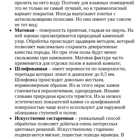
пролить на него воду. Поэтому для влажных помещений
это не только не самый лучший, но и травмоопасный
вариант покрытия. Иногда выпускают плитки с
антискользящими полосами. Но они имеют уже совсем
не тот вид;
Матовая
– поверхность приятная, гладкая на ощупь. На
ней хорошо просматривается природный каменный
узор. Обработка происходит щадящим методом, который
позволяет максимально сохранить декоративные
качества породы. Но при этом полы будут менее
скользкими при намокании. Матовая фактура часто
применяется для отделки полов в ванной комнате;
Шлифованная
– имеет неровности по поверхности,
перепады которых лежат в диапазоне до 0,5 мм.
Шлифовка происходит довольно жестким,
неравномерным образом. Из-за этого окрас камня
становиться неразличимым, однородным. Иными
словами природная красота теряется. Из-за низких
эстетических показателей камни со шлифованной
поверхностью чаще всего используют для наружной
облицовки ступеней и полов;
Искусственно состаренная
– уникальный способ
обработки позволяет добиться очень интересных
цветовых решений. Искусственному старению
подвергаются мягкие, пористые породы мрамора. В