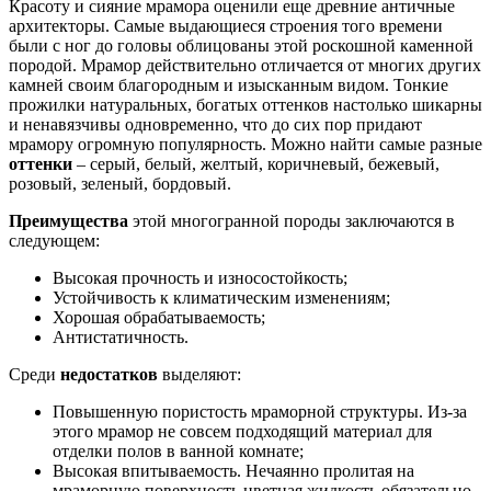
Красоту и сияние мрамора оценили еще древние античные
архитекторы. Самые выдающиеся строения того времени
были с ног до головы облицованы этой роскошной каменной
породой. Мрамор действительно отличается от многих других
камней своим благородным и изысканным видом. Тонкие
прожилки натуральных, богатых оттенков настолько шикарны
и ненавязчивы одновременно, что до сих пор придают
мрамору огромную популярность. Можно найти самые разные
оттенки
– серый, белый, желтый, коричневый, бежевый,
розовый, зеленый, бордовый.
Преимущества
этой многогранной породы заключаются в
следующем:
Высокая прочность и износостойкость;
Устойчивость к климатическим изменениям;
Хорошая обрабатываемость;
Антистатичность.
Среди
недостатков
выделяют:
Повышенную пористость мраморной структуры. Из-за
этого мрамор не совсем подходящий материал для
отделки полов в ванной комнате;
Высокая впитываемость. Нечаянно пролитая на
мраморную поверхность цветная жидкость обязательно