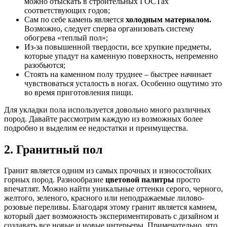
можно отыскать в строительных ГОСТах
соответствующих годов;
Сам по себе камень является
холодным материалом.
Возможно, следует сперва организовать систему
обогрева «теплый пол»;
Из-за повышенной твердости, все хрупкие предметы,
которые упадут на каменную поверхность, непременно
разобьются;
Стоять на каменном полу труднее – быстрее начинает
чувствоваться усталость в ногах. Особенно ощутимо это
во время приготовления пищи.
Для укладки пола используется довольно много различных
пород. Давайте рассмотрим каждую из возможных более
подробно и выделим ее недостатки и преимущества.
2. Гранитный пол
Гранит является одним из самых прочных и износостойких
горных пород. Разнообразие
цветовой палитры
просто
впечатлят. Можно найти уникальные оттенки серого, черного,
желтого, зеленого, красного или неподражаемые лилово-
розовые переливы. Благодаря этому гранит является камнем,
который дает возможность экспериментировать с дизайном и
создавать все новые и новые интерьеры. Примечательно, что