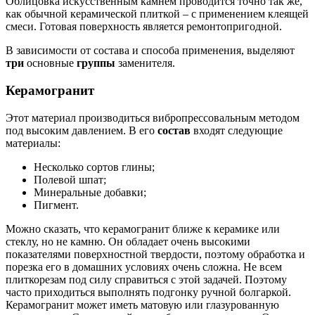
Облицовка искусственным камнем проводится точно так же,
как обычной керамической плиткой – с применением клеящей
смеси. Готовая поверхность является ремонтопригодной.
В зависимости от состава и способа применения, выделяют
три
основные
группы
заменителя.
Керамогранит
Этот материал производиться вибропрессовальным методом
под высоким давлением. В его
состав
входят следующие
материалы:
Несколько сортов глины;
Полевой шпат;
Минеральные добавки;
Пигмент.
Можно сказать, что керамогранит ближе к керамике или
стеклу, но не камню. Он обладает очень высокими
показателями поверхностной твердости, поэтому обработка и
порезка его в домашних условиях очень сложна. Не всем
плиткорезам под силу справиться с этой задачей. Поэтому
часто приходиться выполнять подгонку ручной болгаркой.
Керамогранит может иметь матовую или глазурованную