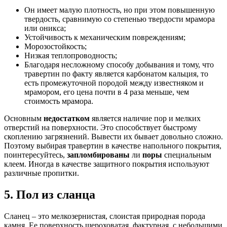
Он имеет малую плотность, но при этом повышенную
твердость, сравнимую со степенью твердости мрамора
или оникса;
Устойчивость к механическим повреждениям;
Морозостойкость;
Низкая теплопроводность;
Благодаря несложному способу добывания и тому, что
травертин по факту является карбонатом кальция, то
есть промежуточной породой между известняком и
мрамором, его цена почти в 4 раза меньше, чем
стоимость мрамора.
Основным
недостатком
является наличие пор и мелких
отверстий на поверхности. Это способствует быстрому
скоплению загрязнений. Вывести их бывает довольно сложно.
Поэтому выбирая травертин в качестве напольного покрытия,
поинтересуйтесь,
запломбированы
ли
поры
специальным
клеем. Иногда в качестве защитного покрытия используют
различные пропитки.
5. Пол из сланца
Сланец – это мелкозернистая, слоистая природная порода
камня. Ее поверхность шероховатая, фактурная, с небольшими