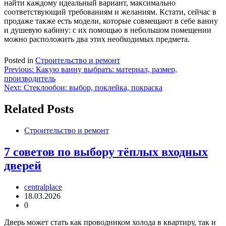
найти каждому идеальный вариант, максимально
соответствующий требованиям и желаниям. Кстати, сейчас в
продаже также есть модели, которые совмещают в себе ванну
и душевую кабину: с их помощью в небольшом помещении
можно расположить два этих необходимых предмета.
Posted in
Строительство и ремонт
Навигация
Previous:
Какую ванну выбрать: материал, размер,
производитель
по
Next:
Стеклообои: выбор, поклейка, покраска
записям
Related Posts
Строительство и ремонт
7 советов по выбору тёплых входных
дверей
centralplace
18.03.2026
0
Дверь может стать как проводником холода в квартиру, так и