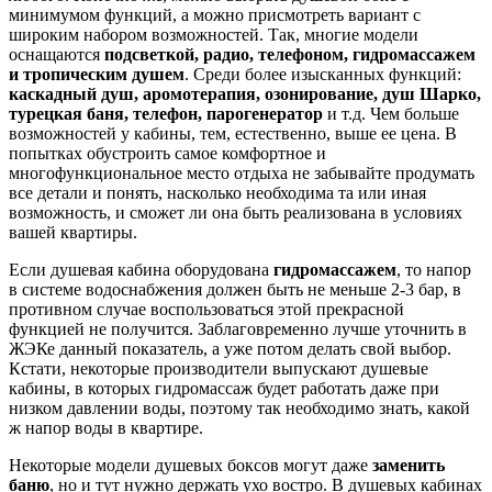
минимумом функций, а можно присмотреть вариант с
широким набором возможностей. Так, многие модели
оснащаются
подсветкой, радио, телефоном, гидромассажем
и тропическим душем
. Среди более изысканных функций:
каскадный душ, аромотерапия, озонирование, душ Шарко,
турецкая баня, телефон, парогенератор
и т.д. Чем больше
возможностей у кабины, тем, естественно, выше ее цена. В
попытках обустроить самое комфортное и
многофункциональное место отдыха не забывайте продумать
все детали и понять, насколько необходима та или иная
возможность, и сможет ли она быть реализована в условиях
вашей квартиры.
Если душевая кабина оборудована
гидромассажем
, то напор
в системе водоснабжения должен быть не меньше 2-3 бар, в
противном случае воспользоваться этой прекрасной
функцией не получится. Заблаговременно лучше уточнить в
ЖЭКе данный показатель, а уже потом делать свой выбор.
Кстати, некоторые производители выпускают душевые
кабины, в которых гидромассаж будет работать даже при
низком давлении воды, поэтому так необходимо знать, какой
ж напор воды в квартире.
Некоторые модели душевых боксов могут даже
заменить
баню
, но и тут нужно держать ухо востро. В душевых кабинах