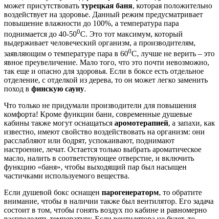
может присутствовать
турецкая баня
, которая положительно
воздействует на здоровье. Данный режим предусматривает
повышение влажности до 100%, а температура пара
0
поднимается до 40-50
С. Это тот максимум, который
выдерживает человеческий организм, а производителям,
0
заявляющим о температуре пара в 60
С, лучше не верить – это
явное преувеличение. Мало того, что это почти невозможно,
так еще и опасно для здоровья. Если в боксе есть отдельное
отделение, с отделкой из дерева, то он может легко заменить
поход в
финскую сауну
.
Что только не придумали производители для повышения
комфорта! Кроме функции бани, современные душевые
кабины также могут оснащаться
аромотерапией
, а запахи, как
известно, имеют свойство воздействовать на организм: они
расслабляют или бодрят, успокаивают, поднимают
настроение, лечат. Остается только выбрать ароматическое
масло, налить в соответствующее отверстие, и включить
функцию «баня», чтобы выходящий пар был насыщен
частичками используемого вещества.
Если душевой бокс оснащен
парогенераторм
, то обратите
внимание, чтобы в наличии также был вентилятор. Его задача
состоит в том, чтобы гонять воздух по кабине и равномерно
распределять температуру. Если вентилятора не будет, то