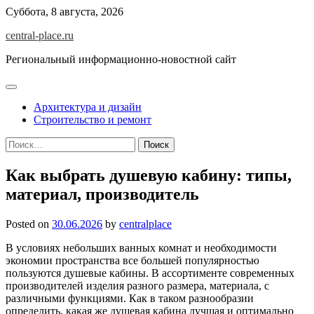
Skip
Суббота, 8 августа, 2026
to
central-place.ru
content
Региональный информационно-новостной сайт
Архитектура и дизайн
Строительство и ремонт
Найти:
Как выбрать душевую кабину: типы,
материал, производитель
Posted on
30.06.2026
by
centralplace
В условиях небольших ванных комнат и необходимости
экономии пространства все большей популярностью
пользуются душевые кабины. В ассортименте современных
производителей изделия разного размера, материала, с
различными функциями. Как в таком разнообразии
определить, какая же душевая кабина лучшая и оптимально