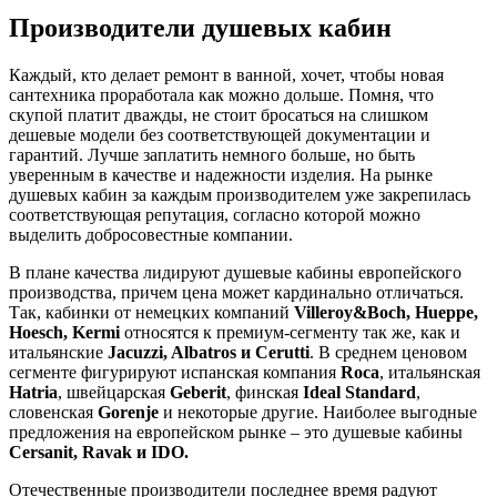
Производители душевых кабин
Каждый, кто делает ремонт в ванной, хочет, чтобы новая
сантехника проработала как можно дольше. Помня, что
скупой платит дважды, не стоит бросаться на слишком
дешевые модели без соответствующей документации и
гарантий. Лучше заплатить немного больше, но быть
уверенным в качестве и надежности изделия. На рынке
душевых кабин за каждым производителем уже закрепилась
соответствующая репутация, согласно которой можно
выделить добросовестные компании.
В плане качества лидируют душевые кабины европейского
производства, причем цена может кардинально отличаться.
Так, кабинки от немецких компаний
Villeroy&Boch,
Hueppe,
Hoesch, Kermi
относятся к премиум-сегменту так же, как и
итальянские
Jacuzzi, Albatros и Cerutti
. В среднем ценовом
сегменте фигурируют испанская компания
Roca
, итальянская
Hatria
, швейцарская
Geberit
, финская
Ideal Standard
,
словенская
Gorenje
и некоторые другие. Наиболее выгодные
предложения на европейском рынке – это душевые кабины
Cersanit, Ravak и IDO.
Отечественные производители последнее время радуют