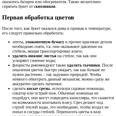
оказалось батареи или обогревателя. Также желательно
спрятать букет от
сквозняков
.
Первая обработка цветов
После того, как букет оказался дома и привык к температуре,
его следует правильно обработать:
ленты,
упаковочную бумагу
и прочие красивые детали
необходимо снять, т.к. они оказывают давление на
стебель, мешая транспортировке влаги;
удалить нижние листья
на стебле, так как они
ускоряют гниение воды;
флористы рекомендуют также
удалять тычинки
. После
опыления цветок быстро увядает, так как больше не
нужен растению – так задумано природой. Чтобы
немного обхитрить данный механизм, можно сразу же
аккуратно срезать тычинки;
сделать
косые срезы
, используя садовые ножницы,
секатор или острый нож. Обычные ножницы не
подойдут, они могут повредить капилляры, что скажется
на возможности впитывать влагу. Срез делают под
струей теплой воды, это необходимо, чтобы воздух не
попал в сосуды стеблей. Переносить цветы в вазу