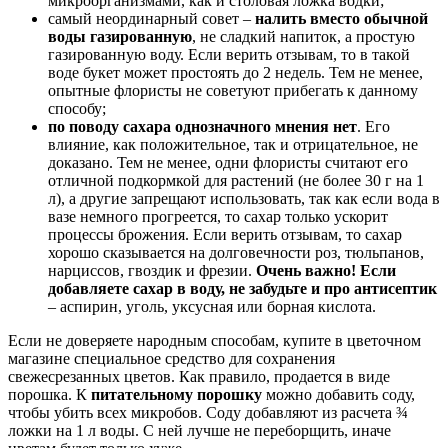
микроорганизмами, как и столовая ложка водки;
самый неординарный совет –
налить вместо обычной
воды газированную
, не сладкий напиток, а простую
газированную воду. Если верить отзывам, то в такой
воде букет может простоять до 2 недель. Тем не менее,
опытные флористы не советуют прибегать к данному
способу;
по поводу сахара однозначного мнения нет
. Его
влияние, как положительное, так и отрицательное, не
доказано. Тем не менее, одни флористы считают его
отличной подкормкой для растений (не более 30 г на 1
л), а другие запрещают использовать, так как если вода в
вазе немного прогреется, то сахар только ускорит
процессы брожения. Если верить отзывам, то сахар
хорошо сказывается на долговечности роз, тюльпанов,
нарциссов, гвоздик и фрезии.
Очень важно! Если
добавляете сахар в воду, не забудьте и про антисептик
– аспирин, уголь, уксусная или борная кислота.
Если не доверяете народным способам, купите в цветочном
магазине специальное средство для сохранения
свежесрезанных цветов. Как правило, продается в виде
порошка. К
питательному порошку
можно добавить соду,
чтобы убить всех микробов. Соду добавляют из расчета ¾
ложки на 1 л воды. С ней лучше не переборщить, иначе