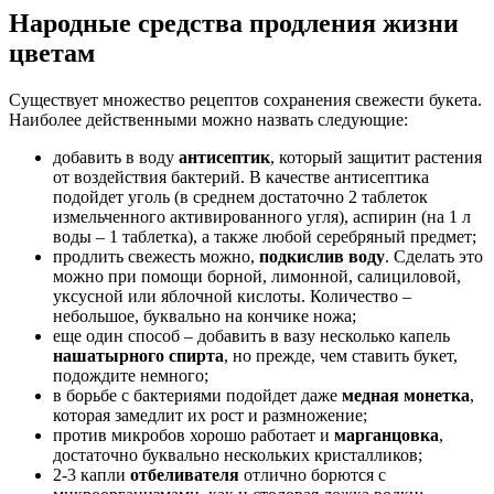
Народные средства продления жизни
цветам
Существует множество рецептов сохранения свежести букета.
Наиболее действенными можно назвать следующие:
добавить в воду
антисептик
, который защитит растения
от воздействия бактерий. В качестве антисептика
подойдет уголь (в среднем достаточно 2 таблеток
измельченного активированного угля), аспирин (на 1 л
воды – 1 таблетка), а также любой серебряный предмет;
продлить свежесть можно,
подкислив воду
. Сделать это
можно при помощи борной, лимонной, салициловой,
уксусной или яблочной кислоты. Количество –
небольшое, буквально на кончике ножа;
еще один способ – добавить в вазу несколько капель
нашатырного спирта
, но прежде, чем ставить букет,
подождите немного;
в борьбе с бактериями подойдет даже
медная монетка
,
которая замедлит их рост и размножение;
против микробов хорошо работает и
марганцовка
,
достаточно буквально нескольких кристалликов;
2-3 капли
отбеливателя
отлично борются с