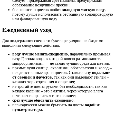
следует, придерживая срез пальцем, предупреждая
образование воздушной пробки;
большинство цветов любит
холодную мягкую воду
,
потому лучше использовать отстоянную водопроводную
или фильтрованную воду.
Ежедневный уход
Для поддержания свежести букета регулярно необходимо
выполнять следующие действия:
воду лучше менять
ежедневно
, параллельно промывая
вазу. Грязная вода, в которой вовсю размножаются
микроорганизмы, — не самая лучшая среда для цветов;
прямые лучи солнца, сквозняки, обогреватели и холод –
не единственные враги цветов. Ставьте вазу
подальше
от овощей и фруктов
, так как они выделают этилен –
катализатор созревания и старения;
не трогайте цветы руками без необходимости, так как
каждое касание – это вмятина, через которую влага
начинает исправиться интенсивнее;
срез лучше обновлять
ежедневно;
периодически можно брызгать на цветы
водой из
пульверизатора
.