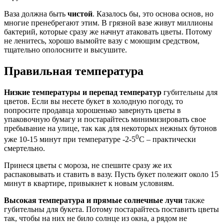
Ваза должна быть
чистой
. Казалось бы, это основа основ, но
многие пренебрегают этим. В грязной вазе живут миллионы
бактерий, которые сразу же начнут атаковать цветы. Потому
не ленитесь, хорошо вымойте вазу с моющим средством,
тщательно ополосните и высушите.
Правильная температура
Низкие температуры и перепад температур
губительны для
цветов. Если вы несете букет в холодную погоду, то
попросите продавца хорошенько завернуть цветы в
упаковочную бумагу и постарайтесь минимизировать свое
пребывание на улице, так как для некоторых нежных бутонов
0
уже 10-15 минут при температуре -2-5
С – практически
смертельно.
Принеся цветы с мороза, не спешите сразу же их
распаковывать и ставить в вазу. Пусть букет полежит около 15
минут в квартире, привыкнет к новым условиям.
Высокая температура и прямые солнечные лучи
также
губительны для букета. Потому постарайтесь поставить цветы
так, чтобы на них не било солнце из окна, а рядом не