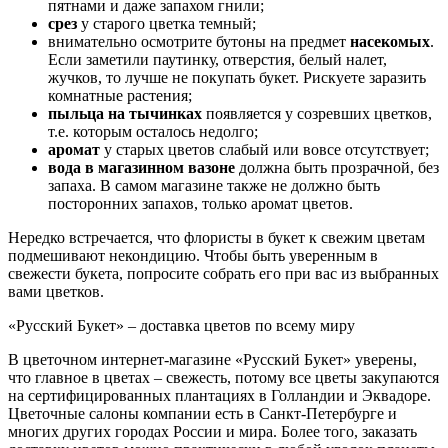
пятнами и даже запахом гнили;
срез
у старого цветка темный;
внимательно осмотрите бутоны на предмет
насекомых
.
Если заметили паутинку, отверстия, белый налет,
жучков, то лучше не покупать букет. Рискуете заразить
комнатные растения;
пыльца на тычинках
появляется у созревших цветков,
т.е. которым осталось недолго;
аромат
у старых цветов слабый или вовсе отсутствует;
вода в магазинном вазоне
должна быть прозрачной, без
запаха. В самом магазине также не должно быть
посторонних запахов, только аромат цветов.
Нередко встречается, что флористы в букет к свежим цветам
подмешивают некондицию. Чтобы быть уверенным в
свежести букета, попросите собрать его при вас из выбранных
вами цветков.
«Русский Букет» – доставка цветов по всему миру
В цветочном интернет-магазине «Русский Букет» уверены,
что главное в цветах – свежесть, потому все цветы закупаются
на сертифицированных плантациях в Голландии и Эквадоре.
Цветочные салоны компании есть в Санкт-Петербурге и
многих других городах России и мира. Более того, заказать