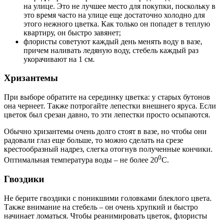
на улице. Это не лучшее место для покупки, поскольку в
это время часто на улице еще достаточно холодно для
этого нежного цветка. Как только он попадет в теплую
квартиру, он быстро завянет;
флористы советуют каждый день менять воду в вазе,
причем наливать ледяную воду, стебель каждый раз
укорачивают на 1 см.
Хризантемы
При выборе обратите на серединку цветка: у старых бутонов
она чернеет. Также потрогайте лепестки внешнего яруса. Если
цветок был срезан давно, то эти лепестки просто осыпаются.
Обычно хризантемы очень долго стоят в вазе, но чтобы они
радовали глаз еще больше, то можно сделать на срезе
крестообразный надрез, слегка отогнув полученные кончики.
0
Оптимальная температура воды – не более 20
С.
Гвоздики
Не берите гвоздики с поникшими головками блеклого цвета.
Также внимание на стебель – он очень хрупкий и быстро
начинает ломаться. Чтобы реанимировать цветок, флористы