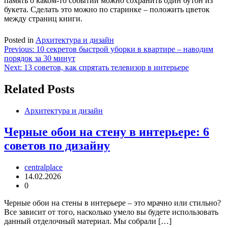
память о каком-то событии можно сохранить один бутон из
букета. Сделать это можно по старинке – положить цветок
между страниц книги.
Posted in
Архитектура и дизайн
Навигация
Previous:
10 секретов быстрой уборки в квартире – наводим
порядок за 30 минут
по
Next:
13 советов, как спрятать телевизор в интерьере
записям
Related Posts
Архитектура и дизайн
Черные обои на стену в интерьере: 6
советов по дизайну
centralplace
14.02.2026
0
Черные обои на стены в интерьере – это мрачно или стильно?
Все зависит от того, насколько умело вы будете использовать
данный отделочный материал. Мы собрали […]