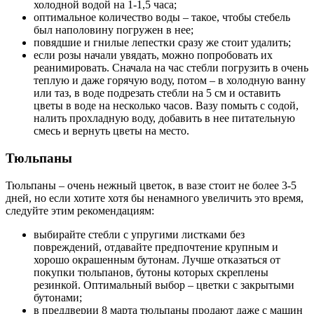
холодной водой на 1-1,5 часа;
оптимальное количество воды – такое, чтобы стебель
был наполовину погружен в нее;
повядшие и гнилые лепестки сразу же стоит удалить;
если розы начали увядать, можно попробовать их
реанимировать. Сначала на час стебли погрузить в очень
теплую и даже горячую воду, потом – в холодную ванну
или таз, в воде подрезать стебли на 5 см и оставить
цветы в воде на несколько часов. Вазу помыть с содой,
налить прохладную воду, добавить в нее питательную
смесь и вернуть цветы на место.
Тюльпаны
Тюльпаны – очень нежный цветок, в вазе стоит не более 3-5
дней, но если хотите хотя бы ненамного увеличить это время,
следуйте этим рекомендациям:
выбирайте стебли с упругими листками без
повреждений, отдавайте предпочтение крупным и
хорошо окрашенным бутонам. Лучше отказаться от
покупки тюльпанов, бутоны которых скреплены
резинкой. Оптимальный выбор – цветки с закрытыми
бутонами;
в преддверии 8 марта тюльпаны продают даже с машин