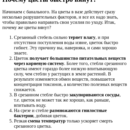
Начинаем с банального. На цветы в вазе действует сразу
несколько разрушительных факторов, и все их надо знать,
чтобы правильно направить свои усилия по уходу. Итак,
почему же цветы вянут?
Срезанный стебель сильно
теряет влагу
, и при
отсутствии поступления воды извне, цветок быстро
гибнет. Эту причину вы, наверняка, и сами хорошо
знаете.
Цветок
получает большинство питательных веществ
через корневую систему
. Более того, стебли срезанного
цветка имеют гораздо более низкую впитывающую
силу, чем стебли у растущих в земле растений. В
результате изменяется обмен веществ, повышается
концентрация токсинов, а количество полезных веществ
снижается.
В срезанном стебле быстро
закупориваются сосуды
,
т.е. цветок не может так же хорошо, как раньше,
впитывать воду.
На срезе и стебле
размножаются гнилостные
бактерии
, добивая цветок.
Резкая
смена температур
только ускоряет смерть
срезанного цветка.