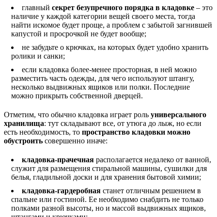
главный
секрет безупречного порядка в кладовке
– это
наличие у каждой категории вещей своего места, тогда
найти искомое будет проще, а проблем с забытой загнившей
капустой и просрочкой не будет вообще;
не забудьте о крючках, на которых будет удобно хранить
ролики и санки;
если кладовка более-менее просторная, в ней можно
разместить часть одежды, для чего используют штангу,
несколько выдвижных ящиков или полки. Последние
можно прикрыть собственной дверцей.
Отметим, что обычно кладовка играет роль
универсального
хранилища
: тут складывают все, от утюга до лыж, но если
есть необходимость, то
пространство кладовки можно
обустроить
совершенно иначе:
кладовка-прачечная
располагается недалеко от ванной,
служит для размещения стиральной машины, сушилки для
белья, гладильной доски и для хранения бытовой химии;
кладовка-гардеробная
станет отличным решением в
спальне или гостиной. Ее необходимо снабдить не только
полками разной высоты, но и массой выдвижных ящиков,
штангами и крючками;