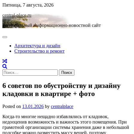
Skip
Пятница, 7 августа, 2026
to
central-place.ru
content
Региональный информационно-новостной сайт
Архитектура и дизайн
Строительство и ремонт
Найти:
6 советов по обустройству и дизайну
кладовки в квартире + фото
Posted on
13.01.2026
by
centralplace
Когда-то многие нещадно избавлялись от кладовок,
недооценив возможность и важность этого помещения. При
грамотной организации системы хранения даже в небольшой
подсобке можно разместить массу вещей, поэтому