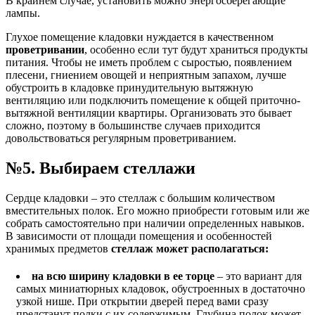
В крайнем случае, установить можно энергосберегающие
лампы.
Глухое помещение кладовки нуждается в качественном
проветривании
, особенно если тут будут храниться продукты
питания. Чтобы не иметь проблем с сыростью, появлением
плесени, гниением овощей и неприятным запахом, лучше
обустроить в кладовке принудительную вытяжную
вентиляцию или подключить помещение к общей приточно-
вытяжной вентиляции квартиры. Организовать это бывает
сложно, поэтому в большинстве случаев приходится
довольствоваться регулярным проветриванием.
№5. Выбираем стеллажи
Сердце кладовки – это стеллаж с большим количеством
вместительных полок. Его можно приобрести готовым или же
собрать самостоятельно при наличии определенных навыков.
В зависимости от площади помещения и особенностей
хранимых предметов
стеллаж может располагаться:
на всю ширину кладовки в ее торце
– это вариант для
самых миниатюрных кладовок, обустроенных в достаточно
узкой нише. При открытии дверей перед вами сразу
предстанут полки с их содержимым. Глубина полок может