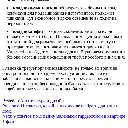
кладовка-мастерская
оборудуется рабочим столом,
крючками для подвешивания инструментов, полками и
ящиками. Тут экономное и яркое освещение выходит на
первый план;
кладовка-офис
– вариант, конечно, не для всех, но
также имеет место быть. Площадь помещения должна быть
достаточной для размещения небольшого стола и стула,
пространство под потолком используют для хранения.
Уместной тут будет магнитная доска. В рабочем помещении
без окон организация освещения требует особого внимания.
Кладовка требует организованности не только во время ее
обустройства, но и во время эксплуатации, так что не
забывайте класть все на свои места и время от времени
наводить порядок, беспощадно избавляясь от тех предметов и
вещей, которые уже явно не понадобятся.
Posted in
Архитектура и дизайн
Навигация
Previous:
11 советов, какой гамак лучше выбрать для дачи и
дома
по
Next:
9 советов по дизайну маленькой гардеробной в квартире
записям
+ фото