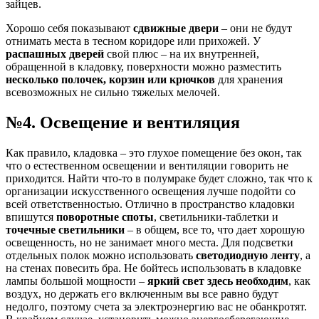
зайцев.
Хорошо себя показывают
сдвижные двери
– они не будут
отнимать места в тесном коридоре или прихожей. У
распашных дверей
свой плюс – на их внутренней,
обращенной в кладовку, поверхности можно разместить
несколько полочек, корзин или крючков
для хранения
всевозможных не сильно тяжелых мелочей.
№4. Освещение и вентиляция
Как правило, кладовка – это глухое помещение без окон, так
что о естественном освещении и вентиляции говорить не
приходится. Найти что-то в полумраке будет сложно, так что к
организации искусственного освещения лучше подойти со
всей ответственностью. Отлично в пространство кладовки
впишутся
поворотные споты
, светильники-таблетки и
точечные светильники
– в общем, все то, что дает хорошую
освещенность, но не занимает много места. Для подсветки
отдельных полок можно использовать
светодиодную ленту
, а
на стенах повесить бра. Не бойтесь использовать в кладовке
лампы большой мощности –
яркий свет здесь необходим
, как
воздух, но держать его включенным вы все равно будут
недолго, поэтому счета за электроэнергию вас не обанкротят.