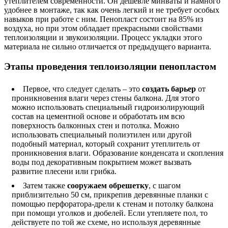
утеплителем современности. Он дешевле минваты и намного
удобнее в монтаже, так как очень легкий и не требует особых
навыков при работе с ним. Пенопласт состоит на 85% из
воздуха, но при этом обладает прекрасными свойствами
теплоизоляции и звукоизоляции. Процесс укладки этого
материала не сильно отличается от предыдущего варианта.
Этапы проведения теплоизоляции пенопластом
Первое, что следует сделать – это
создать барьер
от
проникновения влаги через стены балкона. Для этого
можно использовать специальный гидроизолирующий
состав на цементной основе и обработать им всю
поверхность балконных стен и потолка. Можно
использовать специальный полиэтилен или другой
подобный материал, который сохранит утеплитель от
проникновения влаги. Образование конденсата и скопления
воды под декоративным покрытием может вызвать
развитие плесени или грибка.
Затем также
сооружаем обрешетку
, с шагом
приблизительно 50 см, прикрепив деревянные планки с
помощью перфоратора-дрели к стенам и потолку балкона
при помощи уголков и дюбелей. Если утепляете пол, то
действуете по той же схеме, но используя деревянные