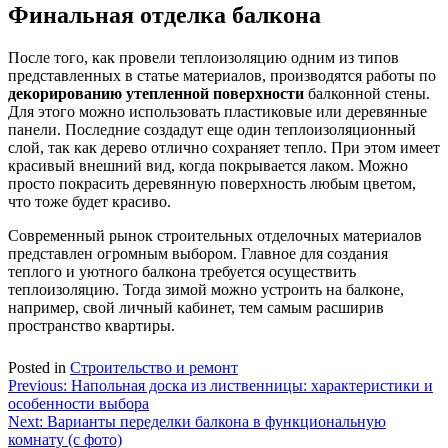
Финальная отделка балкона
После того, как провели теплоизоляцию одним из типов
представленных в статье материалов, производятся работы по
декорированию утепленной поверхности
балконной стены.
Для этого можно использовать пластиковые или деревянные
панели. Последние создадут еще один теплоизоляционный
слой, так как дерево отлично сохраняет тепло. При этом имеет
красивый внешний вид, когда покрывается лаком. Можно
просто покрасить деревянную поверхность любым цветом,
что тоже будет красиво.
Современный рынок строительных отделочных материалов
представлен огромным выбором. Главное для создания
теплого и уютного балкона требуется осуществить
теплоизоляцию. Тогда зимой можно устроить на балконе,
например, свой личный кабинет, тем самым расширив
пространство квартиры.
Posted in
Строительство и ремонт
Навигация
Previous:
Напольная доска из лиственницы: характеристики и
особенности выбора
по
Next:
Варианты переделки балкона в функциональную
записям
комнату (с фото)