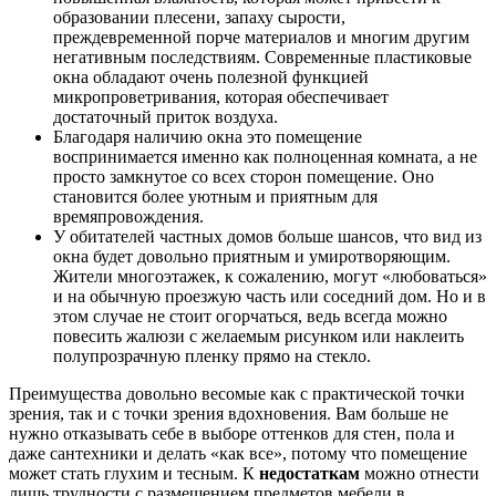
образовании плесени, запаху сырости,
преждевременной порче материалов и многим другим
негативным последствиям. Современные пластиковые
окна обладают очень полезной функцией
микропроветривания, которая обеспечивает
достаточный приток воздуха.
Благодаря наличию окна это помещение
воспринимается именно как полноценная комната, а не
просто замкнутое со всех сторон помещение. Оно
становится более уютным и приятным для
времяпровождения.
У обитателей частных домов больше шансов, что вид из
окна будет довольно приятным и умиротворяющим.
Жители многоэтажек, к сожалению, могут «любоваться»
и на обычную проезжую часть или соседний дом. Но и в
этом случае не стоит огорчаться, ведь всегда можно
повесить жалюзи с желаемым рисунком или наклеить
полупрозрачную пленку прямо на стекло.
Преимущества довольно весомые как с практической точки
зрения, так и с точки зрения вдохновения. Вам больше не
нужно отказывать себе в выборе оттенков для стен, пола и
даже сантехники и делать «как все», потому что помещение
может стать глухим и тесным. К
недостаткам
можно отнести
лишь трудности с размещением предметов мебели в