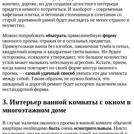
конечно, дороже, но для создания целостного интерьера
придется немного потратиться. И наоборот – современная
кафельная плитка, и бетонная столешница в сочетании со
старой деревянной рамой будет выглядеть не менее странно и
неуместно.
Можно попробовать
обыграть
прямолинейную
форму
оконного проема, отражая ее в остальных предметах.
Прямоугольная ванна без изгибов, лаконичная тумба и пенал,
квадратный коврик и квадратные светильники. Но будьте
осторожны, психологи утверждают, что большое количество
углов может вызывать небольшую агрессию. Кстати, прием,
когда ванна повторяет по своей форме контур оконного
проема, —
самый удачный способ
увязать эти два элемента
между собой. Таким образом, не нужно бояться, что
шикарный и дорогой ремонт будет испорчен наличием окна
нестандартной формы.
3. Интерьер ванной комнаты с окном в
многоэтажном доме
В случае наличия оконного проема в ванной комнате обычной
квартиры необходимо
быть
очень
осмотрительным.
Никто
не говорит, что не получится создать такой же интересный и