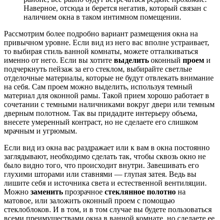
Наверное, отсюда и берется негатив, который связан с
наличием окна в таком интимном помещении.
Рассмотрим более подробно вариант размещения окна на
привычном уровне. Если вид из него вас вполне устраивает,
то выбирая стиль ванной комнаты, можете отталкиваться
именно от него. Если вы хотите
выделить
оконный
проем
и
подчеркнуть пейзаж за его стеклом, выбирайте светлые
отделочные материалы, которые не будут отвлекать внимание
на себя. Сам проем можно выделить, используя темный
материал для оконной рамы. Такой прием хорошо работает в
сочетании с темными наличниками вокруг двери или темным
дверным полотном. Так вы придадите интерьеру объема,
внесете умеренный контраст, но не сделаете его слишком
мрачным и угрюмым.
Если вид из окна вас раздражает или к вам в окна постоянно
заглядывают, необходимо сделать так, чтобы сквозь окно не
было видно того, что происходит внутри. Завешивать его
глухими шторами или ставнями — глупая затея. Ведь вы
лишите себя и источника света и естественной вентиляции.
Можно
заменить
прозрачное
стеклянное полотно
на
матовое, или заложить оконный проем с помощью
стеклоблоков. И в том, и в том случае вы будете пользоваться
всеми преимуществами окна в ванной комнате, но сделаете ее