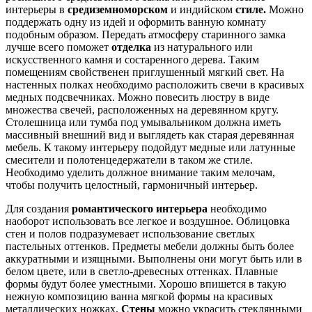
интерьеры в
средиземноморском
и индийском
стиле.
Можно
поддержать одну из идей и оформить ванную комнату
подобным образом. Передать атмосферу старинного замка
лучше всего поможет
отделка
из натурального или
искусственного камня и состаренного дерева. Таким
помещениям свойственен приглушенный мягкий свет. На
настенных полках необходимо расположить свечи в красивых
медных подсвечниках. Можно повесить люстру в виде
множества свечей, расположенных на деревянном кругу.
Столешница или тумба под умывальником должна иметь
массивный внешний вид и выглядеть как старая деревянная
мебель. К такому интерьеру подойдут медные или латунные
смесители и полотенцедержатели в таком же стиле.
Необходимо уделить должное внимание таким мелочам,
чтобы получить целостный, гармоничный интерьер.
Для создания
романтического интерьера
необходимо
наоборот использовать все легкое и воздушное. Облицовка
стен и полов подразумевает использование светлых
пастельных оттенков. Предметы мебели должны быть более
аккуратными и изящными. Выполнены они могут быть или в
белом цвете, или в светло-древесных оттенках. Плавные
формы будут более уместными. Хорошо впишется в такую
нежную композицию ванна мягкой формы на красивых
металлических ножках.
Стены
можно украсить стеклянными