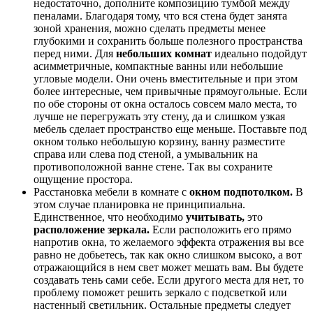
недостаточно, дополните композицию тумбой между
пеналами. Благодаря тому, что вся стена будет занята
зоной хранения, можно сделать предметы менее
глубокими и сохранить больше полезного пространства
перед ними. Для
небольших комнат
идеально подойдут
асимметричные, компактные ванны или небольшие
угловые модели. Они очень вместительные и при этом
более интересные, чем привычные прямоугольные. Если
по обе стороны от окна осталось совсем мало места, то
лучше не перегружать эту стену, да и слишком узкая
мебель сделает пространство еще меньше. Поставьте под
окном только небольшую корзину, ванну разместите
справа или слева под стеной, а умывальник на
противоположной ванне стене. Так вы сохраните
ощущение простора.
Расстановка мебели в комнате с
окном под
потолком.
В
этом случае планировка не принципиальна.
Единственное, что необходимо
учитывать,
это
расположение зеркала.
Если расположить его прямо
напротив окна, то желаемого эффекта отражения вы все
равно не добьетесь, так как окно слишком высоко, а вот
отражающийся в нем свет может мешать вам. Вы будете
создавать тень сами себе. Если другого места для нет, то
проблему поможет решить зеркало с подсветкой или
настенный светильник. Остальные предметы следует