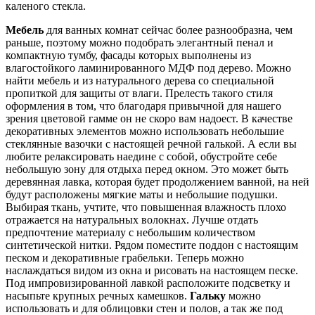
каленого стекла.
Мебель
для ванных комнат сейчас более разнообразна, чем
раньше, поэтому можно подобрать элегантный пенал и
компактную тумбу, фасады которых выполнены из
влагостойкого ламинированного МДФ под дерево. Можно
найти мебель и из натурального дерева со специальной
пропиткой для защиты от влаги. Прелесть такого стиля
оформления в том, что благодаря привычной для нашего
зрения цветовой гамме он не скоро вам надоест. В качестве
декоративных элементов можно использовать небольшие
стеклянные вазочки с настоящей речной галькой. А если вы
любите релаксировать наедине с собой, обустройте себе
небольшую зону для отдыха перед окном. Это может быть
деревянная лавка, которая будет продолжением ванной, на ней
будут расположены мягкие маты и небольшие подушки.
Выбирая ткань, учтите, что повышенная влажность плохо
отражается на натуральных волокнах. Лучше отдать
предпочтение материалу с небольшим количеством
синтетической нитки. Рядом поместите поддон с настоящим
песком и декоративные грабельки. Теперь можно
наслаждаться видом из окна и рисовать на настоящем песке.
Под импровизированной лавкой расположите подсветку и
насыпьте крупных речных камешков.
Гальку
можно
использовать и для облицовки стен и полов, а так же под