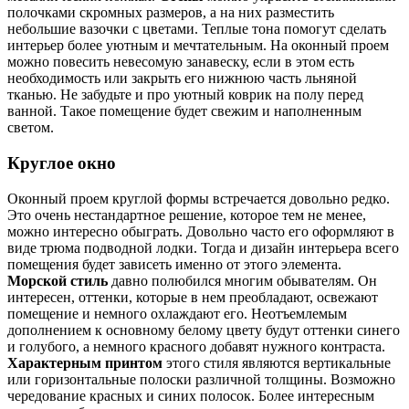
полочками скромных размеров, а на них разместить
небольшие вазочки с цветами. Теплые тона помогут сделать
интерьер более уютным и мечтательным. На оконный проем
можно повесить невесомую занавеску, если в этом есть
необходимость или закрыть его нижнюю часть льняной
тканью. Не забудьте и про уютный коврик на полу перед
ванной. Такое помещение будет свежим и наполненным
светом.
Круглое окно
Оконный проем круглой формы встречается довольно редко.
Это очень нестандартное решение, которое тем не менее,
можно интересно обыграть. Довольно часто его оформляют в
виде трюма подводной лодки. Тогда и дизайн интерьера всего
помещения будет зависеть именно от этого элемента.
Морской стиль
давно полюбился многим обывателям. Он
интересен, оттенки, которые в нем преобладают, освежают
помещение и немного охлаждают его. Неотъемлемым
дополнением к основному белому цвету будут оттенки синего
и голубого, а немного красного добавят нужного контраста.
Характерным принтом
этого стиля являются вертикальные
или горизонтальные полоски различной толщины. Возможно
чередование красных и синих полосок. Более интересным