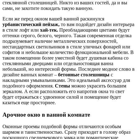
стеклянной столешницей. Никто из ваших гостей, да и вы
сами, не захотите покидать такую ванную.
Если же перед окном вашей ванной раскинулся
урбанистический пейзаж,
то вам подойдет дизайн интерьера
в стиле лофт или
хай-тек.
Преобладающими цветами будут
оттенки серого, белого, черного. Такая современная отделка
подразумевает наличие металлических поверхностей,
нестандартных светильников в стиле уличных фонарей или
софитов и небольшое количество функциональной мебели. В
таком помещении более уместной будет душевая кабина со
стеклянными дверцами или отдельностоящая ванна
небольшой, но интересной формы. Последнее модное слово в
дизайне ванных комнат –
бетонные столешницы
с
накладными умывальниками. Это идеальный аксессуар для
подобного оформления.
Стены
можно украсить большим
зеркалом. А если расположить его напротив окна то свет
будет отражаться с удвоенное силой и помещение будет
казаться еще просторнее.
Арочное окно в ванной комнате
Оконные проемы подобной формы отличаются особым
шармом и таинственностью. Сразу приходит в голову образ
роскошного средневекового замка или романтические