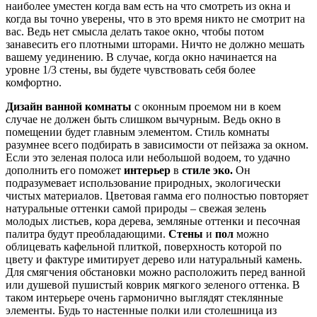
наиболее уместен когда вам есть на что смотреть из окна и
когда вы точно уверены, что в это время никто не смотрит на
вас. Ведь нет смысла делать такое окно, чтобы потом
занавесить его плотными шторами. Ничто не должно мешать
вашему уединению. В случае, когда окно начинается на
уровне 1/3 стены, вы будете чувствовать себя более
комфортно.
Дизайн ванной комнаты
с оконным проемом ни в коем
случае не должен быть слишком вычурным. Ведь окно в
помещении будет главным элементом. Стиль комнаты
разумнее всего подбирать в зависимости от пейзажа за окном.
Если это зеленая полоса или небольшой водоем, то удачно
дополнить его поможет
интерьер
в
стиле эко.
Он
подразумевает использование природных, экологически
чистых материалов. Цветовая гамма его полностью повторяет
натуральные оттенки самой природы – свежая зелень
молодых листьев, кора дерева, земляные оттенки и песочная
палитра будут преобладающими.
Стены
и
пол
можно
облицевать кафельной плиткой, поверхность которой по
цвету и фактуре имитирует дерево или натуральный камень.
Для смягчения обстановки можно расположить перед ванной
или душевой пушистый коврик мягкого зеленого оттенка. В
таком интерьере очень гармонично выглядят стеклянные
элементы. Будь то настенные полки или столешница из