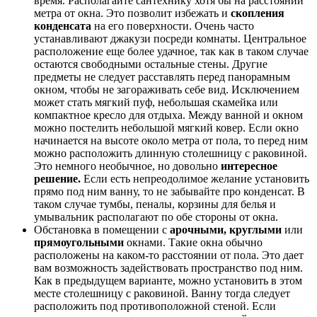
время. Располагайте сантехнику хотя бы на расстоянии
метра от окна. Это позволит избежать и
скопления
конденсата
на его поверхности. Очень часто
устанавливают джакузи посреди комнаты. Центральное
расположение еще более удачное, так как в таком случае
остаются свободными остальные стены. Другие
предметы не следует расставлять перед панорамным
окном, чтобы не загораживать себе вид. Исключением
может стать мягкий пуф, небольшая скамейка или
компактное кресло для отдыха. Между ванной и окном
можно постелить небольшой мягкий ковер. Если окно
начинается на высоте около метра от пола, то перед ним
можно расположить длинную столешницу с раковиной.
Это немного необычное, но довольно
интересное
решение.
Если есть непреодолимое желание установить
прямо под ним ванну, то не забывайте про конденсат. В
таком случае тумбы, пеналы, корзины для белья и
умывальник располагают по обе стороны от окна.
Обстановка в помещении с
арочными, круглыми
или
прямоугольными
окнами. Такие окна обычно
расположены на каком-то расстоянии от пола. Это дает
вам возможность задействовать пространство под ним.
Как в предыдущем варианте, можно установить в этом
месте столешницу с раковиной. Ванну тогда следует
расположить под противоположной стеной. Если