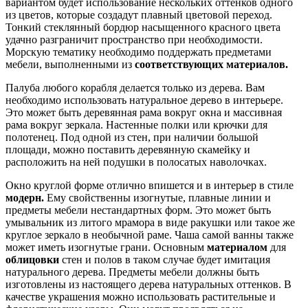
вариантом будет использование нескольких оттенков одного
из цветов, которые создадут плавный цветовой переход.
Тонкий стеклянный бордюр насыщенного красного цвета
удачно разграничит пространство при необходимости.
Морскую тематику необходимо поддержать предметами
мебели, выполненными из
соответствующих материалов.
Палуба любого корабля делается только из дерева. Вам
необходимо использовать натуральное дерево в интерьере.
Это может быть деревянная рама вокруг окна и массивная
рама вокруг зеркала. Настенные полки или крючки для
полотенец. Под одной из стен, при наличии большой
площади, можно поставить деревянную скамейку и
расположить на ней подушки в полосатых наволочках.
Окно круглой форме отлично впишется и в интерьер в стиле
модерн.
Ему свойственны изогнутые, плавные линии и
предметы мебели нестандартных форм. Это может быть
умывальник из литого мрамора в виде ракушки или такое же
круглое зеркало в необычной раме. Чаша самой ванны также
может иметь изогнутые грани. Основным
материалом
для
облицовки
стен и полов в таком случае будет имитация
натурального дерева. Предметы мебели должны быть
изготовлены из настоящего дерева натуральных оттенков. В
качестве украшения можно использовать растительные и