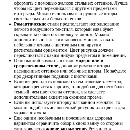
оформить с помощью жалюзи стальных оттенков. Лучше
чтобы их цвет перекликался с другими предметами
интерьера. Можно использовать и рулонные шторы
светло-серых или белых оттенков.
Романтические
стили предполагают использование
легкого воздушного текстиля, который едва будет
скрывать за собой обстановку за окном. Можно
дополнительно к легким занавескам использовать
небольшие шторы с цветочным или другим
растительным орнаментом. Цвет рисунка должен
перекликаться с каким-нибудь предметом в помещении.
Окно ванной комнаты в стиле
модерн или в
средневековом стиле
дополнят римские шторы
насыщенных оттенков или обычные шторы. Не забудьте
про декоративные подвязки с кисточками.
Если вы решили использовать текстильные элементы,
которые крепятся к карнизу, то подобрав для него более
темный, чем цвет стены оттенок, вы сделаете
дополнительные акцент на оконном проеме.
Если вы используете шторку для ванной комнаты, то
можно подобрать аналогичный рисунок или цвет и для
украшения окна.
Еще одним необычным и полезным для здоровья
вариантом ограничить обзор в свою ванну со стороны
улицы является
живое заграждение.
Речь идет о