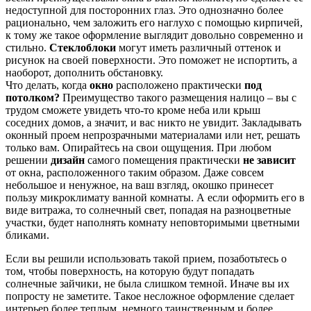
недоступной для посторонних глаз. Это однозначно более
рационально, чем заложить его наглухо с помощью кирпичей,
к тому же такое оформление выглядит довольно современно и
стильно.
Стеклоблоки
могут иметь различный оттенок и
рисунок на своей поверхности. Это поможет не испортить, а
наоборот, дополнить обстановку.
Что делать, когда
окно
расположено практически
под
потолком?
Преимущество такого размещения налицо – вы с
трудом сможете увидеть что-то кроме неба или крыш
соседних домов, а значит, и вас никто не увидит. Закладывать
оконный проем непрозрачными материалами или нет, решать
только вам. Опирайтесь на свои ощущения. При любом
решении
дизайн
самого помещения практически
не зависит
от окна, расположенного таким образом. Даже совсем
небольшое и ненужное, на ваш взгляд, окошко принесет
пользу микроклимату ванной комнаты. А если оформить его в
виде витража, то солнечный свет, попадая на разноцветные
участки, будет наполнять комнату неповторимыми цветными
бликами.
Если вы решили использовать такой прием, позаботьтесь о
том, чтобы поверхность, на которую будут попадать
солнечные зайчики, не была слишком темной. Иначе вы их
попросту не заметите. Такое несложное оформление сделает
интерьер более теплым, немного таинственным и более