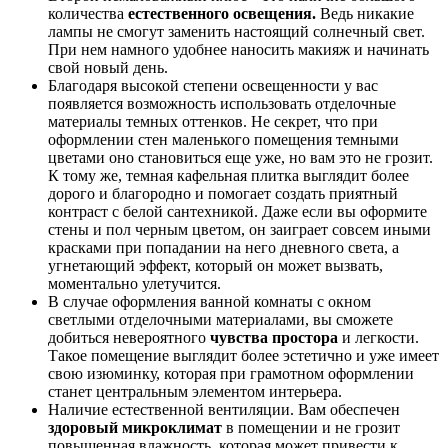
количества
естественного освещения.
Ведь никакие
лампы не смогут заменить настоящий солнечный свет.
При нем намного удобнее наносить макияж и начинать
свой новый день.
Благодаря высокой степени освещенности у вас
появляется возможность использовать отделочные
материалы темных оттенков. Не секрет, что при
оформлении стен маленького помещения темными
цветами оно становиться еще уже, но вам это не грозит.
К тому же, темная кафельная плитка выглядит более
дорого и благородно и помогает создать приятный
контраст с белой сантехникой. Даже если вы оформите
стены и пол черным цветом, он заиграет совсем иными
красками при попадании на него дневного света, а
угнетающий эффект, который он может вызвать,
моментально улетучится.
В случае оформления ванной комнаты с окном
светлыми отделочными материалами, вы сможете
добиться невероятного
чувства простора
и легкости.
Такое помещение выглядит более эстетично и уже имеет
свою изюминку, которая при грамотном оформлении
станет центральным элементом интерьера.
Наличие естественной вентиляции. Вам обеспечен
здоровый микроклимат
в помещении и не грозит
повышенная влажность, которая может привести к