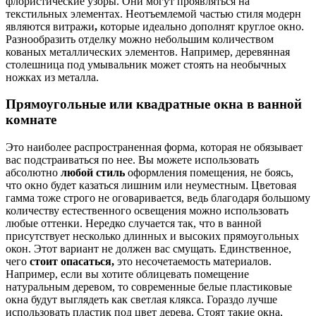
флористические узоры. Они могут проявляться на
текстильных элементах. Неотъемлемой частью стиля модерн
являются витражи
,
которые идеально дополнят круглое окно.
Разнообразить отделку можно небольшим количеством
кованых металлических элементов. Например, деревянная
столешница под умывальник может стоять на необычных
ножках из металла.
Прямоугольные или квадратные окна в ванной
комнате
Это наиболее распространенная форма, которая не обязывает
вас подстраиваться по нее. Вы можете использовать
абсолютно
любой стиль
оформления помещения, не боясь,
что окно будет казаться лишним или неуместным. Цветовая
гамма тоже строго не оговаривается, ведь благодаря большому
количеству естественного освещения можно использовать
любые оттенки. Нередко случается так, что в ванной
присутствует несколько длинных и высоких прямоугольных
окон. Этот вариант не должен вас смущать. Единственное,
чего
стоит опасаться,
это несочетаемость материалов.
Например, если вы хотите облицевать помещение
натуральным деревом, то современные белые пластиковые
окна будут выглядеть как светлая клякса. Гораздо лучше
использовать пластик под цвет дерева. Стоят такие окна,