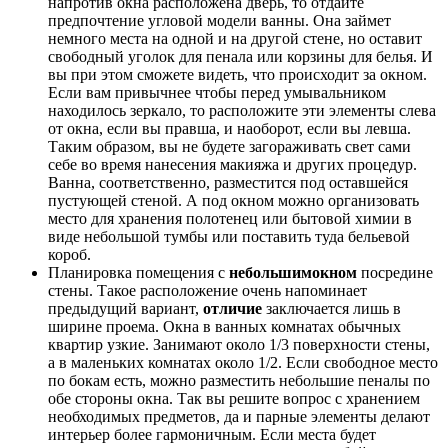
напротив окна расположена дверь, то отдайте
предпочтение угловой модели ванны. Она займет
немного места на одной и на другой стене, но оставит
свободный уголок для пенала или корзины для белья. И
вы при этом сможете видеть, что происходит за окном.
Если вам привычнее чтобы перед умывальником
находилось зеркало, то расположите эти элементы слева
от окна, если вы правша, и наоборот, если вы левша.
Таким образом, вы не будете загораживать свет сами
себе во время нанесения макияжа и других процедур.
Ванна, соответственно, разместится под оставшейся
пустующей стеной. А под окном можно организовать
место для хранения полотенец или бытовой химии в
виде небольшой тумбы или поставить туда бельевой
короб.
Планировка помещения с
небольшим
окном
посредине
стены. Такое расположение очень напоминает
предыдущий вариант,
отличие
заключается лишь в
ширине проема. Окна в ванных комнатах обычных
квартир узкие. Занимают около 1/3 поверхности стены,
а в маленьких комнатах около 1/2. Если свободное место
по бокам есть, можно разместить небольшие пеналы по
обе стороны окна. Так вы решите вопрос с хранением
необходимых предметов, да и парные элементы делают
интерьер более гармоничным. Если места будет