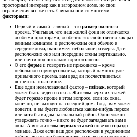
просторный интерьер как в загородном доме, но свои
ограничения все же есть. Связаны они со многими
факторами:
Первый и самый главный – это
размер
оконного
проема. Учитывая, что наш жилой фонд не отличается
особыми просторами, особенно это свойственно как раз
ванным комнатам, и расположены они обычно в
середине дома, окно имеет небольшие размеры. Да и
расположено оно или посредине стены вертикально,
или почти под потолком горизонтально.
О его
форме
и говорить не приходится – кроме
небольшого прямоугольника, который намного уже
привычного проема, вам вряд ли посчастливиться
встретить что-то иное.
Еще один немаловажный фактор –
пейзаж,
который
может быть виден из окна. Жителям верхних этажей
будет гораздо проще в этом вопросе, если их окна,
конечно, не выходят на соседний дом. Тогда вам может
повезти, и вы будете любоваться каким-нибудь парком
или хотя бы видом на спальный район. Одно можно
утверждать точно – никто не будет заглядывать вам в
окна. А вот жителям
первых этажей
повезло гораздо
меньше. Даже если ваш дом расположен в уединенном
районе, все равно будут встречаться редкие прохожие.