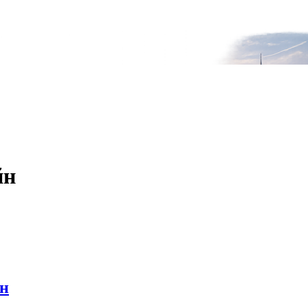
йн
йн